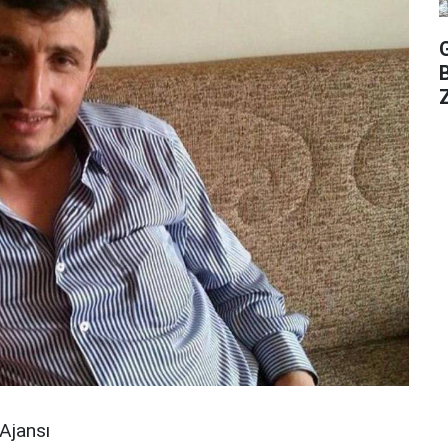
Z
Ajansı