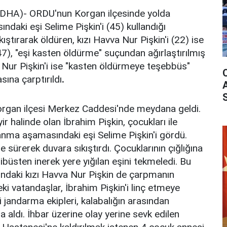
DHA)- ORDU'nun Korgan ilçesinde yolda
aki eşi Selime Pişkin'i (45) kullandığı
ıştırarak öldüren, kızı Havva Nur Pişkin'i (22) ise
47), "eşi kasten öldürme" suçundan ağırlaştırılmış
 Nur Pişkin'i ise "kasten öldürmeye teşebbüs"
ına çarptırıldı
.
rgan ilçesi Merkez Caddesi'nde meydana geldi.
ir halinde olan İbrahim Pişkin, çocukları ile
anma aşamasındaki eşi Selime Pişkin'i gördü.
ne sürerek duvara sıkıştırdı. Çocuklarının çığlığına
ibüsten inerek yere yığılan eşini tekmeledi. Bu
nındaki kızı Havva Nur Pişkin de çarpmanın
eki vatandaşlar, İbrahim Pişkin'i linç etmeye
ki jandarma ekipleri, kalabalığın arasından
ına aldı. İhbar üzerine olay yerine sevk edilen