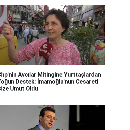
Chp'nin Avcılar Mitingine Yurttaşlardan
Yoğun Destek: İmamoğlu'nun Cesareti
Bize Umut Oldu