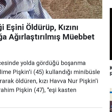
i Eşini Öldürüp, Kızını
ğa Ağırlaştırılmış Müebbet
çesinde yolda gördüğü boşanma
ime Pişkin'i (45) kullandığı minibüsle
rarak öldüren, kızı Havva Nur Pişkin'i
rahim Pişkin (47), "eşi kasten