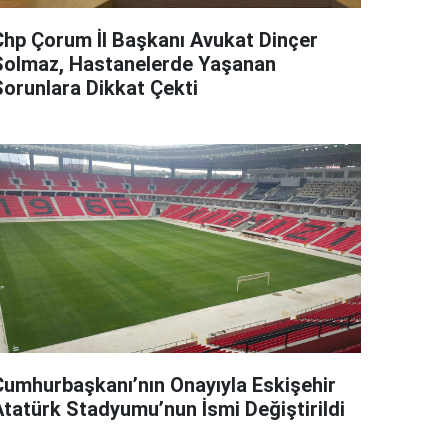
Chp Çorum İl Başkanı Avukat Dinçer
Solmaz, Hastanelerde Yaşanan
Sorunlara Dikkat Çekti
Cumhurbaşkanı’nın Onayıyla Eskişehir
Atatürk Stadyumu’nun İsmi Değiştirildi