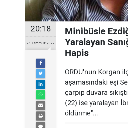
20:18
Minibüsle Ezdiğ
Yaralayan Sanı
26 Temmuz 2022
Hapis
ORDU'nun Korgan il
aşamasındaki eşi Sel
çarpıp duvara sıkıştı
(22) ise yaralayan İb
öldürme"...