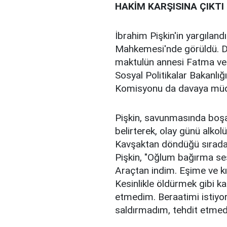
HAKİM KARŞISINA ÇIKTI
İbrahim Pişkin'in yargıland
Mahkemesi'nde görüldü. Dur
maktulün annesi Fatma ve ba
Sosyal Politikalar Bakanlı
Komisyonu da davaya müd
Pişkin, savunmasında boşa
belirterek, olay günü alkol
Kavşaktan döndüğü sırada d
Pişkin, "Oğlum bağırma ses
Araçtan indim. Eşime ve k
Kesinlikle öldürmek gibi ka
etmedim. Beraatimi istiyo
saldırmadım, tehdit etmed