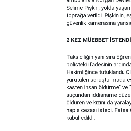
ambulansla Korgan Devlet 
Selime Pişkin, yolda yaşamı
toprağa verildi. Pişkin'in, e
güvenlik kamerasına yansı
2 KEZ MÜEBBET İSTENDİ
Taksiciliğin yanı sıra öğre
polisteki ifadesinin ardınd
Hakimliğince tutuklandı. O
yürütülen soruşturmada eşini
kasten insan öldürme" ve "
suçundan iddianame düzenl
öldüren ve kızını da yarala
hapis cezası istedi. Fatsa
kabul edildi
.