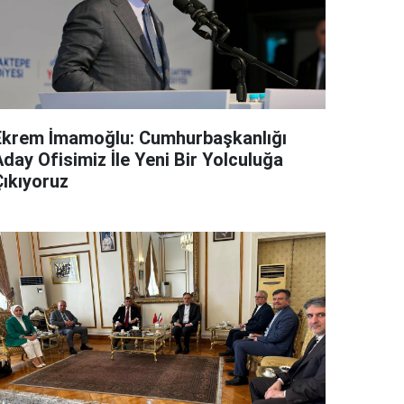
Ekrem İmamoğlu: Cumhurbaşkanlığı
day Ofisimiz İle Yeni Bir Yolculuğa
Çıkıyoruz