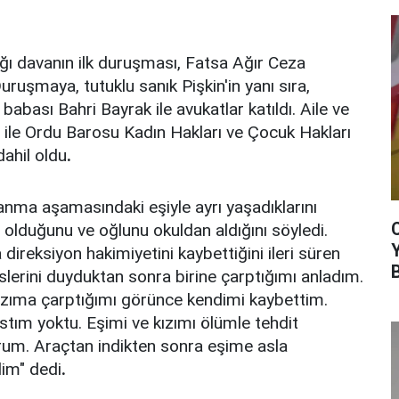
ığı davanın ilk duruşması, Fatsa Ağır Ceza
uşmaya, tutuklu sanık Pişkin'in yanı sıra,
bası Bahri Bayrak ile avukatlar katıldı. Aile ve
ğı ile Ordu Barosu Kadın Hakları ve Çocuk Hakları
ahil oldu
.
nma aşamasındaki eşiyle ayrı yaşadıklarını
ü olduğunu ve oğlunu okuldan aldığını söyledi.
ireksiyon hakimiyetini kaybettiğini ileri süren
lerini duyduktan sonra birine çarptığımı anladım.
ızıma çarptığımı görünce kendimi kaybettim.
stım yoktu. Eşimi ve kızımı ölümle tehdit
rum. Araçtan indikten sonra eşime asla
im" dedi
.