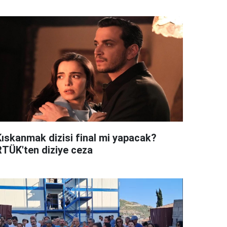
Kıskanmak dizisi final mi yapacak?
RTÜK'ten diziye ceza