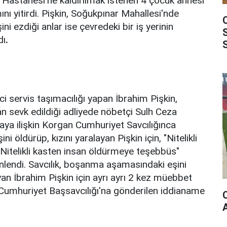
Hastanesi'ne kaldırılmak istenen 4 çocuk annesi
nı yitirdi. Pişkin, Soğukpınar Mahallesi'nde
şini ezdiği anlar ise çevredeki bir iş yerinin
dı
.
nci servis taşımacılığı yapan İbrahim Pişkin,
an sevk edildiği adliyede nöbetçi Sulh Ceza
laya ilişkin Korgan Cumhuriyet Savcılığınca
 öldürüp, kızını yaralayan Pişkin için, "Nitelikli
Nitelikli kasten insan öldürmeye teşebbüs"
endi. Savcılık, boşanma aşamasındaki eşini
yan İbrahim Pişkin için ayrı ayrı 2 kez müebbet
 Cumhuriyet Başsavcılığı'na gönderilen iddianame