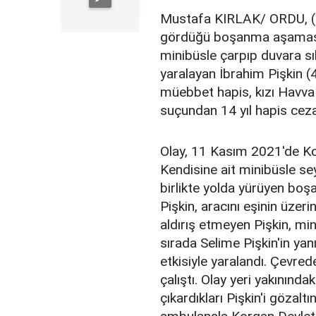
Mustafa KIRLAK/ ORDU, (
gördüğü boşanma aşamasınd
minibüsle çarpıp duvara sık
yaralayan İbrahim Pişkin (
müebbet hapis, kızı Havva
suçundan 14 yıl hapis cezas
Olay, 11 Kasım 2021'de Ko
Kendisine ait minibüsle sey
birlikte yolda yürüyen boş
Pişkin, aracını eşinin üzeri
aldırış etmeyen Pişkin, min
sırada Selime Pişkin'in ya
etkisiyle yaralandı. Çevred
çalıştı. Olay yeri yakınında
çıkardıkları Pişkin'i gözalt