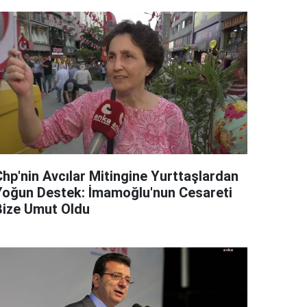
Chp'nin Avcılar Mitingine Yurttaşlardan
Yoğun Destek: İmamoğlu'nun Cesareti
Bize Umut Oldu