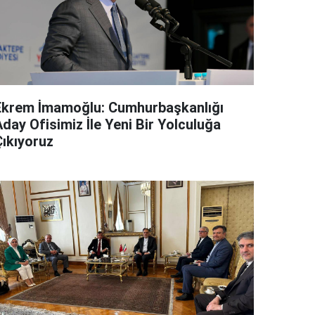
Ekrem İmamoğlu: Cumhurbaşkanlığı
day Ofisimiz İle Yeni Bir Yolculuğa
Çıkıyoruz