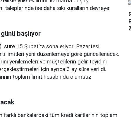
zellikle yüksek limitli kartlarda düşüş
mı taleplerinde ise daha sıkı kuralların devreye
Z
 günü başlıyor
ı süre 15 Şubat’ta sona eriyor. Pazartesi
rtı limitleri yeni düzenlemeye göre güncellenecek.
ını yenilemeleri ve müşterilerin gelir teyidini
erçekleştirmeleri için ayrıca 3 ay süre verildi.
arının toplam limit hesabında olumsuz
nacak
n farklı bankalardaki tüm kredi kartlarının toplam