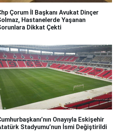
Chp Çorum İl Başkanı Avukat Dinçer
Solmaz, Hastanelerde Yaşanan
Sorunlara Dikkat Çekti
Cumhurbaşkanı’nın Onayıyla Eskişehir
Atatürk Stadyumu’nun İsmi Değiştirildi