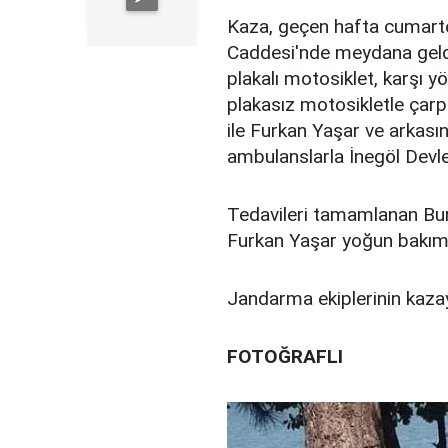
Kaza, geçen hafta cumarte
Caddesi'nde meydana geld
plakalı motosiklet, karşı y
plakasız motosikletle çarp
ile Furkan Yaşar ve arkasın
ambulanslarla İnegöl Devle
Tedavileri tamamlanan Burh
Furkan Yaşar yoğun bakım 
Jandarma ekiplerinin kazay
FOTOĞRAFLI