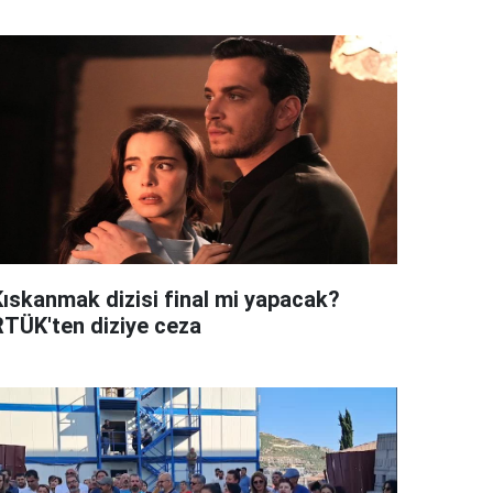
Kıskanmak dizisi final mi yapacak?
RTÜK'ten diziye ceza