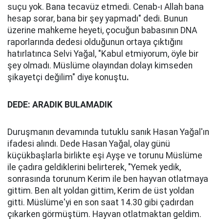
suçu yok. Bana tecavüz etmedi. Cenab-ı Allah bana
hesap sorar, bana bir şey yapmadı" dedi. Bunun
üzerine mahkeme heyeti, çocuğun babasının DNA
raporlarında dedesi olduğunun ortaya çıktığını
hatırlatınca Selvi Yağal, "Kabul etmiyorum, öyle bir
şey olmadı. Müslüme olayından dolayı kimseden
şikayetçi değilim" diye konuştu
.
DEDE: ARADIK BULAMADIK
Duruşmanın devamında tutuklu sanık Hasan Yağal'ın
ifadesi alındı. Dede Hasan Yağal, olay günü
küçükbaşlarla birlikte eşi Ayşe ve torunu Müslüme
ile çadıra geldiklerini belirterek, "Yemek yedik,
sonrasında torunum Kerim ile ben hayvan otlatmaya
gittim. Ben alt yoldan gittim, Kerim de üst yoldan
gitti. Müslüme'yi en son saat 14.30 gibi çadırdan
çıkarken görmüştüm. Hayvan otlatmaktan geldim.