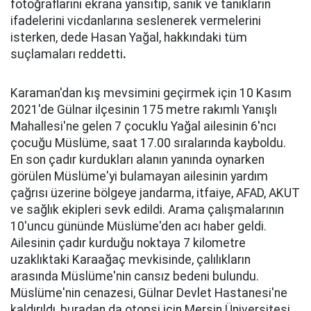
fotoğraflarını ekrana yansıtıp, sanık ve tanıkların
ifadelerini vicdanlarına seslenerek vermelerini
isterken, dede Hasan Yağal, hakkındaki tüm
suçlamaları reddetti
.
Karaman'dan kış mevsimini geçirmek için 10 Kasım
2021'de Gülnar ilçesinin 175 metre rakımlı Yanışlı
Mahallesi'ne gelen 7 çocuklu Yağal ailesinin 6'ncı
çocuğu Müslüme, saat 17.00 sıralarında kayboldu.
En son çadır kurdukları alanın yanında oynarken
görülen Müslüme'yi bulamayan ailesinin yardım
çağrısı üzerine bölgeye jandarma, itfaiye, AFAD, AKUT
ve sağlık ekipleri sevk edildi. Arama çalışmalarının
10'uncu gününde Müslüme'den acı haber geldi.
Ailesinin çadır kurduğu noktaya 7 kilometre
uzaklıktaki Karaağaç mevkisinde, çalılıkların
arasında Müslüme'nin cansız bedeni bulundu.
Müslüme'nin cenazesi, Gülnar Devlet Hastanesi'ne
kaldırıldı, buradan da otopsi için Mersin Üniversitesi