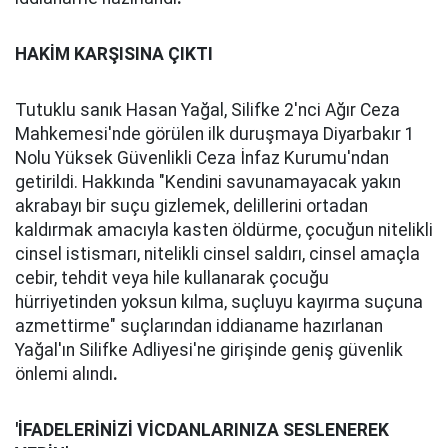
HAKİM KARŞISINA ÇIKTI
Tutuklu sanık Hasan Yağal, Silifke 2'nci Ağır Ceza
Mahkemesi'nde görülen ilk duruşmaya Diyarbakır 1
Nolu Yüksek Güvenlikli Ceza İnfaz Kurumu'ndan
getirildi. Hakkında "Kendini savunamayacak yakın
akrabayı bir suçu gizlemek, delillerini ortadan
kaldırmak amacıyla kasten öldürme, çocuğun nitelikli
cinsel istismarı, nitelikli cinsel saldırı, cinsel amaçla
cebir, tehdit veya hile kullanarak çocuğu
hürriyetinden yoksun kılma, suçluyu kayırma suçuna
azmettirme" suçlarından iddianame hazırlanan
Yağal'ın Silifke Adliyesi'ne girişinde geniş güvenlik
önlemi alındı
.
'İFADELERİNİZİ VİCDANLARINIZA SESLENEREK