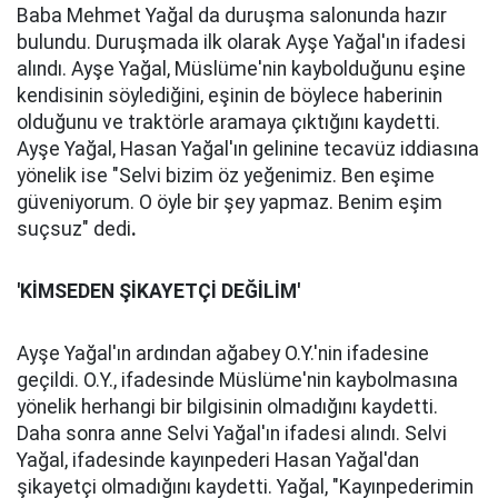
Baba Mehmet Yağal da duruşma salonunda hazır
bulundu. Duruşmada ilk olarak Ayşe Yağal'ın ifadesi
alındı. Ayşe Yağal, Müslüme'nin kaybolduğunu eşine
kendisinin söylediğini, eşinin de böylece haberinin
olduğunu ve traktörle aramaya çıktığını kaydetti.
Ayşe Yağal, Hasan Yağal'ın gelinine tecavüz iddiasına
yönelik ise "Selvi bizim öz yeğenimiz. Ben eşime
güveniyorum. O öyle bir şey yapmaz. Benim eşim
suçsuz" dedi
.
'KİMSEDEN ŞİKAYETÇİ DEĞİLİM'
Ayşe Yağal'ın ardından ağabey O.Y.'nin ifadesine
geçildi. O.Y., ifadesinde Müslüme'nin kaybolmasına
yönelik herhangi bir bilgisinin olmadığını kaydetti.
Daha sonra anne Selvi Yağal'ın ifadesi alındı. Selvi
Yağal, ifadesinde kayınpederi Hasan Yağal'dan
şikayetçi olmadığını kaydetti. Yağal, "Kayınpederimin