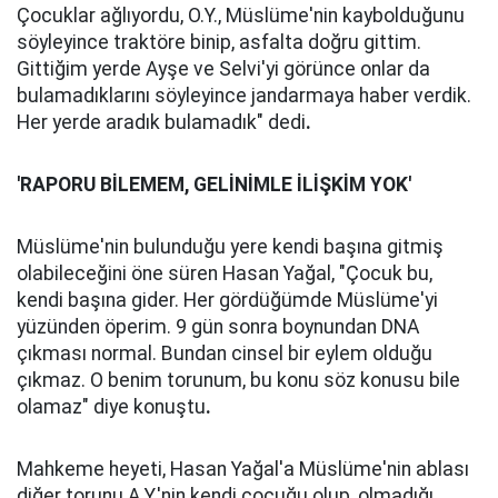
Çocuklar ağlıyordu, O.Y., Müslüme'nin kaybolduğunu
söyleyince traktöre binip, asfalta doğru gittim.
Gittiğim yerde Ayşe ve Selvi'yi görünce onlar da
bulamadıklarını söyleyince jandarmaya haber verdik.
Her yerde aradık bulamadık" dedi
.
'RAPORU BİLEMEM, GELİNİMLE İLİŞKİM YOK'
Müslüme'nin bulunduğu yere kendi başına gitmiş
olabileceğini öne süren Hasan Yağal, "Çocuk bu,
kendi başına gider. Her gördüğümde Müslüme'yi
yüzünden öperim. 9 gün sonra boynundan DNA
çıkması normal. Bundan cinsel bir eylem olduğu
çıkmaz. O benim torunum, bu konu söz konusu bile
olamaz" diye konuştu
.
Mahkeme heyeti, Hasan Yağal'a Müslüme'nin ablası
diğer torunu A.Y.'nin kendi çocuğu olup, olmadığı