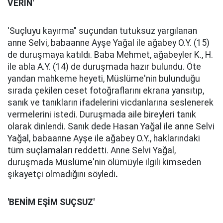
VERİN'
'Suçluyu kayırma" suçundan tutuksuz yargılanan
anne Selvi, babaanne Ayşe Yağal ile ağabey O.Y. (15)
de duruşmaya katıldı. Baba Mehmet, ağabeyler K., H.
ile abla A.Y. (14) de duruşmada hazır bulundu. Öte
yandan mahkeme heyeti, Müslüme'nin bulunduğu
sırada çekilen ceset fotoğraflarını ekrana yansıtıp,
sanık ve tanıkların ifadelerini vicdanlarına seslenerek
vermelerini istedi. Duruşmada aile bireyleri tanık
olarak dinlendi. Sanık dede Hasan Yağal ile anne Selvi
Yağal, babaanne Ayşe ile ağabey O.Y., haklarındaki
tüm suçlamaları reddetti. Anne Selvi Yağal,
duruşmada Müslüme'nin ölümüyle ilgili kimseden
şikayetçi olmadığını söyledi
.
'BENİM EŞİM SUÇSUZ'