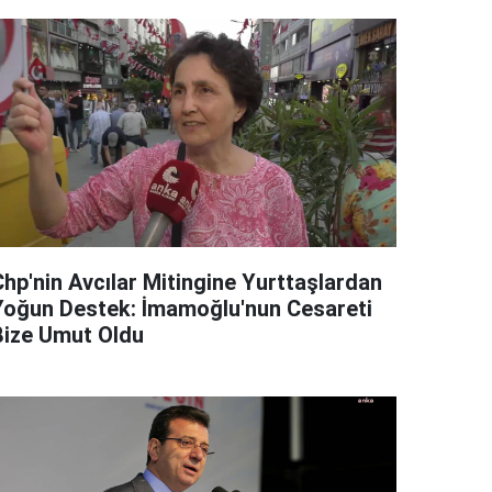
Chp'nin Avcılar Mitingine Yurttaşlardan
Yoğun Destek: İmamoğlu'nun Cesareti
Bize Umut Oldu