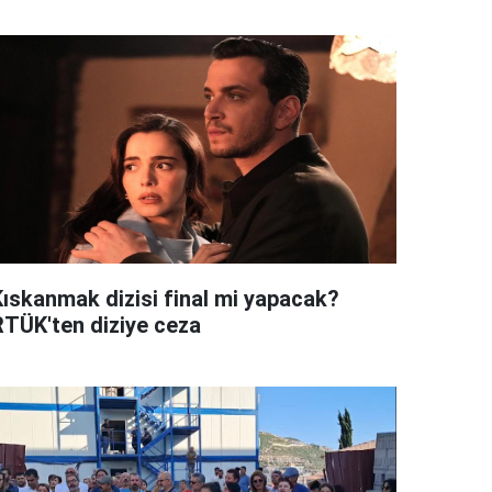
Kıskanmak dizisi final mi yapacak?
RTÜK'ten diziye ceza