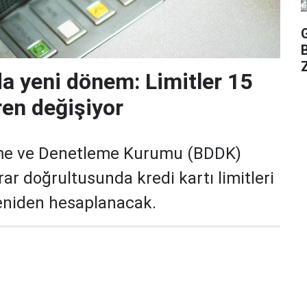
Z
da yeni dönem: Limitler 15
ren değişiyor
me ve Denetleme Kurumu (BDDK)
rar doğrultusunda kredi kartı limitleri
yeniden hesaplanacak.
zellikle yüksek limitli kartlarda düşüş
mı taleplerinde ise daha sıkı kuralların devreye