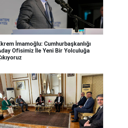
Ekrem İmamoğlu: Cumhurbaşkanlığı
day Ofisimiz İle Yeni Bir Yolculuğa
Çıkıyoruz