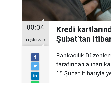
00:04
Kredi kartların
Şubat’tan itiba
14 Şubat 2026
Bankacılık Düzenle
tarafından alınan ka
15 Şubat itibarıyla 
Yeni uygulamayla birlikte ö
yaşanabileceği, limit artırı
gireceği bildirildi.