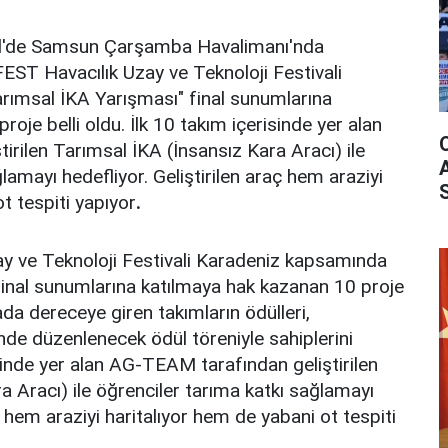
ül'de Samsun Çarşamba Havalimanı'nda
EST Havacılık Uzay ve Teknoloji Festivali
ımsal İKA Yarışması" final sunumlarına
oje belli oldu. İlk 10 takım içerisinde yer alan
rilen Tarımsal İKA (İnsansız Kara Aracı) ile
lamayı hedefliyor. Geliştirilen araç hem araziyi
t tespiti yapıyor
.
 ve Teknoloji Festivali Karadeniz kapsamında
final sunumlarına katılmaya hak kazanan 10 proje
mada dereceye giren takımların ödülleri,
 düzenlenecek ödül töreniyle sahiplerini
isinde yer alan AG-TEAM tarafından geliştirilen
a Aracı) ile öğrenciler tarıma katkı sağlamayı
aç hem araziyi haritalıyor hem de yabani ot tespiti