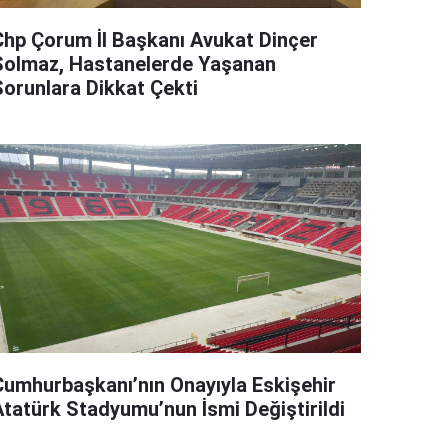
Chp Çorum İl Başkanı Avukat Dinçer
Solmaz, Hastanelerde Yaşanan
Sorunlara Dikkat Çekti
Cumhurbaşkanı’nın Onayıyla Eskişehir
Atatürk Stadyumu’nun İsmi Değiştirildi