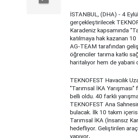
İSTANBUL, (DHA) - 4 Eyl
gerçekleştirilecek TEKNOF
Karadeniz kapsamında "Tar
katılmaya hak kazanan 10 pr
AG-TEAM tarafından gelişti
öğrenciler tarıma katkı sağ
haritalıyor hem de yabani o
TEKNOFEST Havacılık Uzay
"Tarımsal İKA Yarışması" 
belli oldu. 40 farklı yarış
TEKNOFEST Ana Sahnesinde
bulacak. İlk 10 takım içer
Tarımsal İKA (İnsansız Kar
hedefliyor. Geliştirilen ar
yapıyor
.