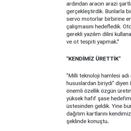
ardından aracın arazi şartl
gerçekleştirdik. Bunlarla bi
servo motorlar birbirine en
çalışmasını hedefledik. O
gerekli yazılım dilini kull
ve ot tespiti yapmak
."
"KENDİMİZ ÜRETTİK"
"Milli teknoloji hamlesi adı
hususlardan biriydi" diyen 
önemli özellik özgün üret
yüksek hafif şase hedefimi
üstesinden geldik. Yine bu
dağıtım kartlarını kendimi
şeklinde konuştu
.