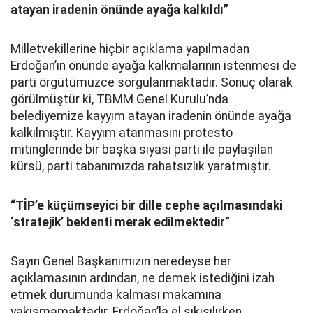
atayan iradenin önünde ayağa kalkıl
dı”
Milletvekillerine hiçbir açıklama yapılmadan
Erdoğan’ın önünde ayağa kalkmalarının istenmesi de
parti örgütümüzce sorgulanmaktadır. Sonuç olarak
görülmüştür ki, TBMM Genel Kurulu’nda
belediyemize kayyım atayan iradenin önünde ayağa
kalkılmıştır. Kayyım atanmasını protesto
mitinglerinde bir başka siyasi parti ile paylaşılan
kürsü, parti tabanımızda rahatsızlık yaratmıştır.
“
T
İP’e
küçümseyici bir dille cephe açılmasındaki
‘
stratejik
’
beklenti merak edilmektedir
”
Sayın Genel Başkanımızın neredeyse her
açıklamasının ardından, ne demek istediğini izah
etmek durumunda kalması makamına
yakışmamaktadır. Erdoğan’la el sıkışılırken,