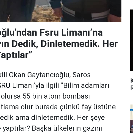
ğlu'ndan Fsru Limanı’na
ın Dedik, Dinletemedik. Her
ptılar”
ili Okan Gaytancıoğlu, Saros
RU Limanı’yla ilgili "Bilim adamları
ma olursa 55 bin atom bombası
tlama olur burada çünkü fay üstüne
 dedik ama dinletemedik. Her şeye
 yaptılar? Başka ülkelerin gazını