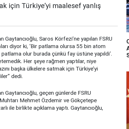
k için Türkiye’yi maalesef yanlış
an Gaytancıoğlu, Saros Körfezi’ne yapılan FSRU
mları diyor ki, ‘Bir patlama olursa 55 bin atom
patlama olur burada çünkü fay üstüne yapıldı’.
etemedik. Her şeye rağmen yaptılar, niye
azını başka ülkelere satmak için Türkiye’yi
ler” dedi.
kan Gaytancıoğlu, geçen günlerde FSRU
y Muhtarı Mehmet Özdemir ve Gökçetepe
ı ile birlikte açıklama yaptı. Gaytancıoğlu,