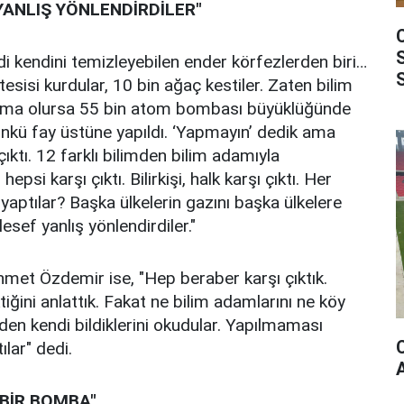
YANLIŞ YÖNLENDİRDİLER"
i kendini temizleyebilen ender körfezlerden biri…
tesisi kurdular, 10 bin ağaç kestiler. Zaten bilim
atlama olursa 55 bin atom bombası büyüklüğünde
nkü fay üstüne yapıldı. ‘Yapmayın’ dedik ama
ıktı. 12 farklı bilimden bilim adamıyla
epsi karşı çıktı. Bilirkişi, halk karşı çıktı. Her
yaptılar? Başka ülkelerin gazını başka ülkelere
esef yanlış yönlendirdiler."
met Özdemir ise, "Hep beraber karşı çıktık.
ğini anlattık. Fakat ne bilim adamlarını ne köy
den kendi bildiklerini okudular. Yapılmaması
lar" dedi.
 BİR BOMBA"