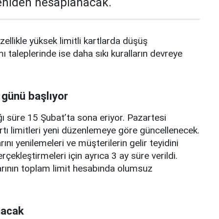
yeniden hesaplanacak.
zellikle yüksek limitli kartlarda düşüş
mı taleplerinde ise daha sıkı kuralların devreye
 günü başlıyor
ı süre 15 Şubat’ta sona eriyor. Pazartesi
rtı limitleri yeni düzenlemeye göre güncellenecek.
ını yenilemeleri ve müşterilerin gelir teyidini
erçekleştirmeleri için ayrıca 3 ay süre verildi.
arının toplam limit hesabında olumsuz
nacak