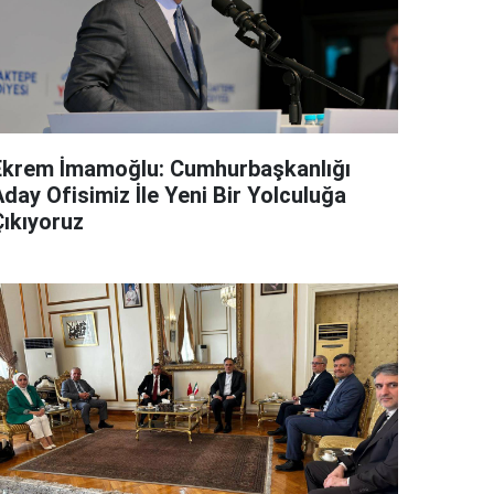
Ekrem İmamoğlu: Cumhurbaşkanlığı
day Ofisimiz İle Yeni Bir Yolculuğa
Çıkıyoruz