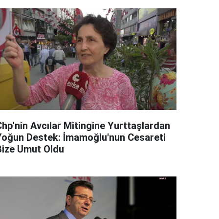
Chp'nin Avcılar Mitingine Yurttaşlardan
Yoğun Destek: İmamoğlu'nun Cesareti
Bize Umut Oldu