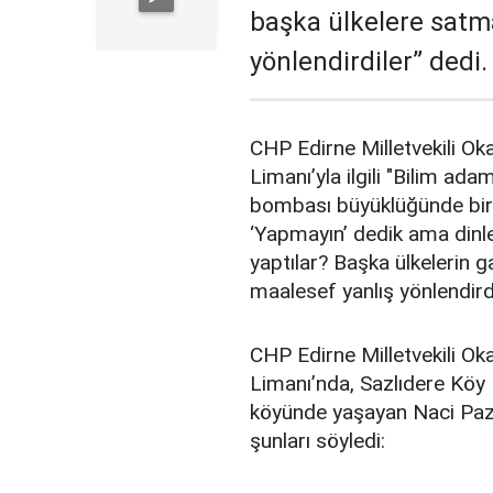
başka ülkelere satma
yönlendirdiler” dedi.
CHP Edirne Milletvekili Ok
Limanı’yla ilgili "Bilim ada
bombası büyüklüğünde bir 
‘Yapmayın’ dedik ama dinl
yaptılar? Başka ülkelerin g
maalesef yanlış yönlendirdi
CHP Edirne Milletvekili O
Limanı’nda, Sazlıdere Kö
köyünde yaşayan Naci Pazarl
şunları söyledi: