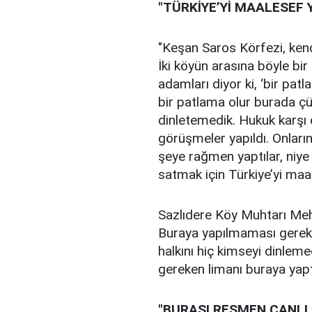
"TÜRKİYE’Yİ MAALESEF 
"Keşan Saros Körfezi, kend
İki köyün arasına böyle bir 
adamları diyor ki, ‘bir p
bir patlama olur burada çü
dinletemedik. Hukuk karşı ç
görüşmeler yapıldı. Onların h
şeye rağmen yaptılar, niye 
satmak için Türkiye’yi maal
Sazlıdere Köy Muhtarı Meh
Buraya yapılmaması gerekti
halkını hiç kimseyi dinleme
gereken limanı buraya yaptı
"BURASI RESMEN CANLI