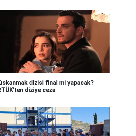
Kıskanmak dizisi final mi yapacak?
RTÜK'ten diziye ceza