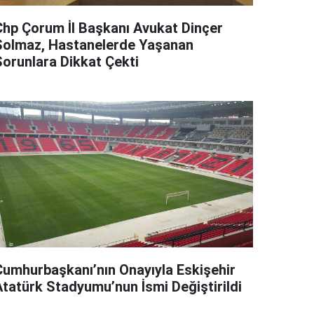
Chp Çorum İl Başkanı Avukat Dinçer
Solmaz, Hastanelerde Yaşanan
Sorunlara Dikkat Çekti
Cumhurbaşkanı’nın Onayıyla Eskişehir
Atatürk Stadyumu’nun İsmi Değiştirildi