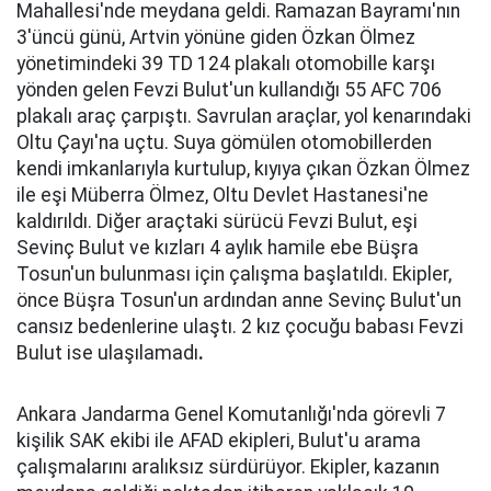
Mahallesi'nde meydana geldi. Ramazan Bayramı'nın
3'üncü günü, Artvin yönüne giden Özkan Ölmez
yönetimindeki 39 TD 124 plakalı otomobille karşı
yönden gelen Fevzi Bulut'un kullandığı 55 AFC 706
plakalı araç çarpıştı. Savrulan araçlar, yol kenarındaki
Oltu Çayı'na uçtu. Suya gömülen otomobillerden
kendi imkanlarıyla kurtulup, kıyıya çıkan Özkan Ölmez
ile eşi Müberra Ölmez, Oltu Devlet Hastanesi'ne
kaldırıldı. Diğer araçtaki sürücü Fevzi Bulut, eşi
Sevinç Bulut ve kızları 4 aylık hamile ebe Büşra
Tosun'un bulunması için çalışma başlatıldı. Ekipler,
önce Büşra Tosun'un ardından anne Sevinç Bulut'un
cansız bedenlerine ulaştı. 2 kız çocuğu babası Fevzi
Bulut ise ulaşılamadı
.
Ankara Jandarma Genel Komutanlığı'nda görevli 7
kişilik SAK ekibi ile AFAD ekipleri, Bulut'u arama
çalışmalarını aralıksız sürdürüyor. Ekipler, kazanın