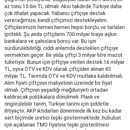
az tonu 15 bin TL olmalı. Aksi takdirde Türkiye daha
çok ithalat yapacak. Yabancı çiftçiye destek
vereceğimize, kendi çiftçimizi destekleyelim.
Çiftçilerimizin hemen hemen hepsi borçlu ve tarlaları
ipotekli. Şu anda çiftçilerin 700 milyar liraya aşkın
bankalara ve şahıslara borcu var. Bu işin
sürdürülebilirliği, ciddi anlamda destekleri çiftçiye
vermekten geçer. Bir yılda çiftçi 3 milyar litre mazot
tüketiyor. Bunun için çiftçiye verilen destek 16 milyar
TL, oysa ÖTV ve KDV olarak çiftçiden alınan 45
milyar TL. Tarımda ÖTV ve KDV mutlaka kaldırılmalı.
Alım fiyatı çiftçinin maliyetinin üzerinde bir fiyat
olmalı. Çiftçinin yaşadığı mağduriyeti ortadan
kaldıracak politikalara dönülmeli. Planlı ve
öngörülebilir tarım, Türkiye tarımı için şiddetle
ihtiyaçtır. AKP iktidarları döneminde ilk kez bu kadar
sert biçimde üretici tepki göstermektedir..hububat
için açıklanan TMO fiyatına tepki gösterilmesi