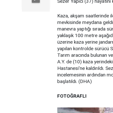
Sezer Yapıcı (37) hayatını 
Kaza, akşam saatlerinde il
mevkisinde meydana geldi. 
manevra yaptığı sırada sü
yaklaşık 100 metre aşağıda
üzerine kaza yerine jandarm
yapılan kontrolde sürücü Se
Tarım aracında bulunan ve 
A.Y. de (10) kaza yerindek
Hastanesi'ne kaldırıldı. Sez
incelemesinin ardından mor
başlatıldı. (DHA)
FOTOĞRAFLI