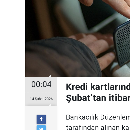
00:04
Kredi kartların
Şubat’tan itiba
14 Şubat 2026
Bankacılık Düzenle
tarafından alınan ka