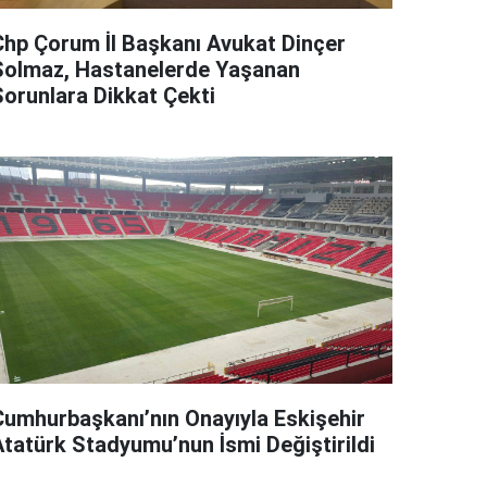
Chp Çorum İl Başkanı Avukat Dinçer
Solmaz, Hastanelerde Yaşanan
Sorunlara Dikkat Çekti
Cumhurbaşkanı’nın Onayıyla Eskişehir
Atatürk Stadyumu’nun İsmi Değiştirildi