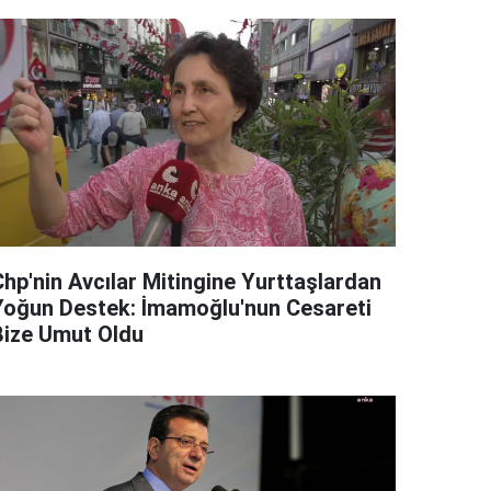
Chp'nin Avcılar Mitingine Yurttaşlardan
Yoğun Destek: İmamoğlu'nun Cesareti
Bize Umut Oldu