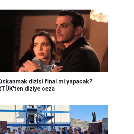
Kıskanmak dizisi final mi yapacak?
RTÜK'ten diziye ceza