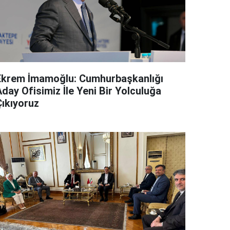
Ekrem İmamoğlu: Cumhurbaşkanlığı
day Ofisimiz İle Yeni Bir Yolculuğa
Çıkıyoruz