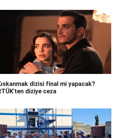
Kıskanmak dizisi final mi yapacak?
RTÜK'ten diziye ceza