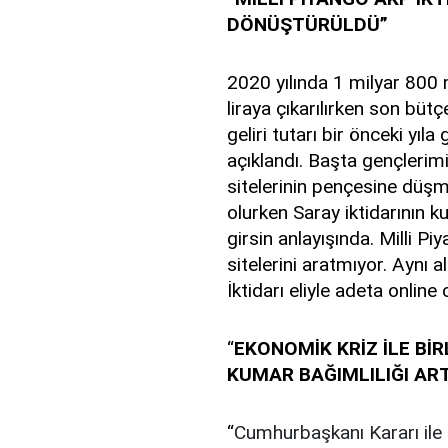
DÖNÜŞTÜRÜLDÜ”
2020 yılında 1 milyar 800 m
liraya çıkarılırken son bütç
geliri tutarı bir önceki yıl
açıklandı. Başta gençleri
sitelerinin pençesine düşm
olurken Saray iktidarının k
girsin anlayışında. Milli P
sitelerini aratmıyor. Aynı 
İktidarı eliyle adeta onlin
“
EKONOMİK KRİZ İLE Bİ
KUMAR BAĞIMLILIĞI AR
“
Cumhurbaşkanı Kararı ile 