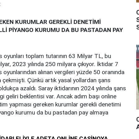
:
EKEN KURUMLAR GEREKLİ DENETİMİ
İLLİ PİYANGO KURUMU DA BU PASTADAN PAY
 oyunları toplam tutarının 63 Milyar TL, bu
ar, 2023 yılında 250 milyara çıkıyor. İktidar 7
oyunlarından alınan vergileri yüzde 50 oranında
a çekmişti. Çünkü artık yasal yollardan şans
ldukça azaldı. Saray iktidarının 2024 yılında şans
i geliri beklentisi var. Ancak adım başı online
etim yapması gereken kurumlar gerekli denetimi
Piyango kurumu da bu pastadan pay almaya
TİDARI ELİYLE ADETA ONLİNE CASİNOYA