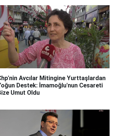
Chp'nin Avcılar Mitingine Yurttaşlardan
Yoğun Destek: İmamoğlu'nun Cesareti
Bize Umut Oldu