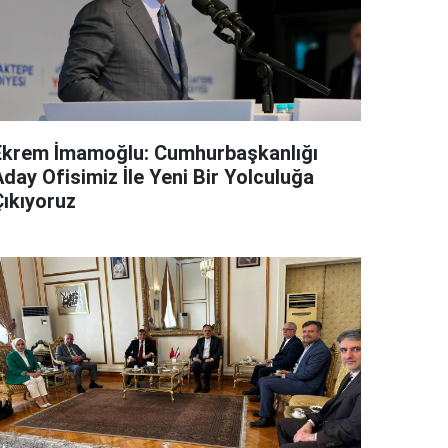
Ekrem İmamoğlu: Cumhurbaşkanlığı
day Ofisimiz İle Yeni Bir Yolculuğa
Çıkıyoruz