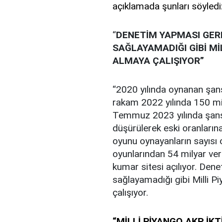
açıklamada şunları söyledi
“
DENETİM YAPMASI GER
SAĞLAYAMADIĞI GİBİ M
ALMAYA ÇALIŞIYOR”
“2020 yılında oynanan şans
rakam 2022 yılında 150 mily
Temmuz 2023 yılında şans 
düşürülerek eski oranların
oyunu oynayanların sayısı o
oyunlarından 54 milyar verg
kumar sitesi açılıyor. Den
sağlayamadığı gibi Milli 
çalışıyor.
“MİLLİ PİYANGO AKP İK