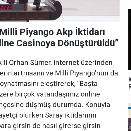
illi Piyango Akp İktidarı
nline Casinoya Dönüştürüldü”
ili Orhan Sümer, internet üzerinden
rin artmasını ve Milli Piyango’nun da
oynatmasını eleştirerek, “Başta
zere birçok vatandaşımız online
pençesine düşmüş durumda. Konuyla
kayetçi olurken Saray iktidarının
ra girsin de nasıl girerse girsin