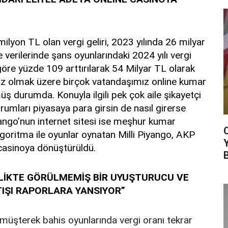
ilyon TL olan vergi geliri, 2023 yılında 26 milyar
e verilerinde şans oyunlarındaki 2024 yılı vergi
a göre yüzde 109 arttırılarak 54 Milyar TL olarak
miz olmak üzere birçok vatandaşımız online kumar
üş durumda. Konuyla ilgili pek çok aile şikayetçi
urumları piyasaya para girsin de nasıl girerse
iyango’nun internet sitesi ise meşhur kumar
algoritma ile oyunlar oynatan Milli Piyango, AKP
e casinoya dönüştürüldü.
RLİKTE GÖRÜLMEMİŞ BİR UYUŞTURUCU VE
TIŞI RAPORLARA YANSIYOR”
müşterek bahis oyunlarında vergi oranı tekrar