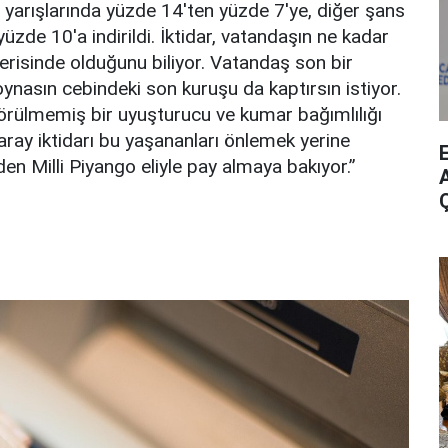
 yarışlarında yüzde 14'ten yüzde 7'ye, diğer şans
zde 10'a indirildi. İktidar, vatandaşın ne kadar
çerisinde olduğunu biliyor. Vatandaş son bir
ynasın cebindeki son kuruşu da kaptırsın istiyor.
 görülmemiş bir uyuşturucu ve kumar bağımlılığı
Saray
i
ktidarı bu yaşananları önlemek yerine
en Milli Piyango eliyle pay almaya bakıyor.”
A