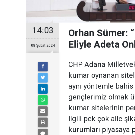
14:03
Orhan Sümer: “M
Eliyle Adeta O
08 Şubat 2024
CHP Adana Milletvek
kumar oynanan sitele
aynı yöntemle bahis 
gençlerimiz olmak ü
kumar sitelerinin 
ilgili pek çok aile şi
kurumları piyasaya pa