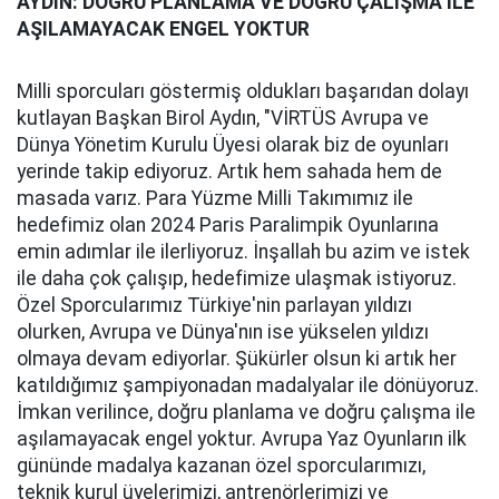
AYDIN: DOĞRU PLANLAMA VE DOĞRU ÇALIŞMA İLE
AŞILAMAYACAK ENGEL YOKTUR
Milli sporcuları göstermiş oldukları başarıdan dolayı
kutlayan Başkan Birol Aydın, "VİRTÜS Avrupa ve
Dünya Yönetim Kurulu Üyesi olarak biz de oyunları
yerinde takip ediyoruz. Artık hem sahada hem de
masada varız. Para Yüzme Milli Takımımız ile
hedefimiz olan 2024 Paris Paralimpik Oyunlarına
emin adımlar ile ilerliyoruz. İnşallah bu azim ve istek
ile daha çok çalışıp, hedefimize ulaşmak istiyoruz.
Özel Sporcularımız Türkiye'nin parlayan yıldızı
olurken, Avrupa ve Dünya'nın ise yükselen yıldızı
olmaya devam ediyorlar. Şükürler olsun ki artık her
katıldığımız şampiyonadan madalyalar ile dönüyoruz.
İmkan verilince, doğru planlama ve doğru çalışma ile
aşılamayacak engel yoktur. Avrupa Yaz Oyunların ilk
gününde madalya kazanan özel sporcularımızı,
teknik kurul üyelerimizi, antrenörlerimizi ve