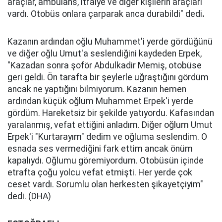
araçlar, ambulans, itfaiye ve diğer kişilerin araçları
vardı. Otobüs onlara çarparak anca durabildi" dedi
.
Kazanın ardından oğlu Muhammet'i yerde gördüğünü
ve diğer oğlu Umut'a seslendiğini kaydeden Erpek,
"Kazadan sonra şoför Abdulkadir Memiş, otobüse
geri geldi. Ön tarafta bir şeylerle uğraştığını gördüm
ancak ne yaptığını bilmiyorum. Kazanın hemen
ardından küçük oğlum Muhammet Erpek'i yerde
gördüm. Hareketsiz bir şekilde yatıyordu. Kafasından
yaralanmış, vefat ettiğini anladım. Diğer oğlum Umut
Erpek'i "Kurtarayım" dedim ve oğluma seslendim. O
esnada ses vermediğini fark ettim ancak önüm
kapalıydı. Oğlumu göremiyordum. Otobüsün içinde
etrafta çoğu yolcu vefat etmişti. Her yerde çok
ceset vardı. Sorumlu olan herkesten şikayetçiyim"
dedi. (DHA)