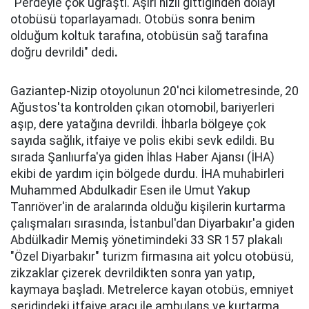
"Perdeyle çok uğraştı. Aşırı hızlı gittiğinden dolayı
otobüsü toparlayamadı. Otobüs sonra benim
olduğum koltuk tarafına, otobüsün sağ tarafına
doğru devrildi" dedi
.
Gaziantep-Nizip otoyolunun 20'nci kilometresinde, 20
Ağustos'ta kontrolden çıkan otomobil, bariyerleri
aşıp, dere yatağına devrildi. İhbarla bölgeye çok
sayıda sağlık, itfaiye ve polis ekibi sevk edildi. Bu
sırada Şanlıurfa'ya giden İhlas Haber Ajansı (İHA)
ekibi de yardım için bölgede durdu. İHA muhabirleri
Muhammed Abdulkadir Esen ile Umut Yakup
Tanrıöver'in de aralarında olduğu kişilerin kurtarma
çalışmaları sırasında, İstanbul'dan Diyarbakır'a giden
Abdülkadir Memiş yönetimindeki 33 SR 157 plakalı
"Özel Diyarbakır" turizm firmasına ait yolcu otobüsü,
zikzaklar çizerek devrildikten sonra yan yatıp,
kaymaya başladı. Metrelerce kayan otobüs, emniyet
şeridindeki itfaiye aracı ile ambulans ve kurtarma