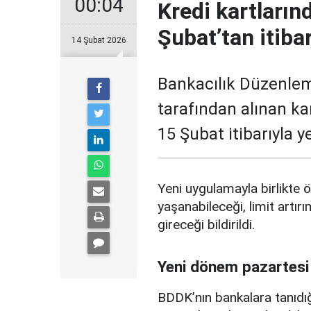
00:04
Kredi kartların
Şubat’tan itiba
14 Şubat 2026
Bankacılık Düzenle
tarafından alınan ka
15 Şubat itibarıyla 
Yeni uygulamayla birlikte ö
yaşanabileceği, limit artırı
gireceği bildirildi.
Yeni dönem pazartesi
BDDK’nın bankalara tanıdığ