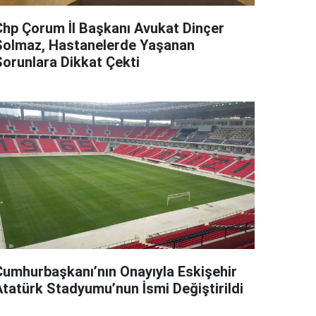
Chp Çorum İl Başkanı Avukat Dinçer
Solmaz, Hastanelerde Yaşanan
Sorunlara Dikkat Çekti
Cumhurbaşkanı’nın Onayıyla Eskişehir
Atatürk Stadyumu’nun İsmi Değiştirildi