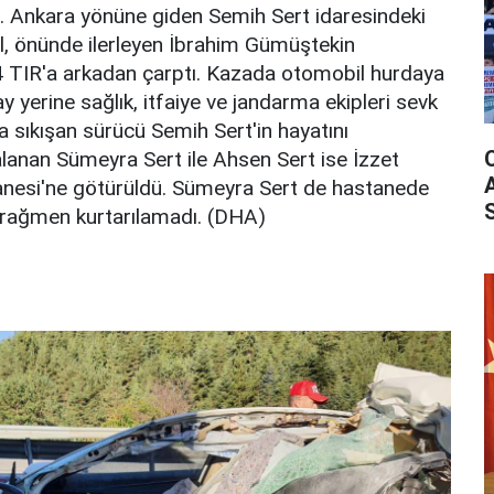
 Ankara yönüne giden Semih Sert idaresindeki
l, önünde ilerleyen İbrahim Gümüştekin
 TIR'a arkadan çarptı. Kazada otomobil hurdaya
y yerine sağlık, itfaiye ve jandarma ekipleri sevk
çta sıkışan sürücü Semih Sert'in hayatını
ralanan Sümeyra Sert ile Ahsen Sert ise İzzet
anesi'ne götürüldü. Sümeyra Sert de hastanede
 rağmen kurtarılamadı. (DHA)