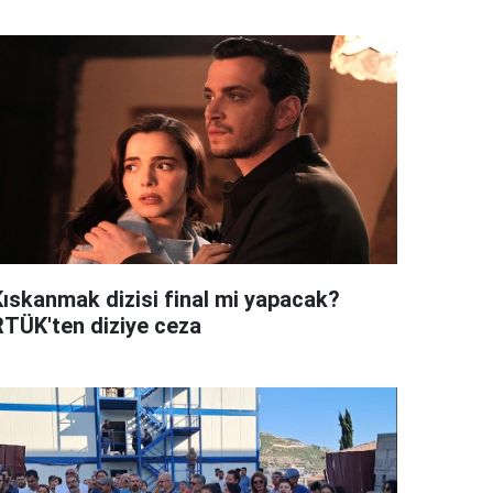
Kıskanmak dizisi final mi yapacak?
RTÜK'ten diziye ceza