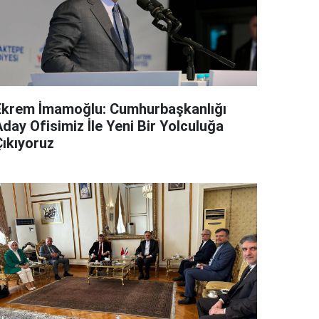
Ekrem İmamoğlu: Cumhurbaşkanlığı
day Ofisimiz İle Yeni Bir Yolculuğa
Çıkıyoruz