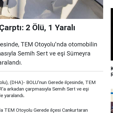
Çarptı: 2 Ölü, 1 Yaralı
esinde, TEM Otoyolu'nda otomobilin
asıyla Semih Sert ve eşi Sümeyra
aralandı.
u), (DHA)- BOLU'nun Gerede ilçesinde, TEM
R'a arkadan çarpmasıyla Semih Sert ve eşi
de yaralandı
.
nda TEM Otoyolu Gerede ilçesi Cankurtaran