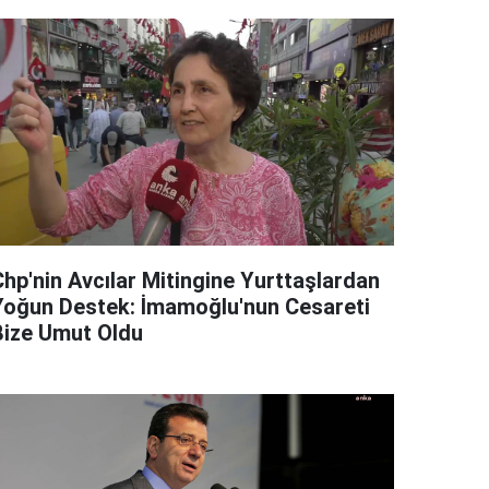
Chp'nin Avcılar Mitingine Yurttaşlardan
Yoğun Destek: İmamoğlu'nun Cesareti
Bize Umut Oldu