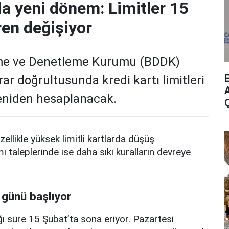
da yeni dönem: Limitler 15
ren değişiyor
me ve Denetleme Kurumu (BDDK)
rar doğrultusunda kredi kartı limitleri
A
yeniden hesaplanacak.
zellikle yüksek limitli kartlarda düşüş
mı taleplerinde ise daha sıkı kuralların devreye
 günü başlıyor
ı süre 15 Şubat’ta sona eriyor. Pazartesi