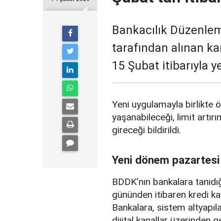
Bankacılık Düzenle
tarafından alınan ka
15 Şubat itibarıyla 
Yeni uygulamayla birlikte ö
yaşanabileceği, limit artırı
gireceği bildirildi.
Yeni dönem pazartesi
BDDK’nın bankalara tanıdığ
gününden itibaren kredi ka
Bankalara, sistem altyapılar
dijital kanallar üzerinden g