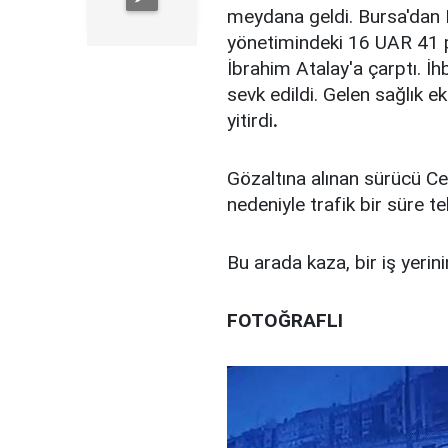
meydana geldi. Bursa'dan 
yönetimindeki 16 UAR 41 p
İbrahim Atalay'a çarptı. İh
sevk edildi. Gelen sağlık e
yitirdi
.
Gözaltına alınan sürücü Ce
nedeniyle trafik bir süre t
Bu arada kaza, bir iş yeri
FOTOĞRAFLI