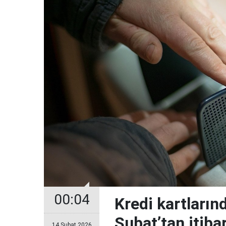
00:04
Kredi kartların
Şubat’tan itiba
14 Şubat 2026