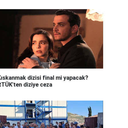
Kıskanmak dizisi final mi yapacak?
RTÜK'ten diziye ceza