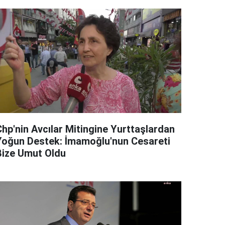
Chp'nin Avcılar Mitingine Yurttaşlardan
Yoğun Destek: İmamoğlu'nun Cesareti
Bize Umut Oldu