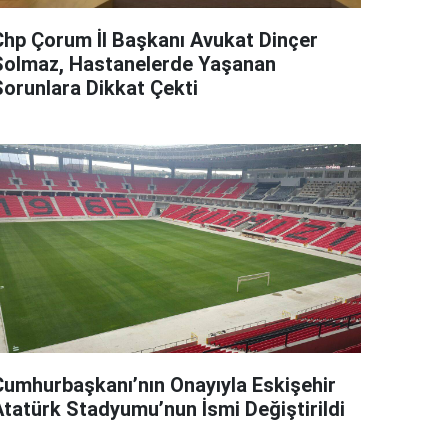
Chp Çorum İl Başkanı Avukat Dinçer
Solmaz, Hastanelerde Yaşanan
Sorunlara Dikkat Çekti
Cumhurbaşkanı’nın Onayıyla Eskişehir
Atatürk Stadyumu’nun İsmi Değiştirildi