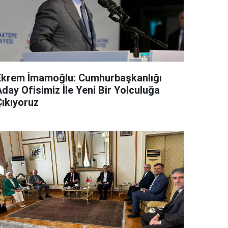
Ekrem İmamoğlu: Cumhurbaşkanlığı
day Ofisimiz İle Yeni Bir Yolculuğa
Çıkıyoruz