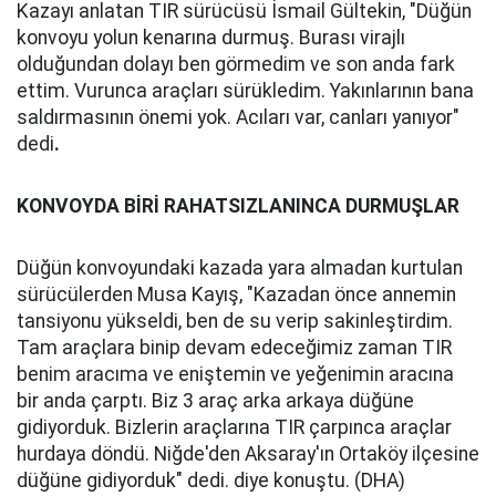
Kazayı anlatan TIR sürücüsü İsmail Gültekin, "Düğün
konvoyu yolun kenarına durmuş. Burası virajlı
olduğundan dolayı ben görmedim ve son anda fark
ettim. Vurunca araçları sürükledim. Yakınlarının bana
saldırmasının önemi yok. Acıları var, canları yanıyor"
dedi
.
KONVOYDA BİRİ RAHATSIZLANINCA DURMUŞLAR
Düğün konvoyundaki kazada yara almadan kurtulan
sürücülerden Musa Kayış, "Kazadan önce annemin
tansiyonu yükseldi, ben de su verip sakinleştirdim.
Tam araçlara binip devam edeceğimiz zaman TIR
benim aracıma ve eniştemin ve yeğenimin aracına
bir anda çarptı. Biz 3 araç arka arkaya düğüne
gidiyorduk. Bizlerin araçlarına TIR çarpınca araçlar
hurdaya döndü. Niğde'den Aksaray'ın Ortaköy ilçesine
düğüne gidiyorduk" dedi. diye konuştu. (DHA)