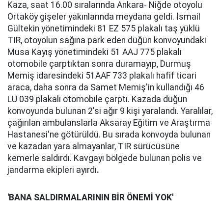
Kaza, saat 16.00 sıralarında Ankara- Niğde otoyolu
Ortaköy gişeler yakınlarında meydana geldi. İsmail
Gültekin yönetimindeki 81 EZ 575 plakalı taş yüklü
TIR, otoyolun sağına park eden düğün konvoyundaki
Musa Kayış yönetimindeki 51 AAJ 775 plakalı
otomobile çarptıktan sonra duramayıp, Durmuş
Memiş idaresindeki 51AAF 733 plakalı hafif ticari
araca, daha sonra da Samet Memiş'in kullandığı 46
LU 039 plakalı otomobile çarptı. Kazada düğün
konvoyunda bulunan 2'si ağır 9 kişi yaralandı. Yaralılar,
çağırılan ambulanslarla Aksaray Eğitim ve Araştırma
Hastanesi'ne götürüldü. Bu sırada konvoyda bulunan
ve kazadan yara almayanlar, TIR sürücüsüne
kemerle saldırdı. Kavgayı bölgede bulunan polis ve
jandarma ekipleri ayırdı
.
'BANA SALDIRMALARININ BİR ÖNEMİ YOK'