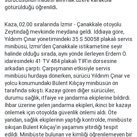
sürücüsünün ifadesi alınmak üzere karakola
götürüldüğü öğrenildi
.
Kaza, 02.00 sıralarında İzmir - Çanakkale otoyolu
Zeytindağ mevkiinde meydana geldi. İddiaya göre,
Yıldırım Çınar yönetimindeki 35 S 50058 plakalı servis
minibüsü, İzmir'den Çanakkale istikametine seyir
halinde olduğu sırada, aynı yönde ilerleyen Erdem Ö.
idaresindeki 41 TV 484 plakalı TIR'ın dorsesine
arkadan çarptı. Çarpışmanın etkisiyle servis
minibüsü hurdaya dönerken, sürücü Yıldırım Çınar ve
yolcu konumundaki Bülent Kılıçay minibüsün ön
tarafında sıkıştı. Kazayı gören diğer sürücüler,
durumu sağlık, itfaiye ve jandarma ekiplerine bildirdi.
İhbar üzerine gelen jandarma ekipleri, ikinci bir kazayı
önlemek için otoyolda güvenlik önlemi aldı. Öte
yandan, sağlık ekiplerinin yaptığı kontrolde, minibüste
sıkışan Bülent Kılıçay'in yaşamını yitirdiği tespit
edildi. Minibüste bulunan ve kimliği öğrenilemeyen bir