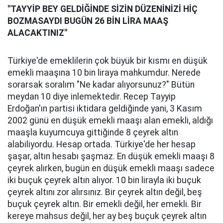
"TAYYİP BEY GELDİĞİNDE SİZİN DÜZENİNİZİ HİÇ
BOZMASAYDI BUGÜN 26 BİN LİRA MAAŞ
ALACAKTINIZ"
Türkiye'de emeklilerin çok büyük bir kısmı en düşük
emekli maaşına 10 bin liraya mahkumdur. Nerede
sorarsak soralım "Ne kadar alıyorsunuz?" Bütün
meydan 10 diye inlemektedir. Recep Tayyip
Erdoğan'ın partisi iktidara geldiğinde yani, 3 Kasım
2002 günü en düşük emekli maaşı alan emekli, aldığı
maaşla kuyumcuya gittiğinde 8 çeyrek altın
alabiliyordu. Hesap ortada. Türkiye'de her hesap
şaşar, altın hesabı şaşmaz. En düşük emekli maaşı 8
çeyrek alırken, bugün en düşük emekli maaşı sadece
iki buçuk çeyrek altın alıyor. 10 bin lirayla iki buçuk
çeyrek altını zor alırsınız. Bir çeyrek altın değil, beş
buçuk çeyrek altın. Bir emekli değil, her emekli. Bir
kereye mahsus değil, her ay beş buçuk çeyrek altın