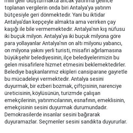
milli gelir oluşturmakta ancak yatırıma gelince
toplanan vergilerin onda biri Antalya'ya yatırım
bütçesiyle geri dönmektedir. Yani bu iktidar
Antalya'dan kepçeyle almakta ama verirken çay
kaşığı ile bile vermemektedir. Antalya'nın kış nüfusu
iki buçuk milyon. Antalya'ya iki buçuk milyona göre
para yollayanlar Antalya'nın on altı milyonu yabancı,
on milyona yakını yerli turisti, misafiri ağırlamasına
büyükşehir belediyesinin, ilçe belediyelerimizin bu
gelen misafirlere hizmet etmesini beklemektedirler.
Belediye başkanlarımız ekipleri cansiparane gayretle
bu mücadeleyi vermektedir. Antalya sesini
duyurmak, bir ezberi bozmak, çiftçisinin, narenciye
üreticisinin, köylüsünün, turizmde çalışan
emekçilerinin, yatırımcılarının, esnafının, emeklisinin,
emekçisinin sesini duyurmak durumundadır.
Demokrasilerde insanlar sesini bağırarak
duyuramazlar. Seçmenler sesini sandıkta duyururlar.