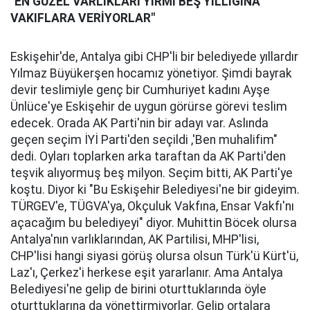
"EN GÜZEL VARLIKLARI YİRMİ BEŞ YILLIĞINA
VAKIFLARA VERİYORLAR"
Eskişehir'de, Antalya gibi CHP'li bir belediyede yıllardır
Yılmaz Büyükerşen hocamız yönetiyor. Şimdi bayrak
devir teslimiyle genç bir Cumhuriyet kadını Ayşe
Ünlüce'ye Eskişehir de uygun görürse görevi teslim
edecek. Orada AK Parti'nin bir adayı var. Aslında
geçen seçim İYİ Parti'den seçildi ,'Ben muhalifim"
dedi. Oyları toplarken arka taraftan da AK Parti'den
teşvik alıyormuş beş milyon. Seçim bitti, AK Parti'ye
koştu. Diyor ki "Bu Eskişehir Belediyesi'ne bir gideyim.
TÜRGEV'e, TÜGVA'ya, Okçuluk Vakfına, Ensar Vakfı'nı
açacağım bu belediyeyi" diyor. Muhittin Böcek olursa
Antalya'nın varlıklarından, AK Partilisi, MHP'lisi,
CHP'lisi hangi siyasi görüş olursa olsun Türk'ü Kürt'ü,
Laz'ı, Çerkez'i herkese eşit yararlanır. Ama Antalya
Belediyesi'ne gelip de birini oturttuklarında öyle
oturttuklarına da yönettirmiyorlar. Gelip ortalara