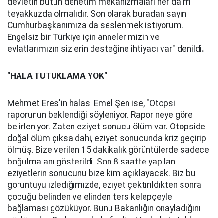
devletin bütün denetim mekanizmaları her daim
teyakkuzda olmalıdır. Son olarak buradan sayın
Cumhurbaşkanımıza da seslenmek istiyorum.
Engelsiz bir Türkiye için annelerimizin ve
evlatlarımızın sizlerin desteğine ihtiyacı var" denildi
.
"HALA TUTUKLAMA YOK"
Mehmet Eres'in halası Emel Şen ise, "Otopsi
raporunun beklendiği söyleniyor. Rapor neye göre
belirleniyor. Zaten eziyet sonucu ölüm var. Otopside
doğal ölüm çıksa dahi, eziyet sonucunda kriz geçirip
ölmüş. Bize verilen 15 dakikalık görüntülerde sadece
boğulma anı gösterildi. Son 8 saatte yapılan
eziyetlerin sonucunu bize kim açıklayacak. Biz bu
görüntüyü izlediğimizde, eziyet çektirildikten sonra
çocuğu belinden ve elinden ters kelepçeyle
bağlaması gözüküyor. Bunu Bakanlığın onayladığını