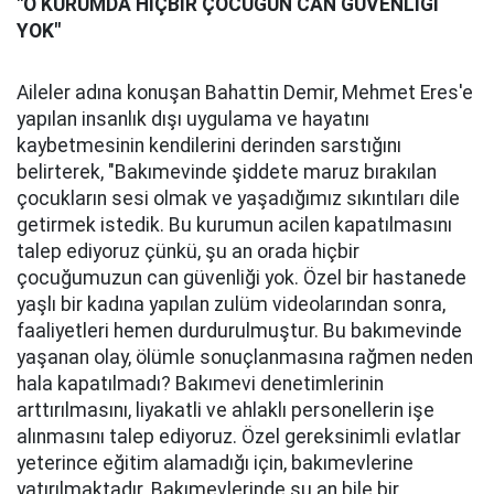
"O KURUMDA HİÇBİR ÇOCUĞUN CAN GÜVENLİĞİ
YOK"
Aileler adına konuşan Bahattin Demir, Mehmet Eres'e
yapılan insanlık dışı uygulama ve hayatını
kaybetmesinin kendilerini derinden sarstığını
belirterek, "Bakımevinde şiddete maruz bırakılan
çocukların sesi olmak ve yaşadığımız sıkıntıları dile
getirmek istedik. Bu kurumun acilen kapatılmasını
talep ediyoruz çünkü, şu an orada hiçbir
çocuğumuzun can güvenliği yok. Özel bir hastanede
yaşlı bir kadına yapılan zulüm videolarından sonra,
faaliyetleri hemen durdurulmuştur. Bu bakımevinde
yaşanan olay, ölümle sonuçlanmasına rağmen neden
hala kapatılmadı? Bakımevi denetimlerinin
arttırılmasını, liyakatli ve ahlaklı personellerin işe
alınmasını talep ediyoruz. Özel gereksinimli evlatlar
yeterince eğitim alamadığı için, bakımevlerine
yatırılmaktadır. Bakımevlerinde şu an bile bir