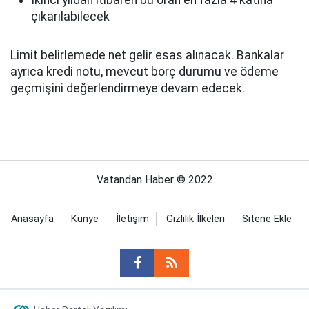
İkinci yıldan itibaren bu oran en fazla 4 katına
çıkarılabilecek
Limit belirlemede net gelir esas alınacak. Bankalar
ayrıca kredi notu, mevcut borç durumu ve ödeme
geçmişini değerlendirmeye devam edecek.
Vatandan Haber © 2022
Anasayfa
Künye
İletişim
Gizlilik İlkeleri
Sitene Ekle