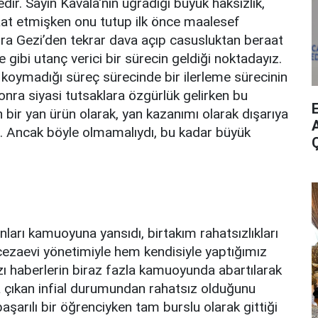
dir. Sayın Kavala‘nın uğradığı büyük haksızlık,
aat etmişken onu tutup ilk önce maalesef
ra Gezi’den tekrar dava açıp casusluktan beraat
 gibi utanç verici bir sürecin geldiği noktadayız.
 koymadığı süreç sürecinde bir ilerleme sürecinin
onra siyasi tutsaklara özgürlük gelirken bu
 bir yan ürün olarak, yan kazanımı olarak dışarıya
A
z. Ancak böyle olmamalıydı, bu kadar büyük
unları kamuoyuna yansıdı, birtakım rahatsızlıkları
zaevi yönetimiyle hem kendisiyle yaptığımız
ı haberlerin biraz fazla kamuoyunda abartılarak
a çıkan infial durumundan rahatsız olduğunu
başarılı bir öğrenciyken tam burslu olarak gittiği