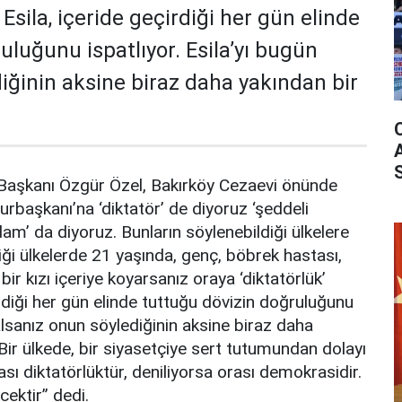
 Esila, içeride geçirdiği her gün elinde
uluğunu ispatlıyor. Esila’yı bugün
iğinin aksine biraz daha yakından bir
aşkanı Özgür Özel, Bakırköy Cezaevi önünde
rbaşkanı’na ‘diktatör’ de diyoruz ‘şeddeli
dam’ da diyoruz. Bunların söylenebildiği ülkelere
i ülkelerde 21 yaşında, genç, böbrek hastası,
ir kızı içeriye koyarsanız oraya ‘diktatörlük’
irdiği her gün elinde tuttuğu dövizin doğruluğunu
salsanız onun söylediğinin aksine biraz daha
 Bir ülkede, bir siyasetçiye sert tutumundan dolayı
ası diktatörlüktür, deniliyorsa orası demokrasidir.
cektir” dedi.