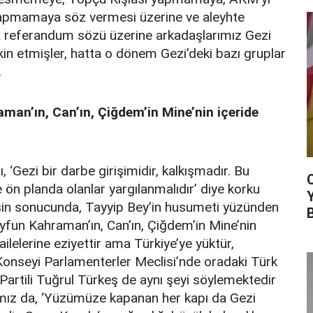
apmamaya söz vermesi üzerine ve aleyhte
 referandum sözü üzerine arkadaşlarımız Gezi
lkin etmişler, hatta o dönem Gezi’deki bazı gruplar
.
man’ın, Can’ın, Çiğdem’in Mine’nin içeride
”
, ‘Gezi bir darbe girişimidir, kalkışmadır. Bu
 ön planda olanlar yargılanmalıdır’ diye korku
 işin sonucunda, Tayyip Bey’in husumeti yüzünden
 Tayfun Kahraman’ın, Can’ın, Çiğdem’in Mine’nin
ailelerine eziyettir ama Türkiye’ye yüktür,
Konseyi Parlamenterler Meclisi’nde oradaki Türk
artili Tuğrul Türkeş de aynı şeyi söylemektedir
ımız da, ‘Yüzümüze kapanan her kapı da Gezi