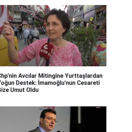
Chp'nin Avcılar Mitingine Yurttaşlardan
Yoğun Destek: İmamoğlu'nun Cesareti
Bize Umut Oldu