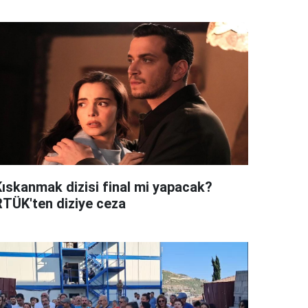
Kıskanmak dizisi final mi yapacak?
RTÜK'ten diziye ceza