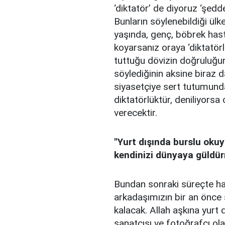
‘diktatör’ de diyoruz ‘şedd
Bunların söylenebildiği ül
yaşında, genç, böbrek hasta
koyarsanız oraya ‘diktatörlü
tuttuğu dövizin doğruluğun
söylediğinin aksine biraz d
siyasetçiye sert tutumunda
diktatörlüktür, deniliyorsa
verecektir.
"Yurt dışında burslu okuy
kendinizi dünyaya güldü
Bundan sonraki süreçte has
arkadaşımızın bir an önce 
kalacak. Allah aşkına yurt 
sanatçısı ve fotoğrafçı ol