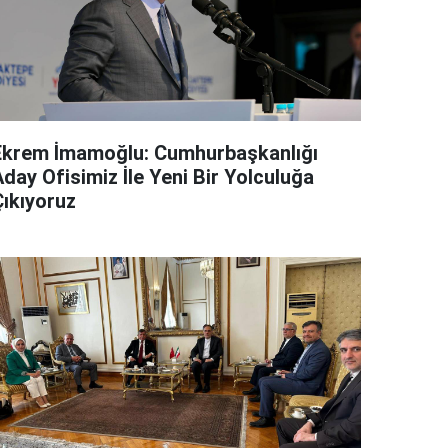
Ekrem İmamoğlu: Cumhurbaşkanlığı
day Ofisimiz İle Yeni Bir Yolculuğa
Çıkıyoruz