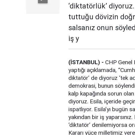
‘diktatörlük’ diyoruz.
tuttuğu dövizin doğr
salsanız onun söyled
iş y
(İSTANBUL) -
CHP Genel B
yaptığı açıklamada, “Cumhu
diktatör’ de diyoruz ‘tek a
demokrasi, bunun söylendiğ
kalp kapağında sorun olan b
diyoruz. Esila, içeride geç
ispatlıyor. Esila’yı bugün 
yakından bir iş yaparsınız.
‘diktatör’ denilemiyorsa or
Kararı yüce milletimiz vere