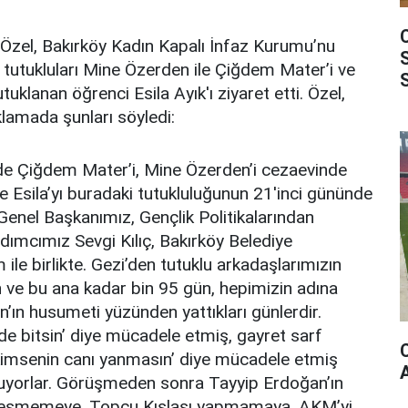
zel, Bakırköy Kadın Kapalı İnfaz Kurumu’nu
 tutukluları Mine Özerden ile Çiğdem Mater’i ve
uklanan öğrenci Esila Ayık'ı ziyaret etti. Özel,
klamada şunları söyledi:
de Çiğdem Mater’i, Mine Özerden’i cezaevinde
ve Esila’yı buradaki tutukluluğunun 21'inci gününde
ı Genel Başkanımız, Gençlik Politikalarından
ımcımız Sevgi Kılıç, Bakırköy Belediye
le birlikte. Gezi’den tutuklu arkadaşlarımızın
n ve bu ana kadar bin 95 gün, hepimizin adına
n’ın husumeti yüzünden yattıkları günlerdir.
ilde bitsin’ diye mücadele etmiş, gayret sarf
kimsenin canı yanmasın’ diye mücadele etmiş
utuyorlar. Görüşmeden sonra Tayyip Erdoğan’ın
ı kesmemeye, Topçu Kışlası yapmamaya, AKM’yi