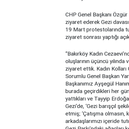
CHP Genel Başkanı Özgür Ö
ziyaret ederek Gezi davası
19 Mart protestolarında tut
ziyaret sonrası yaptığı açı
“Bakırköy Kadın Cezaevi’n
oluşlarının üçüncü yılında 
ziyaret ettik. Kadın Kollar
Sorumlu Genel Başkan Yard
Başkanımız Ayşegül Hanım i
burada geçirdikleri her gü
yattıkları ve Tayyip Erdoğa
Gezi’de, ‘Gezi barışçıl şek
etmiş; ‘Çatışma olmasın, 
arkadaşlarımızı içeride t
Gezi Parkı’ndaki ağaçlar