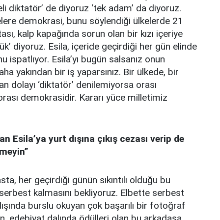
eli diktatör’ de diyoruz ‘tek adam’ da diyoruz.
kelere demokrasi, bunu söylendiği ülkelerde 21
sı, kalp kapağında sorun olan bir kızı içeriye
k’ diyoruz. Esila, içeride geçirdiği her gün elinde
u ispatlıyor. Esila’yı bugün salsanız onun
aha yakından bir iş yaparsınız. Bir ülkede, bir
n dolayı ‘diktatör’ denilemiyorsa orası
 orası demokrasidir. Kararı yüce milletimiz
an Esila’ya yurt dışına çıkış cezası verip de
rmeyin”
ta, her geçirdiği günün sıkıntılı olduğu bu
serbest kalmasını bekliyoruz. Elbette serbest
dışında burslu okuyan çok başarılı bir fotoğraf
an, edebiyat dalında ödülleri olan bu arkadaşa