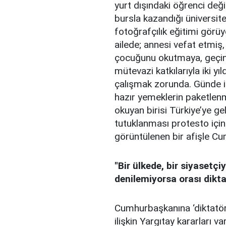
yurt dışındaki öğrenci değ
bursla kazandığı üniversit
fotoğrafçılık eğitimi gör
ailede; annesi vefat etmiş,
çocuğunu okutmaya, geçind
mütevazi katkılarıyla iki y
çalışmak zorunda. Günde ik
hazır yemeklerin paketlenmes
okuyan birisi Türkiye’ye ge
tutuklanması protesto için
görüntülenen bir afişle C
"Bir ülkede, bir siyasetç
denilemiyorsa orası dikta
Cumhurbaşkanına ‘diktatör’ 
ilişkin Yargıtay kararları 