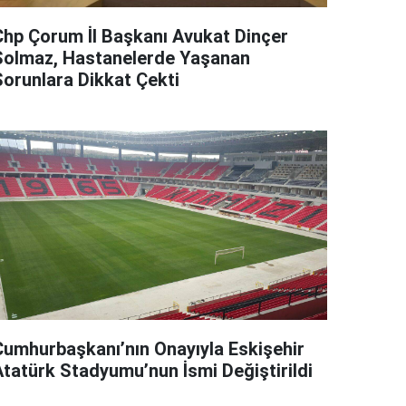
Chp Çorum İl Başkanı Avukat Dinçer
Solmaz, Hastanelerde Yaşanan
Sorunlara Dikkat Çekti
Cumhurbaşkanı’nın Onayıyla Eskişehir
Atatürk Stadyumu’nun İsmi Değiştirildi