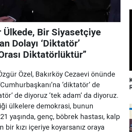
r Ülkede, Bir Siyasetçiye
n Dolayı ‘Diktatör’
rası Diktatörlüktür”
zgür Özel, Bakırköy Cezaevi önünde
“Cumhurbaşkanı’na ‘diktatör’ de
atör’ de diyoruz ‘tek adam’ da diyoruz.
iği ülkelere demokrasi, bunun
 21 yaşında, genç, böbrek hastası, kalp
 bir kızı içeriye koyarsanız oraya