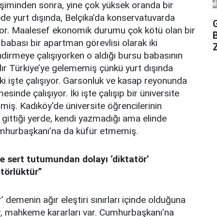
işiminden sonra, yine çok yüksek oranda bir
ede yurt dışında, Belçika’da konservatuvarda
üyor. Maalesef ekonomik durumu çok kötü olan bir
 babası bir apartman görevlisi olarak iki
Z
irmeye çalışıyorken o aldığı bursu babasının
ıldır Türkiye’ye gelememiş çünkü yurt dışında
i işte çalışıyor. Garsonluk ve kasap reyonunda
inde çalışıyor. İki işte çalışıp bir üniversite
lmiş. Kadıköy'de üniversite öğrencilerinin
 gittiği yerde, kendi yazmadığı ama elinde
umhurbaşkanı’na da küfür etmemiş.
iye sert tutumundan dolayı ‘diktatör’
törlüktür”
demenin ağır eleştiri sınırları içinde olduğuna
var, mahkeme kararları var. Cumhurbaşkanı’na