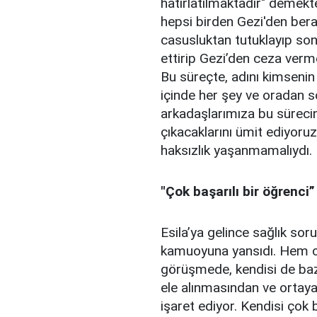
hatırlatılmaktadır" demekte
hepsi birden Gezi'den ber
casusluktan tutuklayıp son
ettirip Gezi’den ceza verme
Bu süreçte, adını kimsenin
içinde her şey ve oradan s
arkadaşlarımıza bu sürecin
çıkacaklarını ümit ediyoru
haksızlık yaşanmamalıydı.
"Çok başarılı bir öğrenci”
Esila’ya gelince sağlık sor
kamuoyuna yansıdı. Hem ce
görüşmede, kendisi de baz
ele alınmasından ve ortay
işaret ediyor. Kendisi çok 