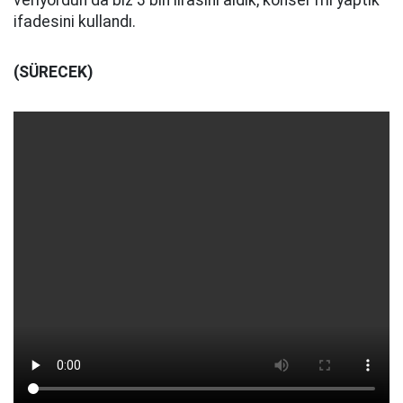
veriyordun da biz 3 bin lirasını aldık, konser mi yaptık”
ifadesini kullandı.
(SÜRECEK)