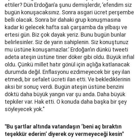
ettiler? Dün Erdoğan’a şunu demişlerdir, ‘efendim siz
bugün konuşacaksınız. Sonra asgari ücret perşembe
belli olacak. Sonra bir dahaki grup konuşmasına
kadar ki gelecek hafta salı çarşamba da yılbaşı ve
ertesi gün. Biz çok dayak yeriz. Bunu bugün bunlar
belirlesinler. Siz de yarın sahiplenin. Siz konuştunuz
mu üstüne konuşamazlar.’ Erdoğan’ın dünkü tweeti
adeta ateşin üstüne tiner döker gibi oldu. Büyük infial
oldu. Çünkü millet hatır gönül için açlığa katlanacak
durumda değil. Enflasyonu ezdimeyecek bir şey ilan
etmedi, bir sefalet ücreti ilan etti. Ve beklediklerinin
aksi bir sonuç verdi. Bugün ateşin üstüne benzini
döktü daha büyük yangın var şu anda. Daha büyük
tepkiler var. Hak etti. O konuda daha başka bir şey
söyleyecek yok."
"Bu şartlar altında vatandaşın ‘beni aç bıraktın
teşekkür ederim’ diyerek oy vermeyeceği kesin"