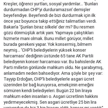
Kreşler, öğrenci yurtları, sosyal yardımlar... ‘Bunları
durdurmadan CHP’yi durduramazsın’ demişler
beyefendiye. Beyefendi de bizi durdurmak için ilk
önce yaz boyunca takip ettiğiniz talimatları verdi.
Bakan’a ‘Şunları biraz silkele’ der mi? Bu resmen
gözü dönmüşlük artık yani. Yapmaya çalıştıkları
hizmete mani olmak. Bunu millet görüyor, millet
burada gerekeni yapar. Yok konsermiş, bilmem
neymiş… ‘CHP’li belediyelerin yüksek konser
harcaması’ dediğinin üstünde 65 tane AK Partili
belediyenin konser harcaması var. Bu bahislerde AK
Parti milletin gönlünde mahkum oldu. Ne şarabıymış,
anlamadım neden bahsediyor. Ama şöyle bir şey var:
Tayyip Erdoğan, CHP’li belediyelerle asgari ücret
üzerinden bir bağ kuruyorsa, emekçinin emeğini
sömüren kendi belediyeleri. Bugün 22 bin liraya
mahkum eden insanları o. Asgari ücretlinin hakkını
yedirmeyecekmiş. Sen asgari ücretliye 25 bin lira