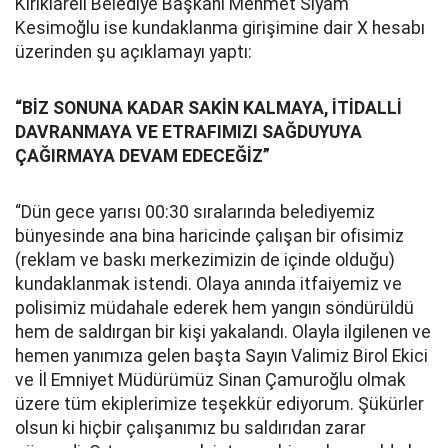
Kırıklareli Belediye Başkanı Mehmet Siyam
Kesimoğlu ise kundaklanma girişimine dair X hesabı
üzerinden şu açıklamayı yaptı:
“BİZ SONUNA KADAR SAKİN KALMAYA, İTİDALLİ
DAVRANMAYA VE ETRAFIMIZI SAĞDUYUYA
ÇAĞIRMAYA DEVAM EDECEĞİZ”
“Dün gece yarısı 00:30 sıralarında belediyemiz
bünyesinde ana bina haricinde çalışan bir ofisimiz
(reklam ve baskı merkezimizin de içinde olduğu)
kundaklanmak istendi. Olaya anında itfaiyemiz ve
polisimiz müdahale ederek hem yangın söndürüldü
hem de saldırgan bir kişi yakalandı. Olayla ilgilenen ve
hemen yanımıza gelen başta Sayın Valimiz Birol Ekici
ve İl Emniyet Müdürümüz Sinan Çamuroğlu olmak
üzere tüm ekiplerimize teşekkür ediyorum. Şükürler
olsun ki hiçbir çalışanımız bu saldırıdan zarar