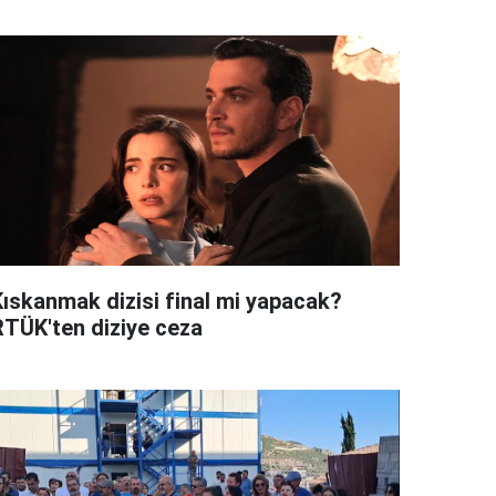
Kıskanmak dizisi final mi yapacak?
RTÜK'ten diziye ceza