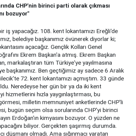
ında CHP'nin birinci parti olarak çıkması
nı bozuyor"
ir iş yapacağız. 108. kent lokantamızı Ereğli'de
mız, belediye başkanımız övünerek diyorlar ki;
okantasını açacağız. Gençlik Kolları Genel
toğrafını Ekrem Başkan'a atmış. Ekrem Başkan
açan, markalaştıran tüm Türkiye'ye yayılmasına
ye başkanımız. Ben geçtiğimiz ay sadece 6 Aralık
lecik'te 72. kent lokantamızı açmıştım. 33 günde
du. Neredeyse her gün bir ya da iki kent
iyi hizmetlerini hızla yaygınlaştırması, bu
görmesi, milletin memnuniyet anketlerinde CHP'li
si, bugün seçim olsa sorularında CHP'yi birinci
Sayın Erdoğan'ın kimyasını bozuyor. O yüzden ne
yapacağını biliyor. Gerçekten şaşırmış durumda.
cı düşmanı olmadı. Ama sığınmacı yaratan