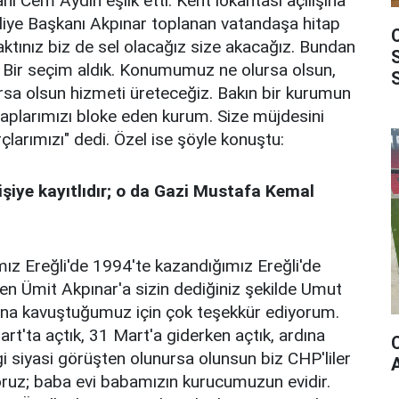
nı Cem Aydın eşlik etti. Kent lokantası açılışına
ediye Başkanı Akpınar toplanan vatandaşa hitap
 aktınız biz de sel olacağız size akacağız. Bundan
 Bir seçim aldık. Konumumuz ne olursa olsun,
rsa olsun hizmeti üreteceğiz. Bakın bir kurumun
aplarımızı bloke eden kurum. Size müjdesini
larımızı" dedi. Özel ise şöyle konuştu:
işiye kayıtlıdır; o da Gazi Mustafa Kemal
ız Ereğli'de 1994'te kazandığımız Ereğli'de
en Ümit Akpınar'a sizin dediğiniz şekilde Umut
una kavuştuğumuz için çok teşekkür ediyorum.
art'ta açtık, 31 Mart'a giderken açtık, ardına
i siyasi görüşten olunursa olunsun biz CHP'liler
oruz; baba evi babamızın kurucumuzun evidir.