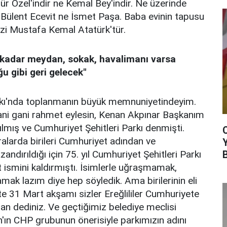
r Özel'indir ne Kemal Bey'indir. Ne üzerinde
 Bülent Ecevit ne İsmet Paşa. Baba evinin tapusu
 Gazi Mustafa Kemal Atatürk'tür.
 kadar meydan, sokak, havalimanı varsa
u gibi geri gelecek"
rkı'nda toplanmanın büyük memnuniyetindeyim.
gani gani rahmet eylesin, Kenan Akpınar Başkanım
mış ve Cumhuriyet Şehitleri Parkı denmişti.
ralarda birileri Cumhuriyet adından ve
andırıldığı için 75. yıl Cumhuriyet Şehitleri Parkı
 ismini kaldırmıştı. İsimlerle uğraşmamak,
mak lazım diye hep söyledik. Ama birilerinin eli
e 31 Mart akşamı sizler Ereğlililer Cumhuriyete
dan dediniz. Ve geçtiğimiz belediye meclisi
'ın CHP grubunun önerisiyle parkımızın adını