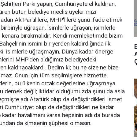
Şehitleri Parkı yapan, Cumhuriyete el kaldıran,
tiren bütün belediye meclis üyelerimizi
adan Ak Partililere, MHP'lilere şunu ifade etmek
birbiriyle uğraşan, isimlerle uğraşan, isimlerle
bir kenara bırakmalıdır. Kendi memleketimde bizim
ahçeli'nin ismini bir yerden kaldırdığında ilk
i; isimlerle uğraşmayın. Dünya kadar önerge
A
imlerini MHP'den aldığımız belediyedeki
n kaldıracaklardı. Dedim ki; bu ne size ne bize
şmaz. Onun için tüm seçilmişlere hizmette
rlerin, bu ülkenin ortak değerlerine uğraşmaya
u demek değil; iktidar olduğumuzda şunu da asla
çmişte adı Atatürk olup da değiştirdikleri İsmet
ri Cumhuriyet olup da değiştirdikleri ne kadar
kadar havalimanı varsa hepsinin adı da burada
 Bundan da kimsenin şüphesi olmasın.