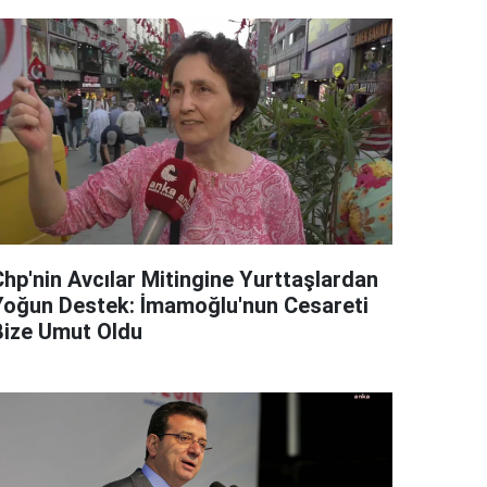
Chp'nin Avcılar Mitingine Yurttaşlardan
Yoğun Destek: İmamoğlu'nun Cesareti
Bize Umut Oldu