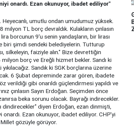
yi onardı. Ezan okunuyor, ibadet ediliyor"
. Heyecanlı, umutlu ondan umudumuz yüksek.
Z
8 milyon TL borç devraldık. Kulakların çınlasın
ira borcunun 9'u senin yandaşların, bir lirası
 biri şimdi sendeki belediyelerin. Tutturup
 silkeleyin, faiziyle alın." Bize devrettiğin
 milyon borç ve Ereğli hizmet bekler. Sandı ki
 yıkılacağız. Sandık ki SGK borçlarına üzerine
acak. 6 Şubat depreminde zarar gören, ibadete
 verildiği gibi onarıldı güçlendirmesi yapıldı ve
larınız çınlasın Sayın Erdoğan. Seçimden önce
anırsa beka sorunu olacak. Bayrağı indirecekler.
ı dindirecekler" diyen Erdoğan, ezan dinmişti,
 onardı. Ezan okunuyor, ibadet ediliyor. CHP'yi
Millet gözüyle görüyor.