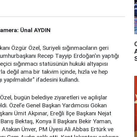
Kamera: Ünal AYDIN
nı Özgür Özel, Suriyeli sığınmacıların geri
 Cumhurbaşkanı Recep Tayyip Erdoğan'ın yaptığı
 "Geçici sığınmacı statüsünün hukuki altyapısı
la değil ama bir takvim içinde, hızla ve hep
ğı yapılmalıdır" ifadesini kullandı.
el, bugün belediye ziyaretleri ve açılışlar
di. Özel’e Genel Başkan Yardımcısı Gökan
şkanı Ümit Akpınar, Ereğli İlçe Başkanı Nejat
i Barış Bektaş, Konya İl Başkanı Bekir Yaman,
l Atakan Ünver, PM Üyesi Ali Abbas Ertürk ve