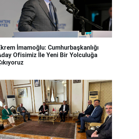
Ekrem İmamoğlu: Cumhurbaşkanlığı
day Ofisimiz İle Yeni Bir Yolculuğa
Çıkıyoruz