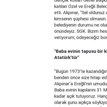
Gençlik Kolları Genel Başka
katılan Özel ve Ereğli Bel
etti. Akpınar, "Sel oldunuz
kimsenin şüphesi olmasın.
belediyenin durumu ne olu
önündeyiz. SGK. Bizim hes
veriyorum; ödeyeceğiz borç
"Baba evinin tapusu bir k
Atatürk'tür"
"Bugün 1973'te kazandığım
benden önce size hitap ed
Akpınar'a Ereğli'nin umud
Baba evinin kapılarını 31 M
kadar açık tutuyoruz. Hang
olarak şunu açıkça söylüy