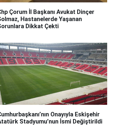
Chp Çorum İl Başkanı Avukat Dinçer
Solmaz, Hastanelerde Yaşanan
Sorunlara Dikkat Çekti
Cumhurbaşkanı’nın Onayıyla Eskişehir
Atatürk Stadyumu’nun İsmi Değiştirildi