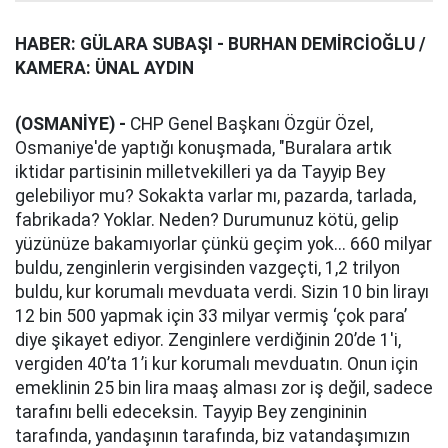
HABER: GÜLARA SUBAŞI - BURHAN DEMİRCİOĞLU /
KAMERA: ÜNAL AYDIN
(OSMANİYE) -
CHP Genel Başkanı Özgür Özel,
Osmaniye'de yaptığı konuşmada, "Buralara artık
iktidar partisinin milletvekilleri ya da Tayyip Bey
gelebiliyor mu? Sokakta varlar mı, pazarda, tarlada,
fabrikada? Yoklar. Neden? Durumunuz kötü, gelip
yüzünüze bakamıyorlar çünkü geçim yok... 660 milyar
buldu, zenginlerin vergisinden vazgeçti, 1,2 trilyon
buldu, kur korumalı mevduata verdi. Sizin 10 bin lirayı
12 bin 500 yapmak için 33 milyar vermiş ‘çok para’
diye şikayet ediyor. Zenginlere verdiğinin 20’de 1'i,
vergiden 40’ta 1’i kur korumalı mevduatın. Onun için
emeklinin 25 bin lira maaş alması zor iş değil, sadece
tarafını belli edeceksin. Tayyip Bey zengininin
tarafında, yandaşının tarafında, biz vatandaşımızın