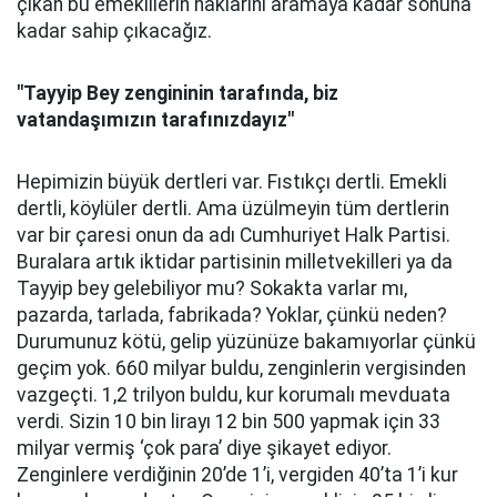
çıkan bu emeklilerin haklarını aramaya kadar sonuna
kadar sahip çıkacağız.
"Tayyip Bey zengininin tarafında, biz
vatandaşımızın tarafınızdayız"
Hepimizin büyük dertleri var. Fıstıkçı dertli. Emekli
dertli, köylüler dertli. Ama üzülmeyin tüm dertlerin
var bir çaresi onun da adı Cumhuriyet Halk Partisi.
Buralara artık iktidar partisinin milletvekilleri ya da
Tayyip bey gelebiliyor mu? Sokakta varlar mı,
pazarda, tarlada, fabrikada? Yoklar, çünkü neden?
Durumunuz kötü, gelip yüzünüze bakamıyorlar çünkü
geçim yok. 660 milyar buldu, zenginlerin vergisinden
vazgeçti. 1,2 trilyon buldu, kur korumalı mevduata
verdi. Sizin 10 bin lirayı 12 bin 500 yapmak için 33
milyar vermiş ‘çok para’ diye şikayet ediyor.
Zenginlere verdiğinin 20’de 1’i, vergiden 40’ta 1’i kur