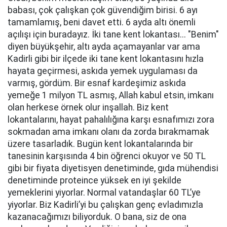
babası, çok çalışkan çok güvendiğim birisi. 6 ayı
tamamlamış, beni davet etti. 6 ayda altı önemli
açılışı için buradayız. İki tane kent lokantası... "Benim"
diyen büyükşehir, altı ayda açamayanlar var ama
Kadirli gibi bir ilçede iki tane kent lokantasını hızla
hayata geçirmesi, askıda yemek uygulaması da
varmış, gördüm. Bir esnaf kardeşimiz askıda
yemeğe 1 milyon TL asmış, Allah kabul etsin, imkanı
olan herkese örnek olur inşallah. Biz kent
lokantalarını, hayat pahalılığına karşı esnafımızı zora
sokmadan ama imkanı olanı da zorda bırakmamak
üzere tasarladık. Bugün kent lokantalarında bir
tanesinin karşısında 4 bin öğrenci okuyor ve 50 TL
gibi bir fiyata diyetisyen denetiminde, gıda mühendisi
denetiminde proteince yüksek en iyi şekilde
yemeklerini yiyorlar. Normal vatandaşlar 60 TL’ye
yiyorlar. Biz Kadirli’yi bu çalışkan genç evladımızla
kazanacağımızı biliyorduk. O bana, siz de ona