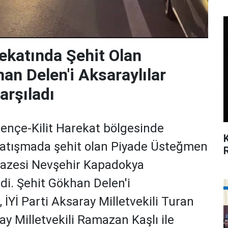
ekatında Şehit Olan
n Delen'i Aksaraylılar
arşıladı
Pençe-Kilit Harekat bölgesinde
n çatışmada şehit olan Piyade Üsteğmen
nazesi Nevşehir Kapadokya
ldi. Şehit Gökhan Delen'i
 İYİ Parti Aksaray Milletvekili Turan
y Milletvekili Ramazan Kaşlı ile