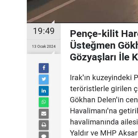
19:49
Pençe-kilit Har
Üsteğmen Gökha
13 Ocak 2024
Gözyaşları İle K
Irak'ın kuzeyindeki 
teröristlerle girile
Gökhan Delen'in ce
Havalimanı'na getiri
havalimanında ailesi,
Yaldır ve MHP Aksara