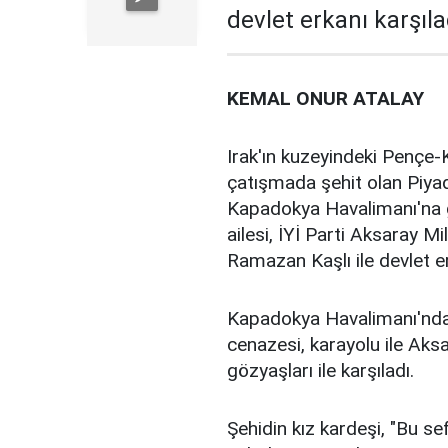
devlet erkanı karşıla
KEMAL ONUR ATALAY
Irak'ın kuzeyindeki Pençe-K
çatışmada şehit olan Piy
Kapadokya Havalimanı'na ge
ailesi, İYİ Parti Aksaray M
Ramazan Kaşlı ile devlet er
Kapadokya Havalimanı'nda 
cenazesi, karayolu ile Aksar
gözyaşları ile karşıladı.
Şehidin kız kardeşi, "Bu s