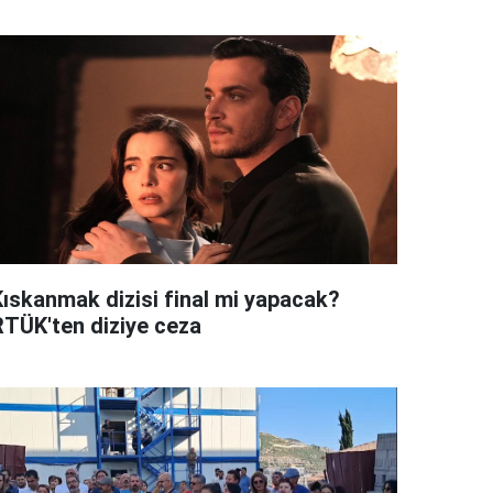
Kıskanmak dizisi final mi yapacak?
RTÜK'ten diziye ceza