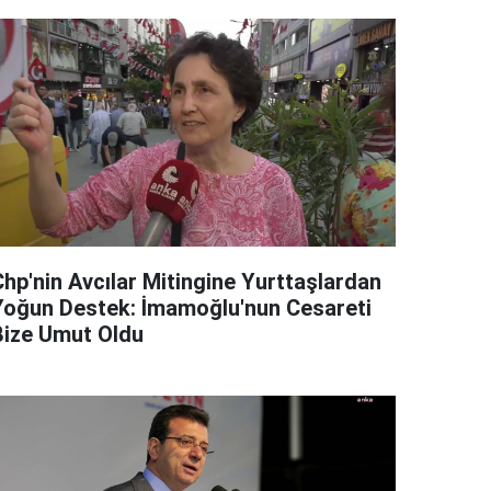
Chp'nin Avcılar Mitingine Yurttaşlardan
Yoğun Destek: İmamoğlu'nun Cesareti
Bize Umut Oldu