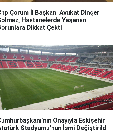
Chp Çorum İl Başkanı Avukat Dinçer
Solmaz, Hastanelerde Yaşanan
Sorunlara Dikkat Çekti
Cumhurbaşkanı’nın Onayıyla Eskişehir
Atatürk Stadyumu’nun İsmi Değiştirildi