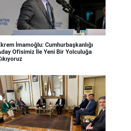
Ekrem İmamoğlu: Cumhurbaşkanlığı
day Ofisimiz İle Yeni Bir Yolculuğa
Çıkıyoruz