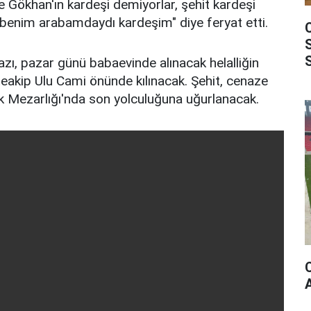
e Gökhan'ın kardeşi demiyorlar, şehit kardeşi
 benim arabamdaydı kardeşim" diye feryat etti.
zı, pazar günü babaevinde alınacak helalliğin
eakip Ulu Cami önünde kılınacak. Şehit, cenaze
k Mezarlığı'nda son yolculuğuna uğurlanacak.