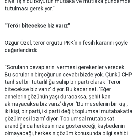
diye. İşin bu boyutun mutlaka ve mutlaka gündemde
tutulması gerekiyor.''
"Terör bitecekse biz varız''
Özgür Özel, terör örgütü PKK’nın fesih kararını şöyle
değerlendirdi:
''Soruların cevaplarını vermesi gerekenler verecek.
Bu soruların birçoğunun cevabı bizde yok. Çünkü CHP
tarihsel bir tutarlılığa sahip bir parti olarak ‘Terör
bitecekse biz varız’ diyor. Bu kadar net. ‘Eğer
annelerin gözünün yaşı duracaksa, şehit kanı
akmayacaksa biz varız’ diyor. ‘Bu meselenin bir kişi,
iki kişi, bir parti, iki parti değil; toplumsal mutabakatla
çözülmesi lazım’ diyor. Toplumsal mutabakat
arandığında herkesin rıza göstereceği, kaybedenin
olmayacağı, herkesin çözüm konusunda bilgi sahibi