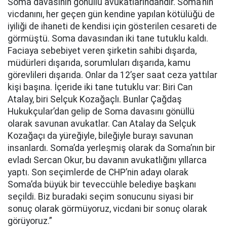
Soma davasının gönüllü avukatlarındandır. Soma’nın
vicdanını, her geçen gün kendine yapılan kötülüğü de
iyiliği de ihaneti de kendisi için gösterilen cesareti de
görmüştü. Soma davasından iki tane tutuklu kaldı.
Faciaya sebebiyet veren şirketin sahibi dışarda,
müdürleri dışarıda, sorumluları dışarıda, kamu
görevlileri dışarıda. Onlar da 12’şer saat ceza yattılar
kişi başına. İçeride iki tane tutuklu var: Biri Can
Atalay, biri Selçuk Kozağaçlı. Bunlar Çağdaş
Hukukçular’dan gelip de Soma davasını gönüllü
olarak savunan avukatlar. Can Atalay da Selçuk
Kozağaçı da yüreğiyle, bileğiyle burayı savunan
insanlardı. Soma’da yerleşmiş olarak da Soma’nın bir
evladı Sercan Okur, bu davanın avukatlığını yıllarca
yaptı. Son seçimlerde de CHP’nin adayı olarak
Soma’da büyük bir teveccühle belediye başkanı
seçildi. Biz buradaki seçim sonucunu siyasi bir
sonuç olarak görmüyoruz, vicdani bir sonuç olarak
görüyoruz.”