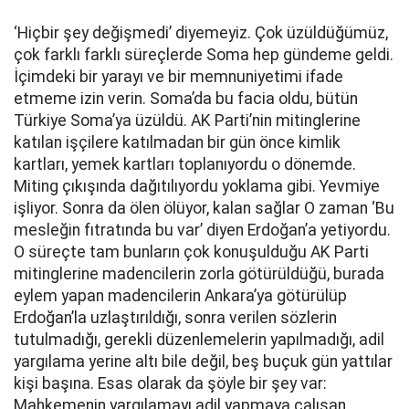
‘Hiçbir şey değişmedi’ diyemeyiz. Çok üzüldüğümüz,
çok farklı farklı süreçlerde Soma hep gündeme geldi.
İçimdeki bir yarayı ve bir memnuniyetimi ifade
etmeme izin verin. Soma’da bu facia oldu, bütün
Türkiye Soma’ya üzüldü. AK Parti’nin mitinglerine
katılan işçilere katılmadan bir gün önce kimlik
kartları, yemek kartları toplanıyordu o dönemde.
Miting çıkışında dağıtılıyordu yoklama gibi. Yevmiye
işliyor. Sonra da ölen ölüyor, kalan sağlar O zaman ‘Bu
mesleğin fıtratında bu var’ diyen Erdoğan’a yetiyordu.
O süreçte tam bunların çok konuşulduğu AK Parti
mitinglerine madencilerin zorla götürüldüğü, burada
eylem yapan madencilerin Ankara’ya götürülüp
Erdoğan’la uzlaştırıldığı, sonra verilen sözlerin
tutulmadığı, gerekli düzenlemelerin yapılmadığı, adil
yargılama yerine altı bile değil, beş buçuk gün yattılar
kişi başına. Esas olarak da şöyle bir şey var:
Mahkemenin yargılamayı adil yapmaya çalışan