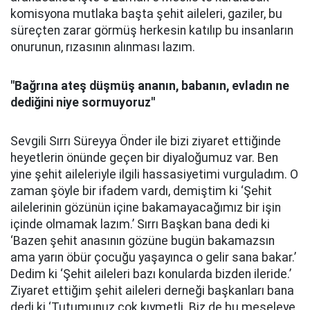
komisyona mutlaka başta şehit aileleri, gaziler, bu
süreçten zarar görmüş herkesin katılıp bu insanların
onurunun, rızasının alınması lazım.
"Bağrına ateş düşmüş ananın, babanın, evladın ne
dediğini niye sormuyoruz''
Sevgili Sırrı Süreyya Önder ile bizi ziyaret ettiğinde
heyetlerin önünde geçen bir diyaloğumuz var. Ben
yine şehit aileleriyle ilgili hassasiyetimi vurguladım. O
zaman şöyle bir ifadem vardı, demiştim ki ‘Şehit
ailelerinin gözünün içine bakamayacağımız bir işin
içinde olmamak lazım.’ Sırrı Başkan bana dedi ki
‘Bazen şehit anasının gözüne bugün bakamazsın
ama yarın öbür çocuğu yaşayınca o gelir sana bakar.’
Dedim ki ‘Şehit aileleri bazı konularda bizden ileride.’
Ziyaret ettiğim şehit aileleri derneği başkanları bana
dedi ki ‘Tutumunuz çok kıymetli. Biz de bu meseleye