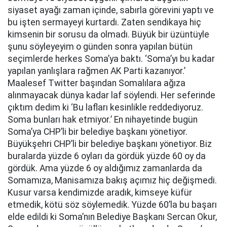
siyaset ayağı zaman içinde, sabırla görevini yaptı ve
bu işten sermayeyi kurtardı. Zaten sendikaya hiç
kimsenin bir sorusu da olmadı. Büyük bir üzüntüyle
şunu söyleyeyim o günden sonra yapılan bütün
seçimlerde herkes Soma’ya baktı. ‘Soma’yı bu kadar
yapılan yanlışlara rağmen AK Parti kazanıyor.’
Maalesef Twitter başından Somalılara ağıza
alınmayacak dünya kadar laf söylendi. Her seferinde
çıktım dedim ki ‘Bu lafları kesinlikle reddediyoruz.
Soma bunları hak etmiyor.’ En nihayetinde bugün
Soma’ya CHP’li bir belediye başkanı yönetiyor.
Büyükşehri CHP’li bir belediye başkanı yönetiyor. Biz
buralarda yüzde 6 oyları da gördük yüzde 60 oy da
gördük. Ama yüzde 6 oy aldığımız zamanlarda da
Somamıza, Manisamıza bakış açımız hiç değişmedi.
Kusur varsa kendimizde aradık, kimseye küfür
etmedik, kötü söz söylemedik. Yüzde 60’la bu başarı
elde edildi ki Soma’nın Belediye Başkanı Sercan Okur,