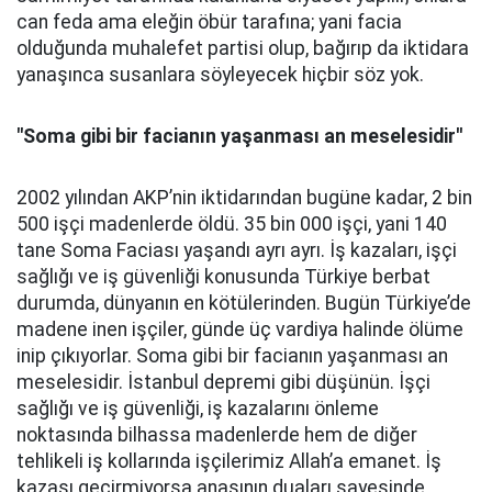
can feda ama eleğin öbür tarafına; yani facia
olduğunda muhalefet partisi olup, bağırıp da iktidara
yanaşınca susanlara söyleyecek hiçbir söz yok.
"Soma gibi bir facianın yaşanması an meselesidir''
2002 yılından AKP’nin iktidarından bugüne kadar, 2 bin
500 işçi madenlerde öldü. 35 bin 000 işçi, yani 140
tane Soma Faciası yaşandı ayrı ayrı. İş kazaları, işçi
sağlığı ve iş güvenliği konusunda Türkiye berbat
durumda, dünyanın en kötülerinden. Bugün Türkiye’de
madene inen işçiler, günde üç vardiya halinde ölüme
inip çıkıyorlar. Soma gibi bir facianın yaşanması an
meselesidir. İstanbul depremi gibi düşünün. İşçi
sağlığı ve iş güvenliği, iş kazalarını önleme
noktasında bilhassa madenlerde hem de diğer
tehlikeli iş kollarında işçilerimiz Allah’a emanet. İş
kazası geçirmiyorsa anasının duaları sayesinde