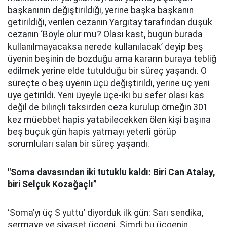
başkanının değiştirildiği, yerine başka başkanın
getirildiği, verilen cezanın Yargıtay tarafından düşük
cezanın ‘Böyle olur mu? Olası kast, bugün burada
kullanılmayacaksa nerede kullanılacak’ deyip beş
üyenin beşinin de bozduğu ama kararın buraya tebliğ
edilmek yerine elde tutulduğu bir süreç yaşandı. O
süreçte o beş üyenin üçü değiştirildi, yerine üç yeni
üye getirildi. Yeni üyeyle üçe-iki bu sefer olası kas
değil de bilinçli taksirden ceza kurulup örneğin 301
kez müebbet hapis yatabilecekken ölen kişi başına
beş buçuk gün hapis yatmayı yeterli görüp
sorumluları salan bir süreç yaşandı.
"Soma davasından iki tutuklu kaldı: Biri Can Atalay,
biri Selçuk Kozağaçlı”
‘Soma’yı üç S yuttu’ diyorduk ilk gün: Sarı sendika,
sermaye ve siyaset üçgeni. Şimdi bu üçgenin