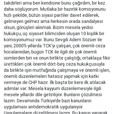
takdirleri ama ben kendisine bunu çağırdım, bir kez
daha söylüyorum. Mutlaka bir hazırlık komisyonunu
hızlı şekilde, bütün siyasi partiler davet edilerek,
gelmeyen gelmez ama herkesin orada sandalyesi
olsun, görüşleri alınmalı. Bizim mesela yedisi
hukukçu, üç siyaset bilimciden oluşan 10 kişilik bir
komisyonumuz var. Bunu Sevgili Adem Sözüer ile
yani, 2000’li yıllarda TCK’yı çalışan, çok önemli ceza
hocalarından, bugün TCK ile ilgili de çok önemli
isimlerden biri ve onun birlikte çalıştığı, ortaklaşa fikir
ürettikleri çok önemli dört-beş ceza hukukçusuyla
da birlikte işin mutfağında çalışmaya ve önemli işleri,
önemli düzenlemeleri hatasız yapmak için katkı
vermeye de CHP hazır. İlk başta bir kere ilk atılacak
adımlar var: Mesela kayyum düzenlemesiyle ilgili
mesele yıllardır dile getiriliyor. Bunların çözülmesi
lazım. Devamında Türkiye’de bazı kanunların
uygulaması antidemokratik uygulanıyor.
Uygulamaların düzeltilmesi lazım. Bu kanun yaparak