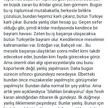
en büyük zararı bu iktidar görür, ben görmem. Bugün
bu iş toplumsal mutabakatla, herkesle birlikte
çözülsün, bundan hepimiz karlı çıkarız, bütün Türkiye
karlı çıkar. Burada yanlış olan hesap şu: Geçen sefer
olduğu gibi, şimdi iktidar medyasında kendince bir
bayram havası. Zaten bu iş başarıya ulaşacaksa
bütün Türkiye’de bayram olur. Kendilerince meselenin
kahramanları var. Erdoğan var, Bahçeli var... Bu
mesele başarıya ulaştıktan sonra millet kimi takdir
edecekse eder, bundan kim fayda görecekse görür.
Ama önemli olan algı operasyonlarıyla onu bunu
köpürterek değil, yanlış yapılmasın. Daha bugün
sürecin sıfırıncı günündeyiz neredeyse. Elbetteki
bundan önce müzakereler yapılmıştır, görüşmeler
yapılmıştır. Bundan daha normal bir şey yoktur. Ama
artık yeni açıklandıysa ‘Silahları bırakıyoruz’ diye fesih
kararı alındığından itibaren ilk gündeyiz. İlk düğmeyi
yanlış iliklemenin peşindeyiz. Bunlar yanlış. Bunun için