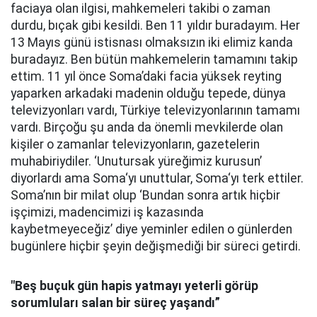
faciaya olan ilgisi, mahkemeleri takibi o zaman
durdu, bıçak gibi kesildi. Ben 11 yıldır buradayım. Her
13 Mayıs günü istisnası olmaksızın iki elimiz kanda
buradayız. Ben bütün mahkemelerin tamamını takip
ettim. 11 yıl önce Soma’daki facia yüksek reyting
yaparken arkadaki madenin olduğu tepede, dünya
televizyonları vardı, Türkiye televizyonlarının tamamı
vardı. Birçoğu şu anda da önemli mevkilerde olan
kişiler o zamanlar televizyonların, gazetelerin
muhabiriydiler. ‘Unutursak yüreğimiz kurusun’
diyorlardı ama Soma‘yı unuttular, Soma‘yı terk ettiler.
Soma’nın bir milat olup ‘Bundan sonra artık hiçbir
işçimizi, madencimizi iş kazasında
kaybetmeyeceğiz’ diye yeminler edilen o günlerden
bugünlere hiçbir şeyin değişmediği bir süreci getirdi.
"Beş buçuk gün hapis yatmayı yeterli görüp
sorumluları salan bir süreç yaşandı”