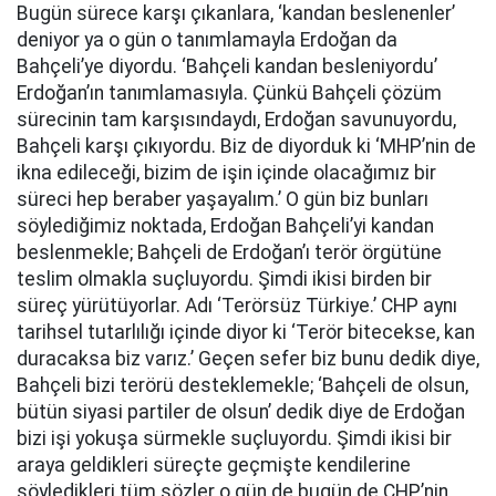
Bugün sürece karşı çıkanlara, ‘kandan beslenenler’
deniyor ya o gün o tanımlamayla Erdoğan da
Bahçeli’ye diyordu. ‘Bahçeli kandan besleniyordu’
Erdoğan’ın tanımlamasıyla. Çünkü Bahçeli çözüm
sürecinin tam karşısındaydı, Erdoğan savunuyordu,
Bahçeli karşı çıkıyordu. Biz de diyorduk ki ‘MHP’nin de
ikna edileceği, bizim de işin içinde olacağımız bir
süreci hep beraber yaşayalım.’ O gün biz bunları
söylediğimiz noktada, Erdoğan Bahçeli’yi kandan
beslenmekle; Bahçeli de Erdoğan’ı terör örgütüne
teslim olmakla suçluyordu. Şimdi ikisi birden bir
süreç yürütüyorlar. Adı ‘Terörsüz Türkiye.’ CHP aynı
tarihsel tutarlılığı içinde diyor ki ‘Terör bitecekse, kan
duracaksa biz varız.’ Geçen sefer biz bunu dedik diye,
Bahçeli bizi terörü desteklemekle; ‘Bahçeli de olsun,
bütün siyasi partiler de olsun’ dedik diye de Erdoğan
bizi işi yokuşa sürmekle suçluyordu. Şimdi ikisi bir
araya geldikleri süreçte geçmişte kendilerine
söyledikleri tüm sözler o gün de bugün de CHP’nin