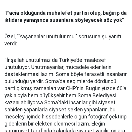
"Facia olduğunda muhalefet partisi olup, bağırıp da
iktidara yanaşınca susanlara söyleyecek söz yok''
Özel, "'Yaşananlar unutulur mu'" sorusuna şu yanıtı
verdi:
''İnşallah unutulmaz da Türkiye’de maalesef
unutuluyor. Unutmayanlar, mücadele edenlerin
desteklenmesi lazım. Soma böyle ferasetli insanların
bulunduğu yerdir. Soma‘da seçimlerde dördüncü
parti çıkmış zamanları var CHP’nin. Bugün yüzde 60’a
yakın oyla hem büyükşehir hem Soma Belediyesi
kazanılabiliyorsa Soma’daki insanlar gibi siyaset
sahiden yapanlarla siyaset şeklen yapanların, bu
meseleyi içinde hissedenlerle o gün fotoğraf çektirip
gidenlerin bir elekten elenmesi lazım. Eleğin
samimiyet tarafında kalanlarla siyaset yapılır, onlara