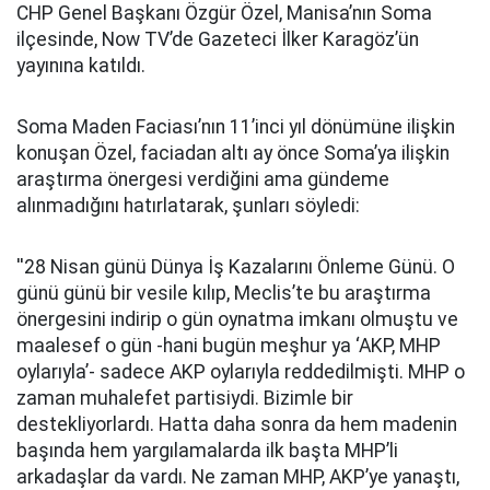
CHP Genel Başkanı Özgür Özel, Manisa’nın Soma
ilçesinde, Now TV’de Gazeteci İlker Karagöz’ün
yayınına katıldı.
Soma Maden Faciası’nın 11’inci yıl dönümüne ilişkin
konuşan Özel, faciadan altı ay önce Soma’ya ilişkin
araştırma önergesi verdiğini ama gündeme
alınmadığını hatırlatarak, şunları söyledi:
''28 Nisan günü Dünya İş Kazalarını Önleme Günü. O
günü günü bir vesile kılıp, Meclis’te bu araştırma
önergesini indirip o gün oynatma imkanı olmuştu ve
maalesef o gün -hani bugün meşhur ya ‘AKP, MHP
oylarıyla’- sadece AKP oylarıyla reddedilmişti. MHP o
zaman muhalefet partisiydi. Bizimle bir
destekliyorlardı. Hatta daha sonra da hem madenin
başında hem yargılamalarda ilk başta MHP’li
arkadaşlar da vardı. Ne zaman MHP, AKP’ye yanaştı,