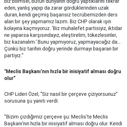
biz bilimsel, bütün dünyanın doğru yaptıklarını tekrar
eden, yanlış yapıp da zarar gördüklerinden uzak
duran, kendi geçmiş başarısız tecrübemizden ders
alan bir şey yapmamız lazım. Biz CHP olarak işin
kolayına kaçmıyoruz. ‘Biz muhalefet partisiyiz, iktidar
ne yaparsa karşısındayız, eleştirelim, tökezlesinler,
biz kazanalım.’ Bunu yapmıyoruz, yapmayacağız da...
Çünkü biz tarihin doğru yerinde durmayı başaran bir
partiyiz.''
"Meclis Başkanı’nın hızla bir inisiyatif alması doğru
olur”
CHP Lideri Özel, “Siz nasıl bir çerçeve çiziyorsunuz”
sorusuna şu yanıtı verdi:
''Bizim çizdiğimiz çerçeve şu: Meclis’te Meclis
Başkanı’nın hızla bir inisiyatif alması doğru olur. Kendi