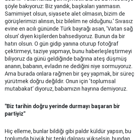
şöyle bakıyoruz: Biz yandık, başkaları yanmasın.
Samimiyet olsun, siyasete alet olmasın, bizim de
görüşlerimizi alınsın, biz bilelim ne olduğunu.’ Sıvasız
evine en acılı gününde Türk bayrağı asan, ‘Vatan sağ
olsun’ diyen kişilerden bahsediyoruz. Bunun da bir
hatırı olsun. O gün gidip yanına oturup fotoğraf
çektirmeyi, taziye yapmayı, bunu haberleşleştirmeyi
biliyoruz da günü geldiğinde bağrına ateş düşmüş
ananın, babanın, evladın ne dediğini niye sormuyoruz.
Ama burada onlara rağmen bir şey yapmak, bir süreç
yürütmek doğru değildir. Onun için ‘toplumsal
mutabakat’ diyoruz, babamızın hayrına demiyoruz.
''Biz tarihin doğru yerinde durmayı başaran bir
partiyiz''
Hiç elleme, bunlar bildiği gibi paldır küldür yapsın, bu
toplumda büyük bir tepki dalgası yükselsin, bundan