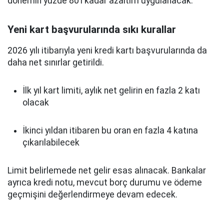
dönemin yüzde 80’i kadar azaltım uygulanacak.
Yeni kart başvurularında sıkı kurallar
2026 yılı itibarıyla yeni kredi kartı başvurularında da
daha net sınırlar getirildi.
İlk yıl kart limiti, aylık net gelirin en fazla 2 katı
olacak
İkinci yıldan itibaren bu oran en fazla 4 katına
çıkarılabilecek
Limit belirlemede net gelir esas alınacak. Bankalar
ayrıca kredi notu, mevcut borç durumu ve ödeme
geçmişini değerlendirmeye devam edecek.