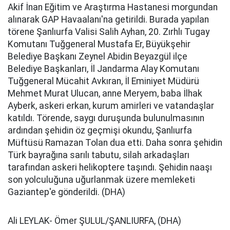
Akif İnan Eğitim ve Araştırma Hastanesi morgundan
alınarak GAP Havaalanı'na getirildi. Burada yapılan
törene Şanlıurfa Valisi Salih Ayhan, 20. Zırhlı Tugay
Komutanı Tuğgeneral Mustafa Er, Büyükşehir
Belediye Başkanı Zeynel Abidin Beyazgül ilçe
Belediye Başkanları, İl Jandarma Alay Komutanı
Tuğgeneral Mücahit Avkıran, İl Eminiyet Müdürü
Mehmet Murat Ulucan, anne Meryem, baba İlhak
Ayberk, askeri erkan, kurum amirleri ve vatandaşlar
katıldı. Törende, saygı duruşunda bulunulmasının
ardından şehidin öz geçmişi okundu, Şanlıurfa
Müftüsü Ramazan Tolan dua etti. Daha sonra şehidin
Türk bayrağına sarılı tabutu, silah arkadaşları
tarafından askeri helikoptere taşındı. Şehidin naaşı
son yolculuğuna uğurlanmak üzere memleketi
Gaziantep'e gönderildi. (DHA)
Ali LEYLAK- Ömer ŞULUL/ŞANLIURFA, (DHA)