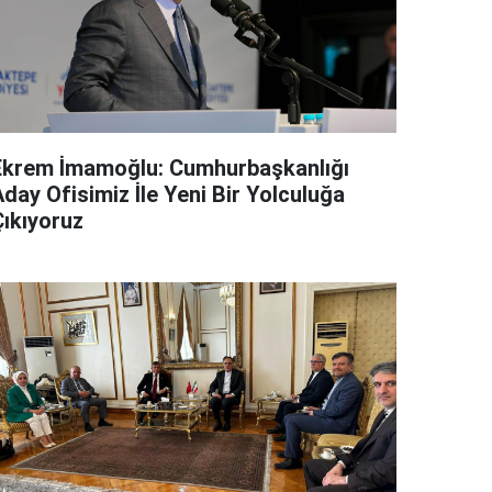
Ekrem İmamoğlu: Cumhurbaşkanlığı
day Ofisimiz İle Yeni Bir Yolculuğa
Çıkıyoruz