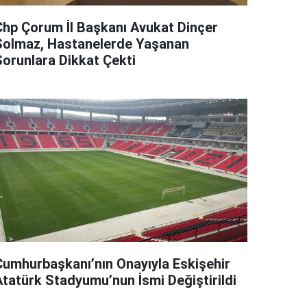
Chp Çorum İl Başkanı Avukat Dinçer
Solmaz, Hastanelerde Yaşanan
Sorunlara Dikkat Çekti
Cumhurbaşkanı’nın Onayıyla Eskişehir
Atatürk Stadyumu’nun İsmi Değiştirildi