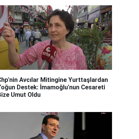
Chp'nin Avcılar Mitingine Yurttaşlardan
Yoğun Destek: İmamoğlu'nun Cesareti
Bize Umut Oldu