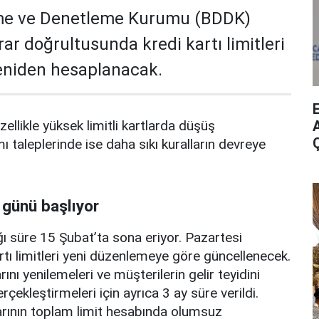
me ve Denetleme Kurumu (BDDK)
rar doğrultusunda kredi kartı limitleri
yeniden hesaplanacak.
A
zellikle yüksek limitli kartlarda düşüş
mı taleplerinde ise daha sıkı kuralların devreye
 günü başlıyor
ı süre 15 Şubat’ta sona eriyor. Pazartesi
rtı limitleri yeni düzenlemeye göre güncellenecek.
ını yenilemeleri ve müşterilerin gelir teyidini
erçekleştirmeleri için ayrıca 3 ay süre verildi.
arının toplam limit hesabında olumsuz