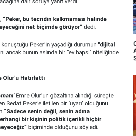
cağına dair soruya yanıt verdi.
n,
“Peker, bu tecridin kalkmaması halinde
yeceğini net biçimde görüyor”
dedi.
ce konuştuğu Peker’in yaşadığı durumun
"dijital
ını ancak bunun aslında bir "ev hapsi" niteliğinde
 Olur'u Hatırlattı
şmanı'
Emre Olur’un gözaltına alındığı süreçte
en Sedat Peker’e iletilen bir ‘uyarı’ olduğunu
ın
“Sadece senin değil, senin adına
angi bir kişinin politik içerikli hiçbir
meyeceğiz”
biçiminde olduğunu söyledi.