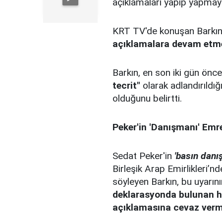
açıklamaları yapıp yapmaya
KRT TV'de konuşan Barkı
açıklamalara devam etme
Barkın, en son iki gün ön
tecrit"
olarak adlandırıldığ
olduğunu belirtti.
Peker'in 'Danışmanı' Emre
Sedat Peker'in
'basın danı
Birleşik Arap Emirlikleri’nd
söyleyen Barkın, bu uyarın
deklarasyonda bulunan herh
açıklamasına cevaz ver