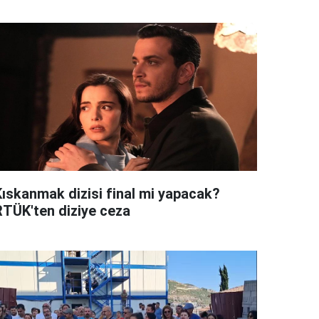
Kıskanmak dizisi final mi yapacak?
RTÜK'ten diziye ceza