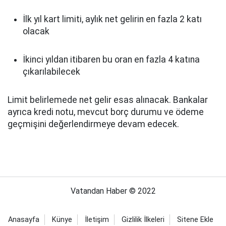
İlk yıl kart limiti, aylık net gelirin en fazla 2 katı
olacak
İkinci yıldan itibaren bu oran en fazla 4 katına
çıkarılabilecek
Limit belirlemede net gelir esas alınacak. Bankalar
ayrıca kredi notu, mevcut borç durumu ve ödeme
geçmişini değerlendirmeye devam edecek.
Vatandan Haber © 2022
Anasayfa
Künye
İletişim
Gizlilik İlkeleri
Sitene Ekle