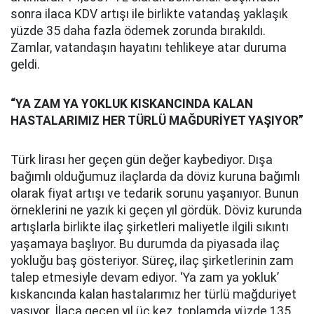
sonra ilaca KDV artışı ile birlikte vatandaş yaklaşık
yüzde 35 daha fazla ödemek zorunda bırakıldı.
Zamlar, vatandaşın hayatını tehlikeye atar duruma
geldi.
“YA ZAM YA YOKLUK KISKANCINDA KALAN
HASTALARIMIZ HER TÜRLÜ MAĞDURİYET YAŞIYOR”
Türk lirası her geçen gün değer kaybediyor. Dışa
bağımlı olduğumuz ilaçlarda da döviz kuruna bağımlı
olarak fiyat artışı ve tedarik sorunu yaşanıyor. Bunun
örneklerini ne yazık ki geçen yıl gördük. Döviz kurunda
artışlarla birlikte ilaç şirketleri maliyetle ilgili sıkıntı
yaşamaya başlıyor. Bu durumda da piyasada ilaç
yokluğu baş gösteriyor. Süreç, ilaç şirketlerinin zam
talep etmesiyle devam ediyor. ‘Ya zam ya yokluk’
kıskancında kalan hastalarımız her türlü mağduriyet
yaşıyor. İlaca gecen yıl üç kez, toplamda yüzde 135