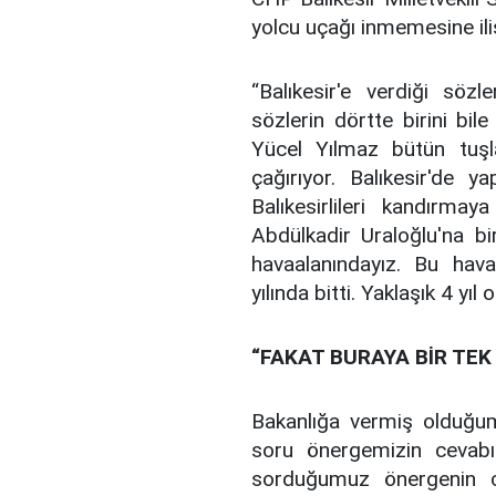
yolcu uçağı inmemesine iliş
“Balıkesir'e verdiği söz
sözlerin dörtte birini bi
Yücel Yılmaz bütün tuş
çağırıyor. Balıkesir'de ya
Balıkesirlileri kandırma
Abdülkadir Uraloğlu'na b
havaalanındayız. Bu hav
yılında bitti. Yaklaşık 4 yı
“FAKAT BURAYA BİR TEK
Bakanlığa vermiş olduğu
soru önergemizin cevabı
sorduğumuz önergenin c