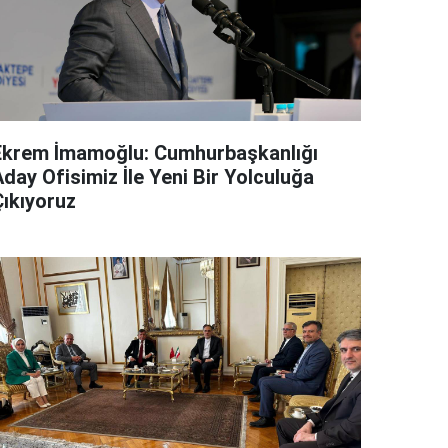
Ekrem İmamoğlu: Cumhurbaşkanlığı
day Ofisimiz İle Yeni Bir Yolculuğa
Çıkıyoruz