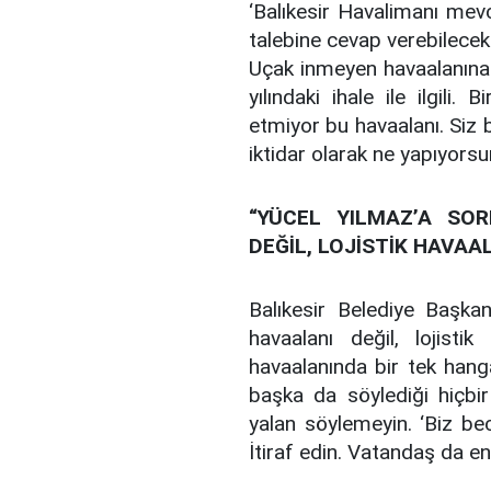
‘Balıkesir Havalimanı mevcu
talebine cevap verebilecek 
Uçak inmeyen havaalanına 
yılındaki ihale ile ilgil
etmiyor bu havaalanı. Siz b
iktidar olarak ne yapıyors
“YÜCEL YILMAZ’A SO
DEĞİL, LOJİSTİK HAVAA
Balıkesir Belediye Başk
havaalanı değil, lojisti
havaalanında bir tek han
başka da söylediği hiçbi
yalan söylemeyin. ‘Biz be
İtiraf edin. Vatandaş da en