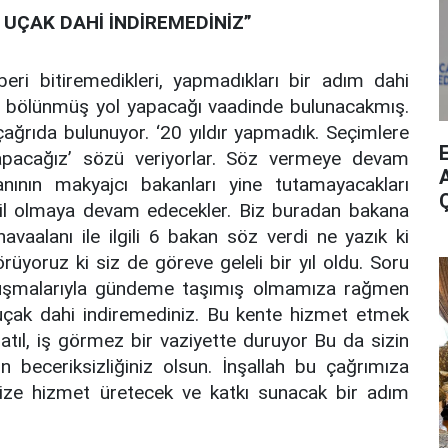
R UÇAK DAHİ İNDİREMEDİNİZ”
eri bitiremedikleri, yapmadıkları bir adım dahi
a bölünmüş yol yapacağı vaadinde bulunacakmış.
ağrıda bulunuyor. ‘20 yıldır yapmadık. Seçimlere
yapacağız’ sözü veriyorlar. Söz vermeye devam
A
anının makyajcı bakanları yine tutamayacakları
ezil olmaya devam edecekler. Biz buradan bakana
avaalanı ile ilgili 6 bakan söz verdi ne yazık ki
rüyoruz ki siz de göreve geleli bir yıl oldu. Soru
onuşmalarıyla gündeme taşımış olmamıza rağmen
r uçak dahi indiremediniz. Bu kente hizmet etmek
 atıl, iş görmez bir vaziyette duruyor Bu da sizin
in beceriksizliğiniz olsun. İnşallah bu çağrımıza
imize hizmet üretecek ve katkı sunacak bir adım