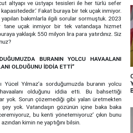
t altyapı ve üstyapı tesisleri ile her türlü sefer
kapasitededir.’ Fakat buraya bir tek uçak inmiyor.
yapılan bakımlarla ilgili sorular sormuştuk. 2023
i. Bir tane uçak inmiyor bir tek vatandaşa hizmet
uraya yaklaşık 550 milyon lira para yatırdınız. Siz
unuz?
RDUĞUMUZDA BURANIN YOLCU HAVAALANI
LANI OLDUĞUNU İDDİA ETTİ”
anı Yücel Yılmaz’a sorduğumuzda buranın yolcu
k havaalanı olduğunu iddia etti. Bu bahsettiği
gar yok. Sorun çözemediği gibi yalan üretmekten
r şey yok. Vatandaşın gözünün içine baka baka
ceremiyoruz, bu kenti yönetemiyoruz’ çıkın bunu
 azından kimin ne yaptığını bilsin.