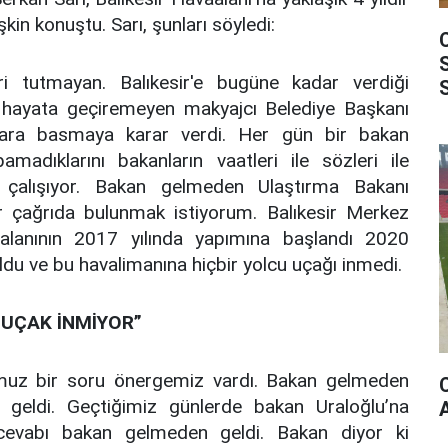
kin konuştu. Sarı, şunları söyledi:
leri tutmayan. Balıkesir'e bugüne kadar verdiği
le hayata geçiremeyen makyajcı Belediye Başkanı
lara basmaya karar verdi. Her gün bir bakan
pamadıklarını bakanların vaatleri ile sözleri ile
ya çalışıyor. Bakan gelmeden Ulaştırma Bakanı
ir çağrıda bulunmak istiyorum. Balıkesir Merkez
aalanının 2017 yılında yapımına başlandı 2020
l oldu ve bu havalimanına hiçbir yolcu uçağı inmedi.
 UÇAK İNMİYOR”
muz bir soru önergemiz vardı. Bakan gelmeden
 geldi. Geçtiğimiz günlerde bakan Uraloğlu’na
evabı bakan gelmeden geldi. Bakan diyor ki