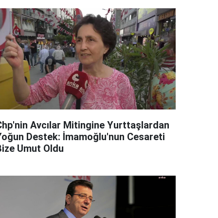
Chp'nin Avcılar Mitingine Yurttaşlardan
Yoğun Destek: İmamoğlu'nun Cesareti
Bize Umut Oldu