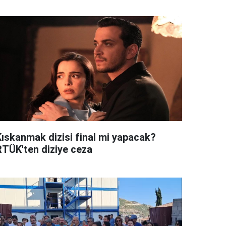
Kıskanmak dizisi final mi yapacak?
RTÜK'ten diziye ceza