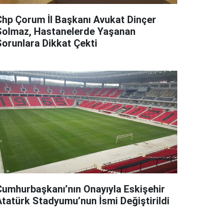
Chp Çorum İl Başkanı Avukat Dinçer
Solmaz, Hastanelerde Yaşanan
Sorunlara Dikkat Çekti
Cumhurbaşkanı’nın Onayıyla Eskişehir
Atatürk Stadyumu’nun İsmi Değiştirildi