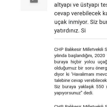
altyapı ve üstyapı tes
cevap verebilecek ka
uçak inmiyor. Siz bu
yatırdınız. Si
CHP Balıkesir Milletvekili 
yılında başlandığını, 2020 
buraya hiçbir yolcu uçağı
olduğumuz bir soru önerg
diyor ki ‘Havalimanı mevcu
talebine cevap verebilecek 
Siz buraya yaklaşık 550 m
yapıyorsunuz” dedi.
CHP Balıkesir Milletvekili S