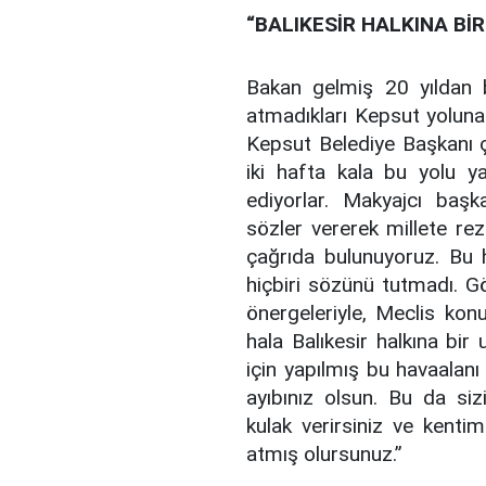
“BALIKESİR HALKINA Bİ
Bakan gelmiş 20 yıldan b
atmadıkları Kepsut yolun
Kepsut Belediye Başkanı ç
iki hafta kala bu yolu 
ediyorlar. Makyajcı başk
sözler vererek millete r
çağrıda bulunuyoruz. Bu h
hiçbiri sözünü tutmadı. Gö
önergeleriyle, Meclis k
hala Balıkesir halkına bi
için yapılmış bu havaalanı
ayıbınız olsun. Bu da siz
kulak verirsiniz ve kent
atmış olursunuz.”