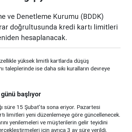
me ve Denetleme Kurumu (BDDK)
rar doğrultusunda kredi kartı limitleri
yeniden hesaplanacak.
zellikle yüksek limitli kartlarda düşüş
mı taleplerinde ise daha sıkı kuralların devreye
 günü başlıyor
ı süre 15 Şubat’ta sona eriyor. Pazartesi
rtı limitleri yeni düzenlemeye göre güncellenecek.
ını yenilemeleri ve müşterilerin gelir teyidini
erçekleştirmeleri için ayrıca 3 ay süre verildi.