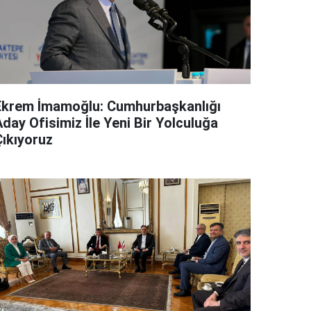
Ekrem İmamoğlu: Cumhurbaşkanlığı
day Ofisimiz İle Yeni Bir Yolculuğa
Çıkıyoruz