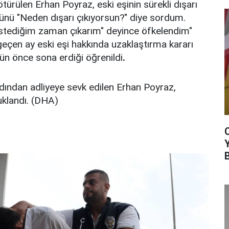
türülen Erhan Poyraz, eski eşinin sürekli dışarı
 günü "Neden dışarı çıkıyorsun?" diye sordum.
istediğim zaman çıkarım" deyince öfkelendim"
 geçen ay eski eşi hakkında uzaklaştırma kararı
gün önce sona erdiği öğrenildi
.
rdından adliyeye sevk edilen Erhan Poyraz,
uklandı. (DHA)