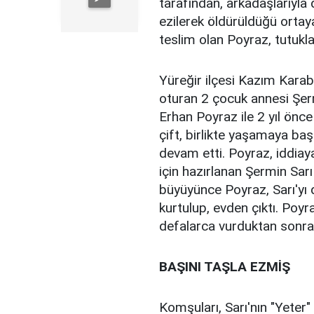
tarafından, arkadaşlarıyla 
ezilerek öldürüldüğü ortaya
teslim olan Poyraz, tutukl
Yüreğir ilçesi Kazım Karab
oturan 2 çocuk annesi Şermi
Erhan Poyraz ile 2 yıl önc
çift, birlikte yaşamaya baş
devam etti. Poyraz, iddiay
için hazırlanan Şermin Sar
büyüyünce Poyraz, Sarı'yı 
kurtulup, evden çıktı. Poyr
defalarca vurduktan sonra
BAŞINI TAŞLA EZMİŞ
Komşuları, Sarı'nın "Yeter" 