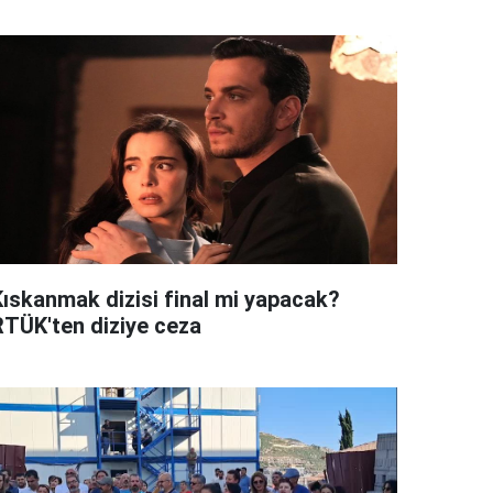
Kıskanmak dizisi final mi yapacak?
RTÜK'ten diziye ceza