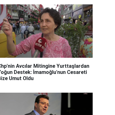
Chp'nin Avcılar Mitingine Yurttaşlardan
Yoğun Destek: İmamoğlu'nun Cesareti
Bize Umut Oldu