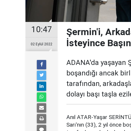
10:47
Şermin'i, Arkad
İsteyince Başı
02 Eylül 2022
ADANA'da yaşayan Şer
boşandığı ancak birl
tarafından, arkadaşl
dolayı başı taşla ezi
Anıl ATAR-Yaşar SERİNT
Sarı'nın (33), 2 yıl önce b