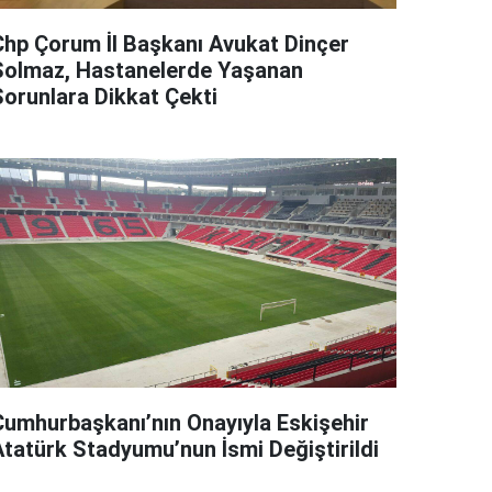
Chp Çorum İl Başkanı Avukat Dinçer
Solmaz, Hastanelerde Yaşanan
Sorunlara Dikkat Çekti
Cumhurbaşkanı’nın Onayıyla Eskişehir
Atatürk Stadyumu’nun İsmi Değiştirildi