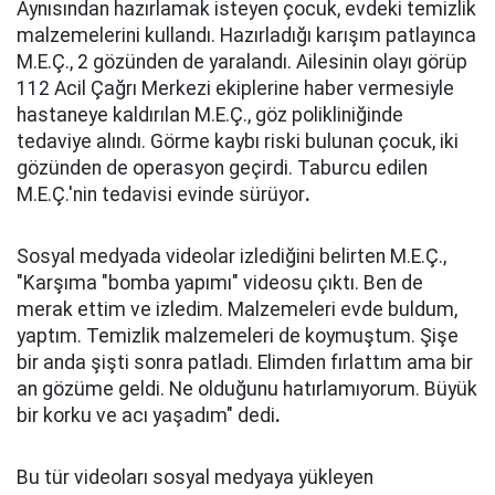
Aynısından hazırlamak isteyen çocuk, evdeki temizlik
malzemelerini kullandı. Hazırladığı karışım patlayınca
M.E.Ç., 2 gözünden de yaralandı. Ailesinin olayı görüp
112 Acil Çağrı Merkezi ekiplerine haber vermesiyle
hastaneye kaldırılan M.E.Ç., göz polikliniğinde
tedaviye alındı. Görme kaybı riski bulunan çocuk, iki
gözünden de operasyon geçirdi. Taburcu edilen
M.E.Ç.'nin tedavisi evinde sürüyor
.
Sosyal medyada videolar izlediğini belirten M.E.Ç.,
"Karşıma "bomba yapımı" videosu çıktı. Ben de
merak ettim ve izledim. Malzemeleri evde buldum,
yaptım. Temizlik malzemeleri de koymuştum. Şişe
bir anda şişti sonra patladı. Elimden fırlattım ama bir
an gözüme geldi. Ne olduğunu hatırlamıyorum. Büyük
bir korku ve acı yaşadım" dedi
.
Bu tür videoları sosyal medyaya yükleyen