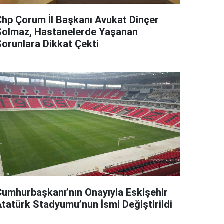
Chp Çorum İl Başkanı Avukat Dinçer
Solmaz, Hastanelerde Yaşanan
Sorunlara Dikkat Çekti
Cumhurbaşkanı’nın Onayıyla Eskişehir
Atatürk Stadyumu’nun İsmi Değiştirildi