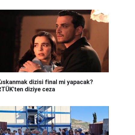
Kıskanmak dizisi final mi yapacak?
RTÜK'ten diziye ceza