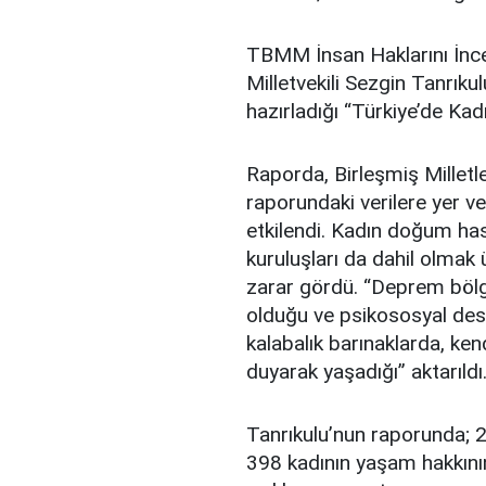
TBMM İnsan Haklarını İnc
Milletvekili Sezgin Tanrık
hazırladığı “Türkiye’de Kadı
Raporda, Birleşmiş Millet
raporundaki verilere yer v
etkilendi. Kadın doğum has
kuruluşları da dahil olmak 
zarar gördü. “Deprem bölg
olduğu ve psikososyal deste
kalabalık barınaklarda, ken
duyarak yaşadığı” aktarıldı
Tanrıkulu’nun raporunda; 2
398 kadının yaşam hakkının i