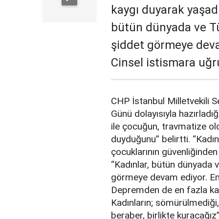
kaygı duyarak yaşadığ
bütün dünyada ve Tü
şiddet görmeye deva
Cinsel istismara uğ
CHP İstanbul Milletvekili 
Günü dolayısıyla hazırlad
ile çocuğun, travmatize o
duyduğunu” belirtti. “Kadınl
çocuklarının güvenliğinden 
“Kadınlar, bütün dünyada v
görmeye devam ediyor. Eme
Depremden de en fazla kadı
Kadınların; sömürülmediği,
beraber, birlikte kuracağız”