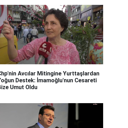
Chp'nin Avcılar Mitingine Yurttaşlardan
Yoğun Destek: İmamoğlu'nun Cesareti
Bize Umut Oldu