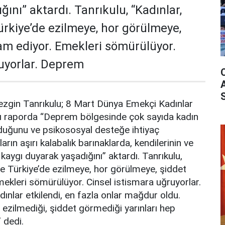
ını” aktardı. Tanrıkulu, “Kadınlar,
rkiye’de ezilmeye, hor görülmeye,
m ediyor. Emekleri sömürülüyor.
ruyorlar. Deprem
Sezgin Tanrıkulu; 8 Mart Dünya Emekçi Kadınlar
ığı raporda “Deprem bölgesinde çok sayıda kadın
lduğunu ve psikososyal desteğe ihtiyaç
arın aşırı kalabalık barınaklarda, kendilerinin ve
kaygı duyarak yaşadığını” aktardı. Tanrıkulu,
e Türkiye’de ezilmeye, hor görülmeye, şiddet
kleri sömürülüyor. Cinsel istismara uğruyorlar.
nlar etkilendi, en fazla onlar mağdur oldu.
 ezilmediği, şiddet görmediği yarınları hep
 dedi.