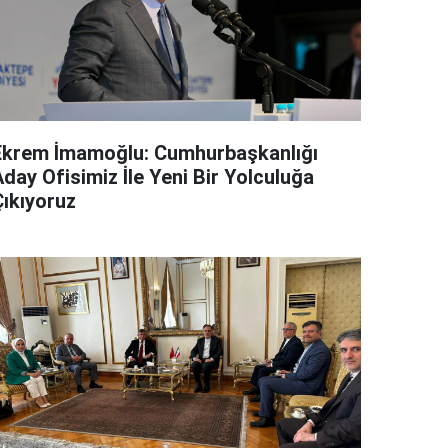
Ekrem İmamoğlu: Cumhurbaşkanlığı
day Ofisimiz İle Yeni Bir Yolculuğa
Çıkıyoruz