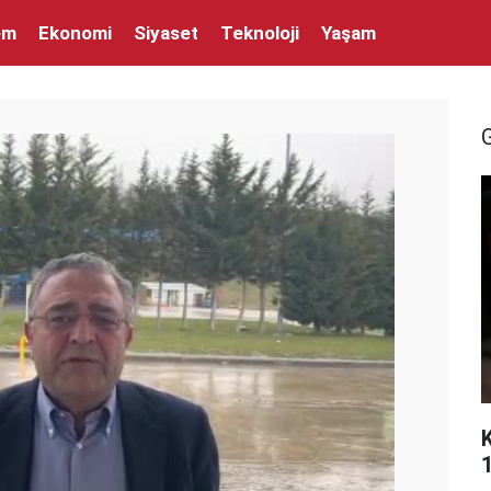
em
Ekonomi
Siyaset
Teknoloji
Yaşam