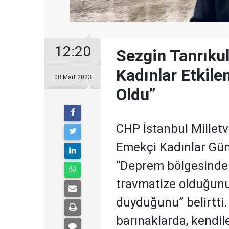
12:20
Sezgin Tanrıku
Kadınlar Etkile
08 Mart 2023
Oldu”
CHP İstanbul Milletv
Emekçi Kadınlar Günü
“Deprem bölgesinde 
travmatize olduğunu
duyduğunu” belirtti. 
barınaklarda, kendil