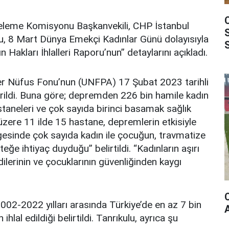
eleme Komisyonu Başkanvekili, CHP İstanbul
ulu, 8 Mart Dünya Emekçi Kadınlar Günü dolayısıyla
n Hakları İhlalleri Raporu’nun” detaylarını açıkladı.
ler Nüfus Fonu’nun (UNFPA) 17 Şubat 2023 tarihli
erildi. Buna göre; depremden 226 bin hamile kadın
taneleri ve çok sayıda birinci basamak sağlık
üzere 11 ilde 15 hastane, depremlerin etkisiyle
esinde çok sayıda kadın ile çocuğun, travmatize
ğe ihtiyaç duyduğu” belirtildi. “Kadınların aşırı
dilerinin ve çocuklarının güvenliğinden kaygı
.
002-2022 yılları arasında Türkiye’de en az 7 bin
hlal edildiği belirtildi. Tanrıkulu, ayrıca şu