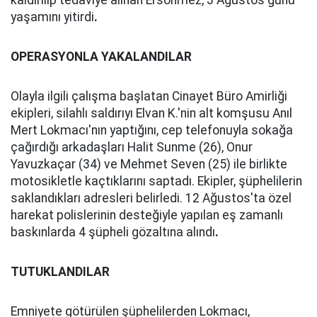
kaldırılıp tedaviye alınan Ersönmez, 3 Ağustos günü
yaşamını yitirdi
.
OPERASYONLA YAKALANDILAR
Olayla ilgili çalışma başlatan Cinayet Büro Amirliği
ekipleri, silahlı saldırıyı Elvan K.'nin alt komşusu Anıl
Mert Lokmacı'nın yaptığını, cep telefonuyla sokağa
çağırdığı arkadaşları Halit Sunme (26), Onur
Yavuzkaçar (34) ve Mehmet Seven (25) ile birlikte
motosikletle kaçtıklarını saptadı. Ekipler, şüphelilerin
saklandıkları adresleri belirledi. 12 Ağustos'ta özel
harekat polislerinin desteğiyle yapılan eş zamanlı
baskınlarda 4 şüpheli gözaltına alındı
.
TUTUKLANDILAR
Emniyete götürülen şüphelilerden Lokmacı,