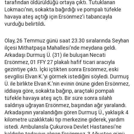
tarafından öldürüldüğü ortaya çıktı. Tutuklanan
Lokmacı'nın, sokakta bağırdığı ve pompalı tüfekle
havaya ateş açtığı için Ersönmez'i tabancayla
vurduğu belirtildi
.
Olay, 26 Temmuz günü saat 23.30 sıralarında Seyhan
ilçesi Mithatpaşa Mahallesi'nde meydana geldi.
Arkadaşı Durmuş Ü. (31) ile buluşan Necati
Ersönmez, 01 FFY 27 plakalı hafif ticari aracıyla
gezintiye çıktı. İçki içtikten sonra Ersönmez, eski
sevgilisi Elvan K.'yi görmek istediğini söyledi. Durmuş
Ü. ile birlikte Elvan K.'nin evinin önüne giden Ersönmez,
iddiaya göre, sokakta bağırıp, araçtaki pompalı
tüfekle havaya ateş açtı. Bir süre sonra silahlı
saldırıya uğrayan Ersönmez, başından ağır yaralandı.
Arkadaşının yaralandığını gören Durmuş Ü., yaklaşık 4
kilometre uzaklıktaki tıp merkezine giderek, yardım
istedi. Ambulansla Çukurova Devlet Hastanesi'ne