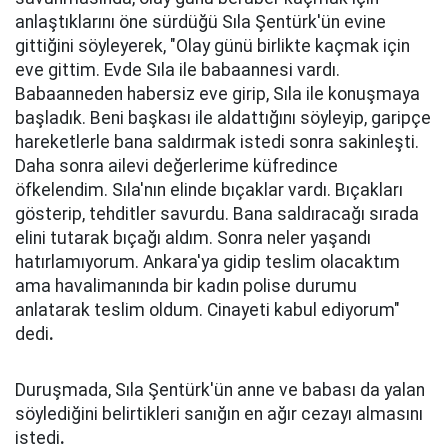
anlaştıklarını öne sürdüğü Sıla Şentürk'ün evine
gittiğini söyleyerek, "Olay günü birlikte kaçmak için
eve gittim. Evde Sıla ile babaannesi vardı.
Babaanneden habersiz eve girip, Sıla ile konuşmaya
başladık. Beni başkası ile aldattığını söyleyip, garipçe
hareketlerle bana saldırmak istedi sonra sakinleşti.
Daha sonra ailevi değerlerime küfredince
öfkelendim. Sıla'nın elinde bıçaklar vardı. Bıçakları
gösterip, tehditler savurdu. Bana saldıracağı sırada
elini tutarak bıçağı aldım. Sonra neler yaşandı
hatırlamıyorum. Ankara'ya gidip teslim olacaktım
ama havalimanında bir kadın polise durumu
anlatarak teslim oldum. Cinayeti kabul ediyorum"
dedi
.
Duruşmada, Sıla Şentürk'ün anne ve babası da yalan
söylediğini belirtikleri sanığın en ağır cezayı almasını
istedi
.