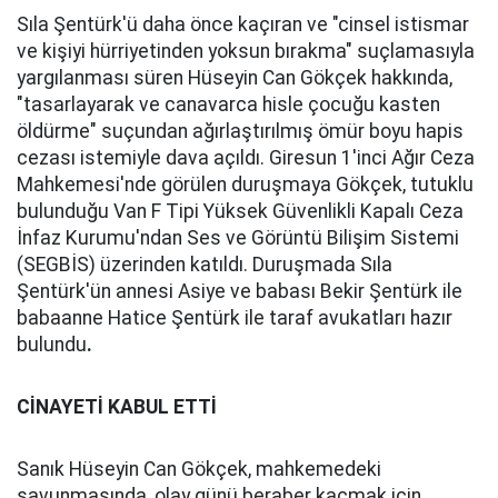
Sıla Şentürk'ü daha önce kaçıran ve "cinsel istismar
ve kişiyi hürriyetinden yoksun bırakma" suçlamasıyla
yargılanması süren Hüseyin Can Gökçek hakkında,
"tasarlayarak ve canavarca hisle çocuğu kasten
öldürme" suçundan ağırlaştırılmış ömür boyu hapis
cezası istemiyle dava açıldı. Giresun 1'inci Ağır Ceza
Mahkemesi'nde görülen duruşmaya Gökçek, tutuklu
bulunduğu Van F Tipi Yüksek Güvenlikli Kapalı Ceza
İnfaz Kurumu'ndan Ses ve Görüntü Bilişim Sistemi
(SEGBİS) üzerinden katıldı. Duruşmada Sıla
Şentürk'ün annesi Asiye ve babası Bekir Şentürk ile
babaanne Hatice Şentürk ile taraf avukatları hazır
bulundu
.
CİNAYETİ KABUL ETTİ
Sanık Hüseyin Can Gökçek, mahkemedeki
savunmasında, olay günü beraber kaçmak için