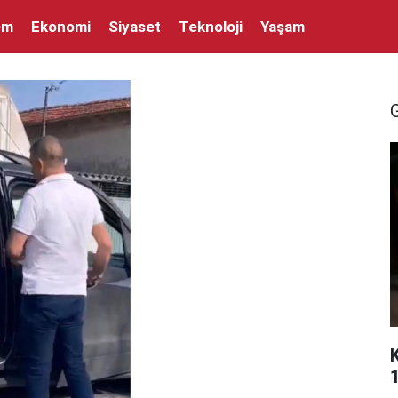
em
Ekonomi
Siyaset
Teknoloji
Yaşam