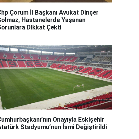
Chp Çorum İl Başkanı Avukat Dinçer
Solmaz, Hastanelerde Yaşanan
Sorunlara Dikkat Çekti
Cumhurbaşkanı’nın Onayıyla Eskişehir
Atatürk Stadyumu’nun İsmi Değiştirildi