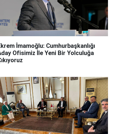
Ekrem İmamoğlu: Cumhurbaşkanlığı
day Ofisimiz İle Yeni Bir Yolculuğa
Çıkıyoruz