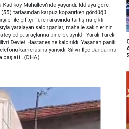
da Kadıköy Mahallesi'nde yaşandı. İddiaya göre,
li (55) tarlasından karpuz koparırken gördüğü
işiler ile çiftçi Türeli arasında tartışma çıktı.
şıyla yaralayan saldırganlar, mahalle sakinlerinin
teş edip, araçlarına binerek ayrıldı. Yaralı Türeli
ilivri Devlet Hastanesine kaldırıldı. Yaşanan panik
 telefonu kamerasına yansıdı. Silivri İlçe Jandarma
ma başlattı. (DHA)