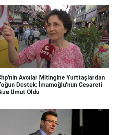
Chp'nin Avcılar Mitingine Yurttaşlardan
Yoğun Destek: İmamoğlu'nun Cesareti
Bize Umut Oldu