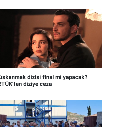
Kıskanmak dizisi final mi yapacak?
RTÜK'ten diziye ceza