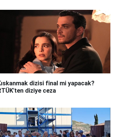
Kıskanmak dizisi final mi yapacak?
RTÜK'ten diziye ceza