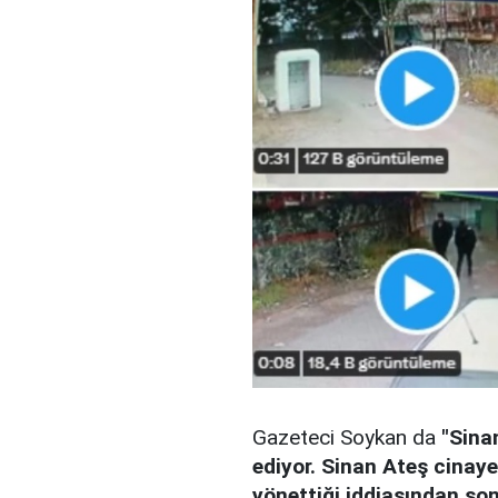
Gazeteci Soykan da
"Sina
ediyor. Sinan Ateş cinayet
yönettiği iddiasından son