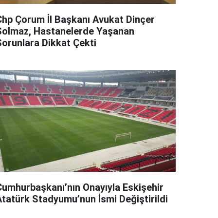
Chp Çorum İl Başkanı Avukat Dinçer
Solmaz, Hastanelerde Yaşanan
Sorunlara Dikkat Çekti
Cumhurbaşkanı’nın Onayıyla Eskişehir
Atatürk Stadyumu’nun İsmi Değiştirildi