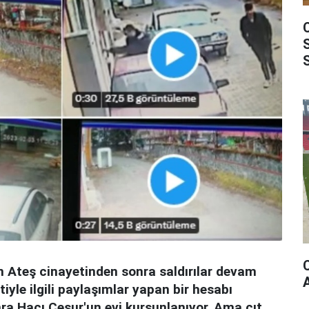
n Ateş cinayetinden sonra saldırılar devam
iyle ilgili paylaşımlar yapan bir hesabı
ra Hacı Cesur'un evi kurşunlanıyor. Ama çıt