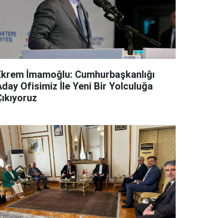
Ekrem İmamoğlu: Cumhurbaşkanlığı
day Ofisimiz İle Yeni Bir Yolculuğa
Çıkıyoruz