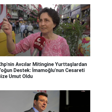
Chp'nin Avcılar Mitingine Yurttaşlardan
Yoğun Destek: İmamoğlu'nun Cesareti
Bize Umut Oldu