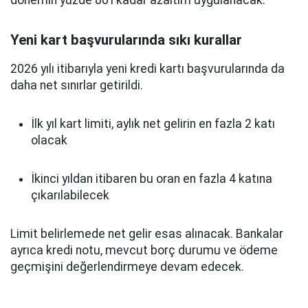
dönemin yüzde 80’i kadar azaltım uygulanacak.
Yeni kart başvurularında sıkı kurallar
2026 yılı itibarıyla yeni kredi kartı başvurularında da
daha net sınırlar getirildi.
İlk yıl kart limiti, aylık net gelirin en fazla 2 katı
olacak
İkinci yıldan itibaren bu oran en fazla 4 katına
çıkarılabilecek
Limit belirlemede net gelir esas alınacak. Bankalar
ayrıca kredi notu, mevcut borç durumu ve ödeme
geçmişini değerlendirmeye devam edecek.