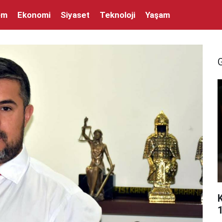
em
Ekonomi
Siyaset
Teknoloji
Yaşam