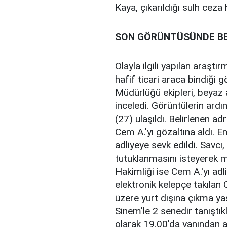
Kaya, çıkarıldığı sulh cez
SON GÖRÜNTÜSÜNDE BE
Olayla ilgili yapılan araşt
hafif ticari araca bindiği
Müdürlüğü ekipleri, beyaz 
inceledi. Görüntülerin ardı
(27) ulaşıldı. Belirlenen a
Cem A.'yı gözaltına aldı. 
adliyeye sevk edildi. Savcı, 
tutuklanmasını isteyerek m
Hakimliği ise Cem A.'yı adl
elektronik kelepçe takılan
üzere yurt dışına çıkma yas
Sinem'le 2 senedir tanıştıkl
olarak 19.00'da yanından ay