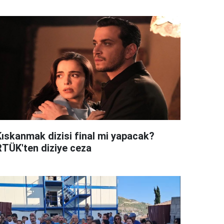
Kıskanmak dizisi final mi yapacak?
RTÜK'ten diziye ceza