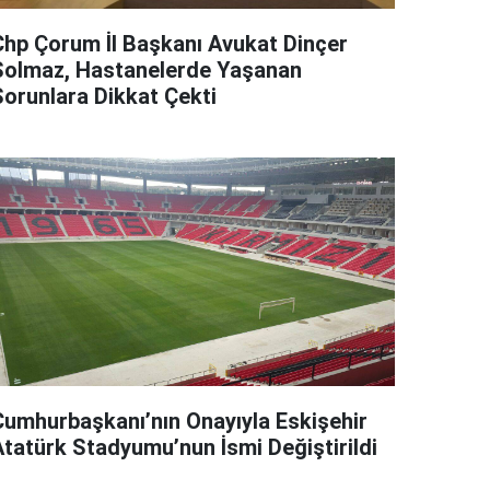
Chp Çorum İl Başkanı Avukat Dinçer
Solmaz, Hastanelerde Yaşanan
Sorunlara Dikkat Çekti
Cumhurbaşkanı’nın Onayıyla Eskişehir
Atatürk Stadyumu’nun İsmi Değiştirildi