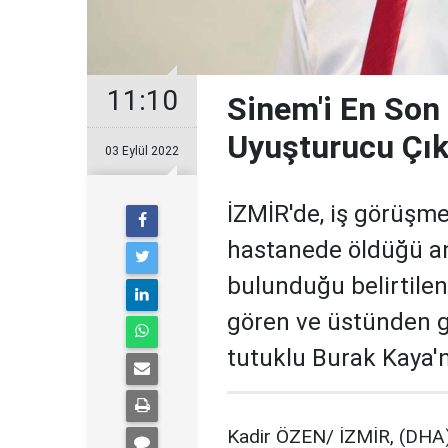
11:10
Sinem'i En Son
Uyuşturucu Çık
03 Eylül 2022
İZMİR'de, iş görüşm
hastanede öldüğü a
bulunduğu belirtilen
gören ve üstünden g
tutuklu Burak Kaya'nı
Kadir ÖZEN/ İZMİR, (DHA)