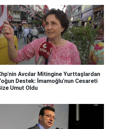
Chp'nin Avcılar Mitingine Yurttaşlardan
Yoğun Destek: İmamoğlu'nun Cesareti
Bize Umut Oldu