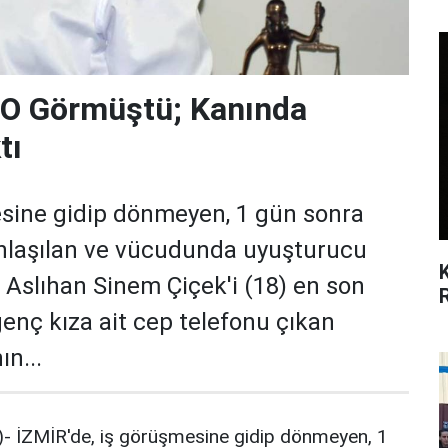
 O Görmüştü; Kanında
tı
esine gidip dönmeyen, 1 gün sonra
nlaşılan ve vücudunda uyuşturucu
 Aslıhan Sinem Çiçek'i (18) en son
enç kıza ait cep telefonu çıkan
n...
- İZMİR'de, iş görüşmesine gidip dönmeyen, 1