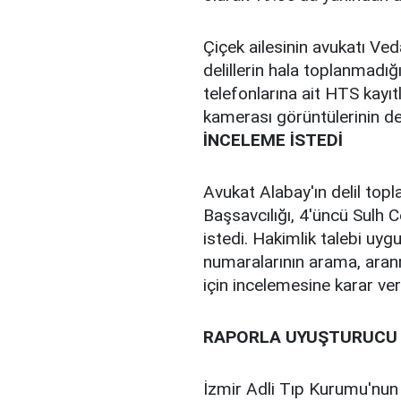
Çiçek ailesinin avukatı V
delillerin hala toplanmadığı
telefonlarına ait HTS kayıt
kamerası görüntülerinin de
İNCELEME İSTEDİ
Avukat Alabay'ın delil top
Başsavcılığı, 4'üncü Sulh 
istedi. Hakimlik talebi uy
numaralarının arama, aranma
için incelemesine karar ver
RAPORLA UYUŞTURUCU
İzmir Adli Tıp Kurumu'nun 