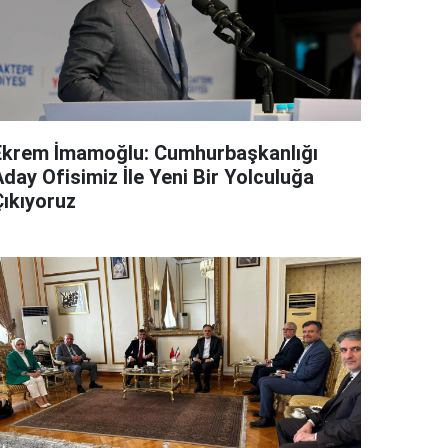
Ekrem İmamoğlu: Cumhurbaşkanlığı
day Ofisimiz İle Yeni Bir Yolculuğa
Çıkıyoruz