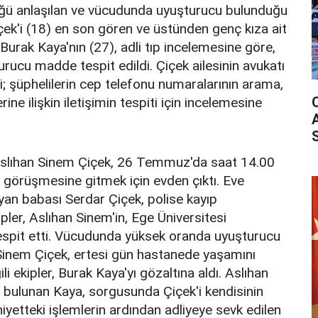
ğü anlaşılan ve vücudunda uyuşturucu bulunduğu
içek'i (18) en son gören ve üstünden genç kıza ait
Burak Kaya'nın (27), adli tıp incelemesine göre,
rucu madde tespit edildi. Çiçek ailesinin avukatı
i; şüphelilerin cep telefonu numaralarının arama,
ne ilişkin iletişimin tespiti için incelemesine
 Aslıhan Sinem Çiçek, 26 Temmuz'da saat 14.00
iş görüşmesine gitmek için evden çıktı. Eve
n babası Serdar Çiçek, polise kayıp
ler, Aslıhan Sinem'in, Ege Üniversitesi
spit etti. Vücudunda yüksek oranda uyuşturucu
 Sinem Çiçek, ertesi gün hastanede yaşamını
gili ekipler, Burak Kaya'yı gözaltına aldı. Aslıhan
 bulunan Kaya, sorgusunda Çiçek'i kendisinin
iyetteki işlemlerin ardından adliyeye sevk edilen