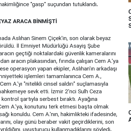
a hakimliğince "gasp" suçundan tutuklandı
.
YAZ ARACA BİNMİŞTİ
ırmada Aslıhan Sinem Çiçek'in, son olarak beyaz
 görüldü. İl Emniyet Müdürlüğü Asayiş Şube
aracın geçtiği noktalardaki güvenlik kameralarını
ndan aracın plakasından, fırında çalışan Cem A.'ya
drese operasyon yapan ekipler, Aslıhan'ın arkadaşı
Emniyetteki işlemleri tamamlanınca Cem A.,
Cem A.'yı "nitelikli cinsel saldırı" suçlamasıyla
ahkemeye sevk etti. İzmir 2'nci Sulh Ceza
i kontrol şartıyla serbest bıraktı. Ayağına
 Cem A.'ya, konutunu terk etmesi başta olmak
ağı konuldu. Cem A.'nın, hakimlikteki ifadesinde,
arını, olay günü beraber vakit geçirdiklerini, son
rıldığını, uyuşturucu kullanmadıklarını söyledi
.