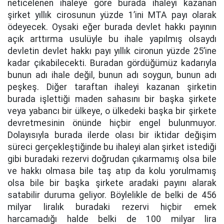
neticelenen ihaleye göre burada ihaleyi kazanan
şirket yıllık cirosunun yüzde 1’ini MTA payı olarak
ödeyecek. Oysaki eğer burada devlet hakkı payının
açık arttırma usulüyle bu ihale yapılmış olsaydı
devletin devlet hakkı payı yıllık cironun yüzde 25’ine
kadar çıkabilecekti. Buradan gördüğümüz kadarıyla
bunun adı ihale değil, bunun adı soygun, bunun adı
peşkeş. Diğer taraftan ihaleyi kazanan şirketin
burada işlettiği maden sahasını bir başka şirkete
veya yabancı bir ülkeye, o ülkedeki başka bir şirkete
devretmesinin önünde hiçbir engel bulunmuyor.
Dolayısıyla burada ilerde olası bir iktidar değişim
süreci gerçekleştiğinde bu ihaleyi alan şirket istediği
gibi buradaki rezervi doğrudan çıkarmamış olsa bile
ve hakkı olmasa bile taş atıp da kolu yorulmamış
olsa bile bir başka şirkete aradaki payını alarak
satabilir duruma geliyor. Böylelikle de belki de 456
milyar liralık buradaki rezervi hiçbir emek
harcamadığı halde belki de 100 milyar lira