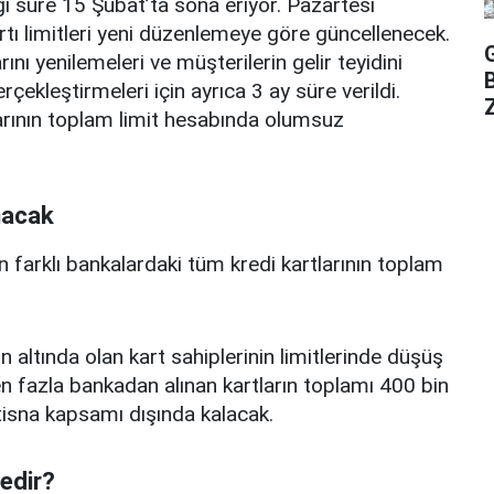
ı süre 15 Şubat’ta sona eriyor. Pazartesi
rtı limitleri yeni düzenlemeye göre güncellenecek.
ını yenilemeleri ve müşterilerin gelir teyidini
erçekleştirmeleri için ayrıca 3 ay süre verildi.
Z
arının toplam limit hesabında olumsuz
nacak
n farklı bankalardaki tüm kredi kartlarının toplam
n altında olan kart sahiplerinin limitlerinde düşüş
 fazla bankadan alınan kartların toplamı 400 bin
istisna kapsamı dışında kalacak.
nedir?