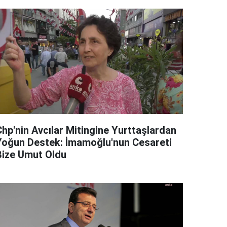
Chp'nin Avcılar Mitingine Yurttaşlardan
Yoğun Destek: İmamoğlu'nun Cesareti
Bize Umut Oldu