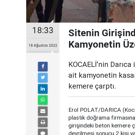
18:33
Sitenin Girişi
Kamyonetin Üzer
18 Ağustos 2022
KOCAELİ'nin Darıca i
ait kamyonetin kasas
kemere çarptı.
Erol POLAT/DARICA (Kocael
plastik doğrama firmasına 
girişindeki beton kemere ç
devrilmesi sonucu 2 kişi y