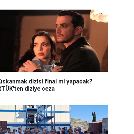
Kıskanmak dizisi final mi yapacak?
RTÜK'ten diziye ceza