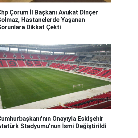
Chp Çorum İl Başkanı Avukat Dinçer
Solmaz, Hastanelerde Yaşanan
Sorunlara Dikkat Çekti
Cumhurbaşkanı’nın Onayıyla Eskişehir
Atatürk Stadyumu’nun İsmi Değiştirildi