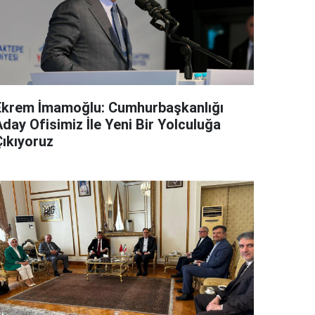
Ekrem İmamoğlu: Cumhurbaşkanlığı
day Ofisimiz İle Yeni Bir Yolculuğa
Çıkıyoruz