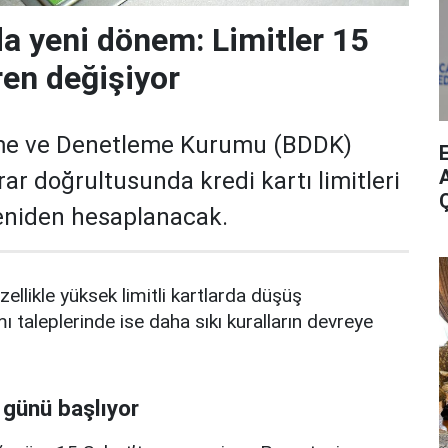
da yeni dönem: Limitler 15
ren değişiyor
me ve Denetleme Kurumu (BDDK)
A
rar doğrultusunda kredi kartı limitleri
yeniden hesaplanacak.
zellikle yüksek limitli kartlarda düşüş
mı taleplerinde ise daha sıkı kuralların devreye
 günü başlıyor