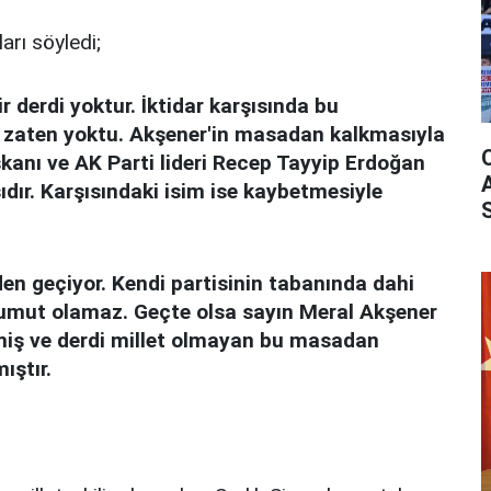
rı söyledi;
r derdi yoktur. İktidar karşısında bu
ı zaten yoktu. Akşener'in masadan kalkmasıyla
kanı ve AK Parti lideri Recep Tayyip Erdoğan
dır. Karşısındaki isim ise kaybetmesiyle
den geçiyor. Kendi partisinin tabanında dahi
 umut olamaz. Geçte olsa sayın Meral Akşener
rmiş ve derdi millet olmayan bu masadan
ıştır.