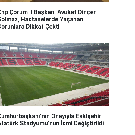
Chp Çorum İl Başkanı Avukat Dinçer
Solmaz, Hastanelerde Yaşanan
Sorunlara Dikkat Çekti
Cumhurbaşkanı’nın Onayıyla Eskişehir
Atatürk Stadyumu’nun İsmi Değiştirildi