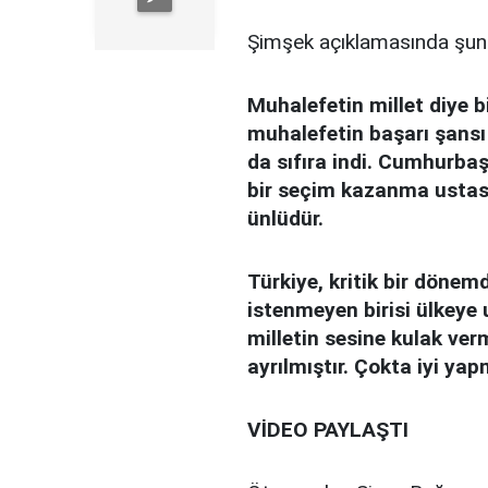
Şimşek açıklamasında şunla
Muhalefetin millet diye bi
muhalefetin başarı şans
da sıfıra indi. Cumhurbaş
bir seçim kazanma ustası
ünlüdür.
Türkiye, kritik bir dönem
istenmeyen birisi ülkeye
milletin sesine kulak ve
ayrılmıştır. Çokta iyi yapm
VİDEO PAYLAŞTI