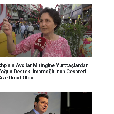
Chp'nin Avcılar Mitingine Yurttaşlardan
Yoğun Destek: İmamoğlu'nun Cesareti
Bize Umut Oldu