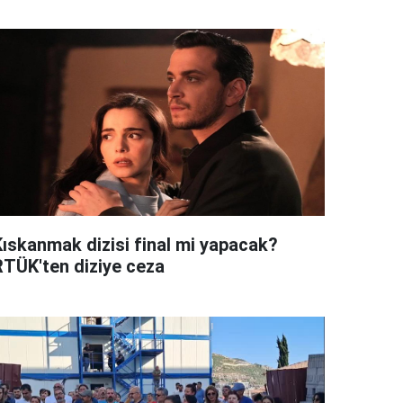
Kıskanmak dizisi final mi yapacak?
RTÜK'ten diziye ceza