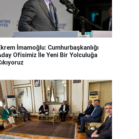
Ekrem İmamoğlu: Cumhurbaşkanlığı
day Ofisimiz İle Yeni Bir Yolculuğa
Çıkıyoruz