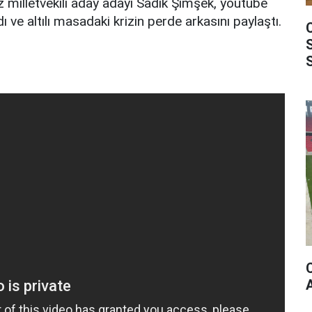
 milletvekili aday adayı Sadık Şimşek, youtube
ı ve altılı masadaki krizin perde arkasını paylaştı.