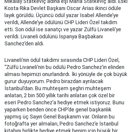
Mikalay Statkeviç adına eşi Maria Statkeviç aldı. Eski
Kosta Rika Devlet Başkanı Oscar Arias ikinci ödüle
layık görüldü. Üçüncü ödül yazar Isabel Allende’ye
verildi, Allende’ye ödülünü CHP Lideri Özel takdim
etti. Son ödül ise sanatçı ve yazar Zülfü Livaneli’ye
verildi. Livaneli ödülünü İspanya Başbakanı
Sanchez’den aldı.
Livaneli’nin ödül takdimi sırasında CHP Lideri Özel,
“Zülfü Livaneli’nin bu ödülü Pedro Sanchez’in elinden
alması hepimizi onurlandırdı. İki yönüyle de çok büyük
gurur duyuyorum. Pedro birazdan ayrılacak
İstanbul’dan. Bu muhteşem şeghri muhteşem
anlatan, 2 bin 500 yıllık tarihi anlatan çok özel bir
eseri Pedro Sanchez’a hediye etmek istiyoruz. Bunu
yaparken benden önce CHP’de genel başkanlık
yapmış üç Sayın Genel Başkanım var. Onların bu
fotoğrafta yer almaları, Pedro Sanchez’e İstanbul
kitabını birlikte hediye etmek benim için büyük bir