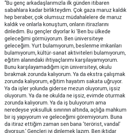
“Bu genç arkadaşlarımızla ilk günden itibaren
sabahlara kadar birlikteydim. Çok gaza maruz kaldık
hep beraber, çok olumsuz müdahalelere de maruz
kaldık ve onlarla konuştum, onların itirazlarını
dinledim. Bu gençler diyorlar ki ‘Ben bu ülkede
geleceğimi görmüyorum. Ben üniversiteye
geleceğim. Yurt bulamıyorum, beslenme imkanları
bulamıyorum, kültür-sanat aktiviteleri bulamıyorum,
eğitim alanındaki ihtiyaçlarımı karşılayamıyorum.
Bunu karşılayamadığım için üniversiteyi, okulu
bırakmak zorunda kalıyorum. Ya da ekstra çalışmak
zorunda kalıyorum, eğitim hayatım sakata uğruyor.
Ya da işler yolunda giderse mezun oluyorum, işsiz
oluyorum. Ya da ne okulda ne işsiz, evimde oturmak
zorunda kalıyorum. Ya da iş buluyorum ama
neredeyse yoksulluk sınırının altında, açlığa mahkum
bir iş yapıyorum ve geleceğimi göremiyorum. Buna
da itiraz ettiğim zaman sen bana ‘terörist, vandal’
diyorsun.’ Gençleri iyi dinlemek lazım. Ben iktidar