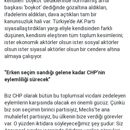
kendileri ‘boykot’ dediklerinde normalmiş ama
başkası ‘boykot’ dediğinde gözaltına aldıkları,
ifadelerini aldıkları, dava açtıkları tam bir
kanunsuzluk hali var. Türkiye’de AK Parti
siyasallaştırdıkları yargı eliyle kendisinden farklı
düşünen, kendisini eleştiren tüm toplum kesimlerini;
ister ekonomik aktörler olsun ister sosyal aktörler
olsun ister siyasal aktörler olsun bir cendere altına
almaya çalışıyor.
“Erken seçim sandığı gelene kadar CHP’nin
eylemliliği sürecek”
Biz CHP olarak bütün bu toplumsal vicdani zedeleyen
eylemlerin karşısında olacak en önemli gücüz. Çünkü
biz son seçimin birinci partisiyiz, Meclis’te ana
muhalefet partisiyiz, bu ülkenin bize verdiği görevler
var. O yüzden iktidara söyleyeceğimiz şey şudur: Siz