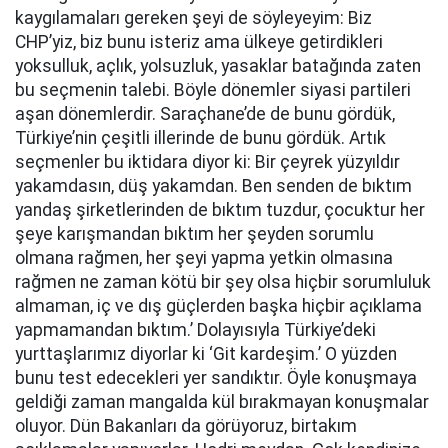
kaygılamaları gereken şeyi de söyleyeyim: Biz
CHP’yiz, biz bunu isteriz ama ülkeye getirdikleri
yoksulluk, açlık, yolsuzluk, yasaklar batağında zaten
bu seçmenin talebi. Böyle dönemler siyasi partileri
aşan dönemlerdir. Saraçhane’de de bunu gördük,
Türkiye’nin çeşitli illerinde de bunu gördük. Artık
seçmenler bu iktidara diyor ki: Bir çeyrek yüzyıldır
yakamdasın, düş yakamdan. Ben senden de bıktım
yandaş şirketlerinden de bıktım tuzdur, çocuktur her
şeye karışmandan bıktım her şeyden sorumlu
olmana rağmen, her şeyi yapma yetkin olmasına
rağmen ne zaman kötü bir şey olsa hiçbir sorumluluk
almaman, iç ve dış güçlerden başka hiçbir açıklama
yapmamandan bıktım.’ Dolayısıyla Türkiye’deki
yurttaşlarımız diyorlar ki ‘Git kardeşim.’ O yüzden
bunu test edecekleri yer sandıktır. Öyle konuşmaya
geldiği zaman mangalda kül bırakmayan konuşmalar
oluyor. Dün Bakanları da görüyoruz, birtakım