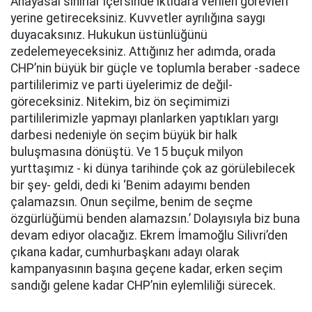
Anayasal sınırlar içersinde iktidara verilen görevleri
yerine getireceksiniz. Kuvvetler ayrılığına saygı
duyacaksınız. Hukukun üstünlüğünü
zedelemeyeceksiniz. Attığınız her adımda, orada
CHP’nin büyük bir güçle ve toplumla beraber -sadece
partililerimiz ve parti üyelerimiz de değil-
göreceksiniz. Nitekim, biz ön seçimimizi
partililerimizle yapmayı planlarken yaptıkları yargı
darbesi nedeniyle ön seçim büyük bir halk
buluşmasına dönüştü. Ve 15 buçuk milyon
yurttaşımız - ki dünya tarihinde çok az görülebilecek
bir şey- geldi, dedi ki ‘Benim adayımı benden
çalamazsın. Onun seçilme, benim de seçme
özgürlüğümü benden alamazsın.’ Dolayısıyla biz buna
devam ediyor olacağız. Ekrem İmamoğlu Silivri’den
çıkana kadar, cumhurbaşkanı adayı olarak
kampanyasının başına geçene kadar, erken seçim
sandığı gelene kadar CHP’nin eylemliliği sürecek.