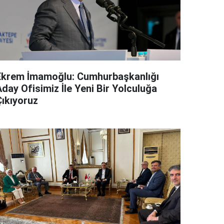
Ekrem İmamoğlu: Cumhurbaşkanlığı
day Ofisimiz İle Yeni Bir Yolculuğa
Çıkıyoruz