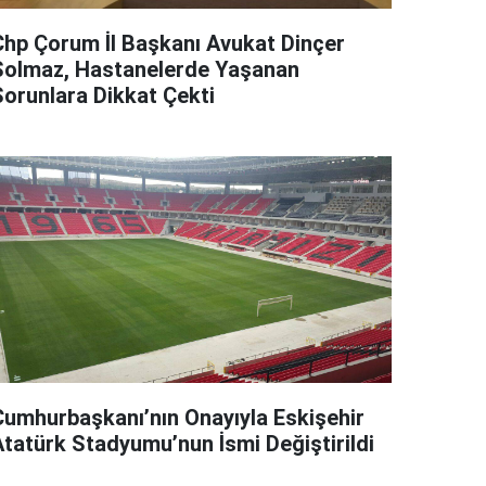
Chp Çorum İl Başkanı Avukat Dinçer
Solmaz, Hastanelerde Yaşanan
Sorunlara Dikkat Çekti
Cumhurbaşkanı’nın Onayıyla Eskişehir
Atatürk Stadyumu’nun İsmi Değiştirildi