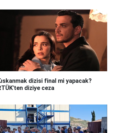
Kıskanmak dizisi final mi yapacak?
RTÜK'ten diziye ceza