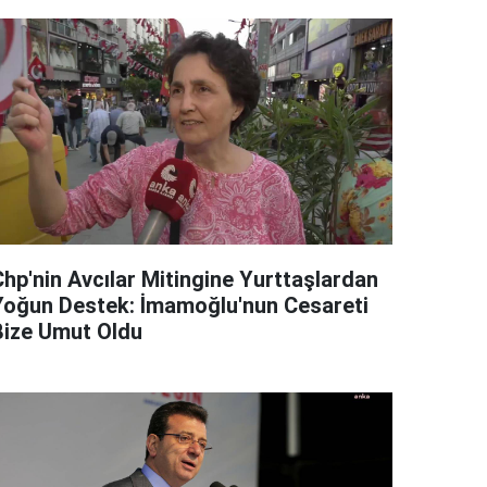
Chp'nin Avcılar Mitingine Yurttaşlardan
Yoğun Destek: İmamoğlu'nun Cesareti
Bize Umut Oldu