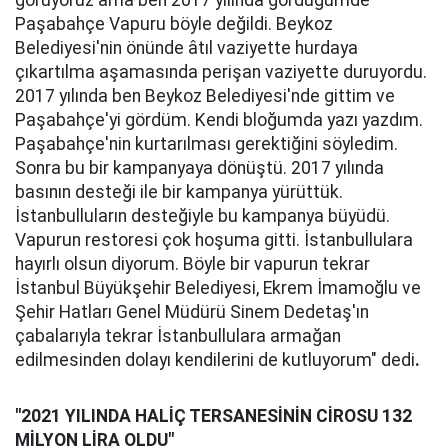
görüyoruz ama ben 2017 yılında gördüğümde
Paşabahçe Vapuru böyle değildi. Beykoz
Belediyesi'nin önünde âtıl vaziyette hurdaya
çıkartılma aşamasında perişan vaziyette duruyordu.
2017 yılında ben Beykoz Belediyesi'nde gittim ve
Paşabahçe'yi gördüm. Kendi bloğumda yazı yazdım.
Paşabahçe'nin kurtarılması gerektiğini söyledim.
Sonra bu bir kampanyaya dönüştü. 2017 yılında
basının desteği ile bir kampanya yürüttük.
İstanbulluların desteğiyle bu kampanya büyüdü.
Vapurun restoresi çok hoşuma gitti. İstanbullulara
hayırlı olsun diyorum. Böyle bir vapurun tekrar
İstanbul Büyükşehir Belediyesi, Ekrem İmamoğlu ve
Şehir Hatları Genel Müdürü Sinem Dedetaş'ın
çabalarıyla tekrar İstanbullulara armağan
edilmesinden dolayı kendilerini de kutluyorum" dedi
.
"2021 YILINDA HALİÇ TERSANESİNİN CİROSU 132
MİLYON LİRA OLDU"