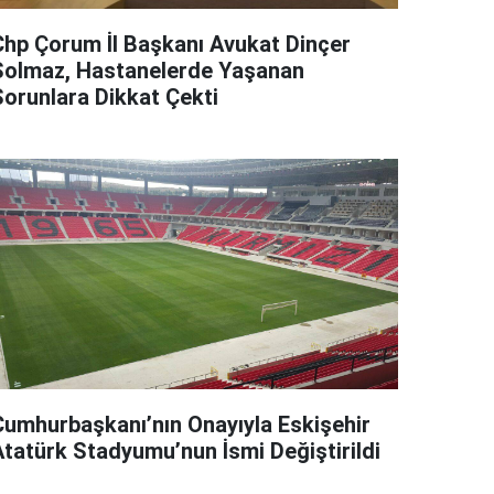
Chp Çorum İl Başkanı Avukat Dinçer
Solmaz, Hastanelerde Yaşanan
Sorunlara Dikkat Çekti
Cumhurbaşkanı’nın Onayıyla Eskişehir
Atatürk Stadyumu’nun İsmi Değiştirildi