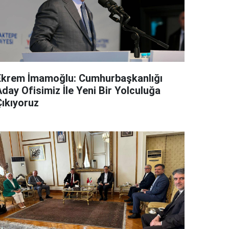
Ekrem İmamoğlu: Cumhurbaşkanlığı
day Ofisimiz İle Yeni Bir Yolculuğa
Çıkıyoruz