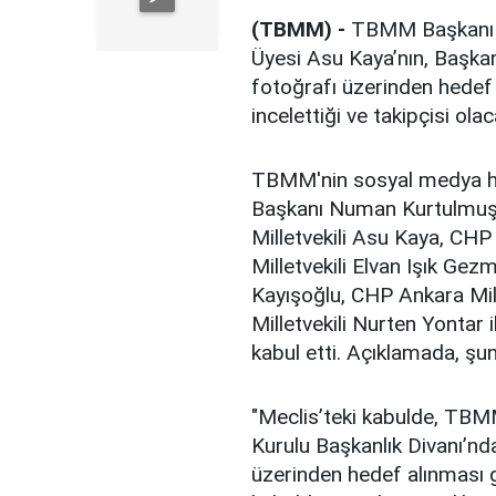
(TBMM) -
TBMM Başkanı 
Üyesi Asu Kaya’nın, Başkanl
fotoğrafı üzerinden hedef a
incelettiği ve takipçisi olaca
TBMM'nin sosyal medya h
Başkanı Numan Kurtulmuş
Milletvekili Asu Kaya, CHP
Milletvekili Elvan Işık Gez
Kayışoğlu, CHP Ankara Mill
Milletvekili Nurten Yontar 
kabul etti. Açıklamada, şun
"Meclis’teki kabulde, TBM
Kurulu Başkanlık Divanı’nda
üzerinden hedef alınmas