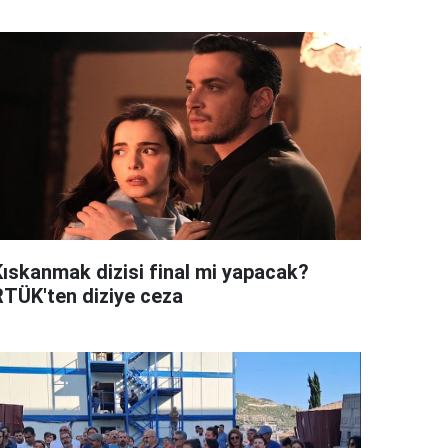
Kıskanmak dizisi final mi yapacak?
RTÜK'ten diziye ceza