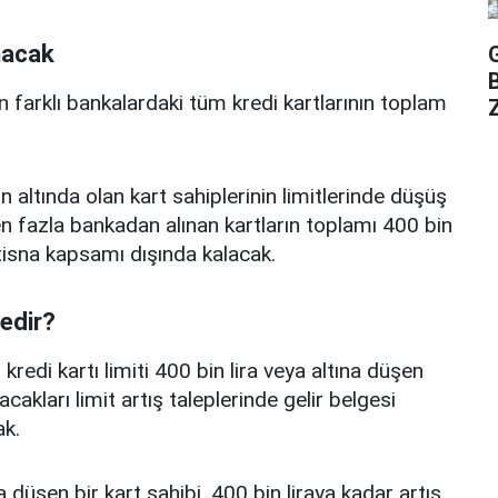
nacak
n farklı bankalardaki tüm kredi kartlarının toplam
Z
n altında olan kart sahiplerinin limitlerinde düşüş
 fazla bankadan alınan kartların toplamı 400 bin
istisna kapsamı dışında kalacak.
nedir?
edi kartı limiti 400 bin lira veya altına düşen
acakları limit artış taleplerinde gelir belgesi
k.
a düşen bir kart sahibi, 400 bin liraya kadar artış