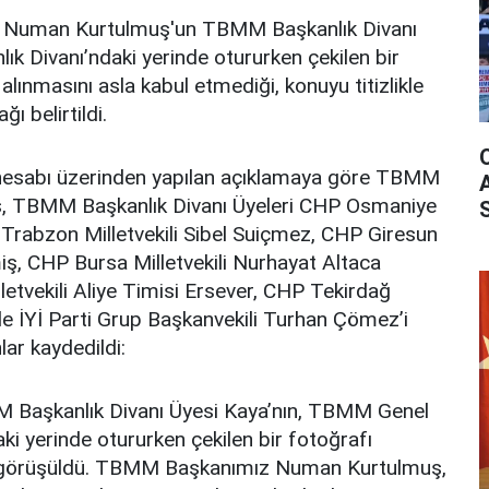
Numan Kurtulmuş'un TBMM Başkanlık Divanı
ık Divanı’ndaki yerinde otururken çekilen bir
lınmasını asla kabul etmediği, konuyu titizlikle
ğı belirtildi.
esabı üzerinden yapılan açıklamaya göre TBMM
, TBMM Başkanlık Divanı Üyeleri CHP Osmaniye
 Trabzon Milletvekili Sibel Suiçmez, CHP Giresun
miş, CHP Bursa Milletvekili Nurhayat Altaca
etvekili Aliye Timisi Ersever, CHP Tekirdağ
ile İYİ Parti Grup Başkanvekili Turhan Çömez’i
lar kaydedildi:
M Başkanlık Divanı Üyesi Kaya’nın, TBMM Genel
ki yerinde otururken çekilen bir fotoğrafı
ı görüşüldü. TBMM Başkanımız Numan Kurtulmuş,