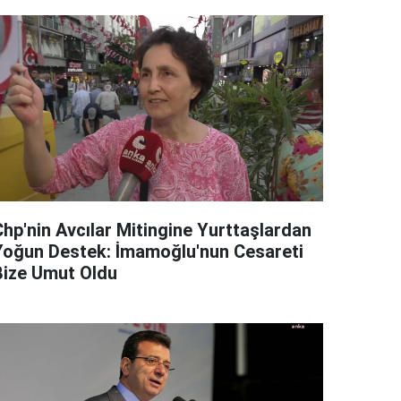
Chp'nin Avcılar Mitingine Yurttaşlardan
Yoğun Destek: İmamoğlu'nun Cesareti
Bize Umut Oldu