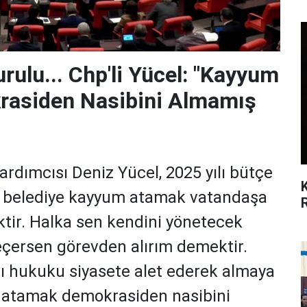
ulu... Chp'li Yücel: "Kayyum
asiden Nasibini Almamış
rdımcısı Deniz Yücel, 2025 yılı bütçe
r belediye kayyum atamak vatandaşa
tir. Halka sen kendini yönetecek
eçersen görevden alırım demektir.
ı hukuku siyasete alet ederek almaya
 atamak demokrasiden nasibini