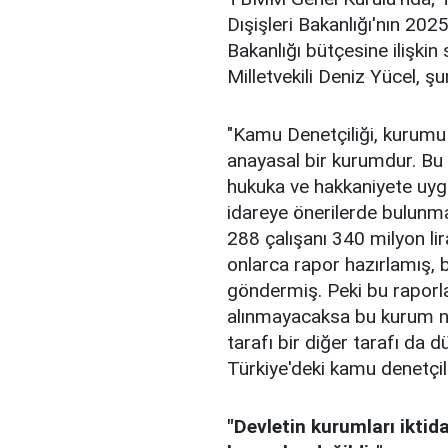
Dışişleri Bakanlığı'nın 202
Bakanlığı bütçesine ilişki
Milletvekili Deniz Yücel, şu
"Kamu Denetçiliği, kurum
anayasal bir kurumdur. Bu 
hukuka ve hakkaniyete uyg
idareye önerilerde bulunmak
288 çalışanı 340 milyon li
onlarca rapor hazırlamış, b
göndermiş. Peki bu raporlar
alınmayacaksa bu kurum ned
tarafı bir diğer tarafı da d
Türkiye'deki kamu denetçil
"Devletin kurumları iktid