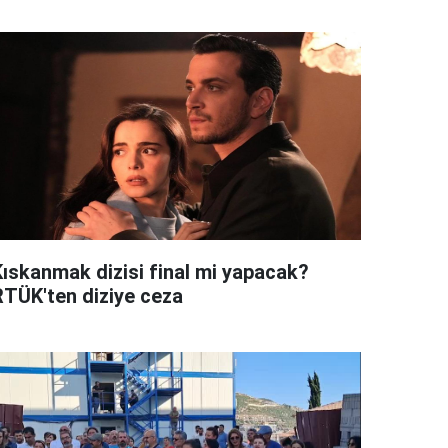
Kıskanmak dizisi final mi yapacak?
RTÜK'ten diziye ceza