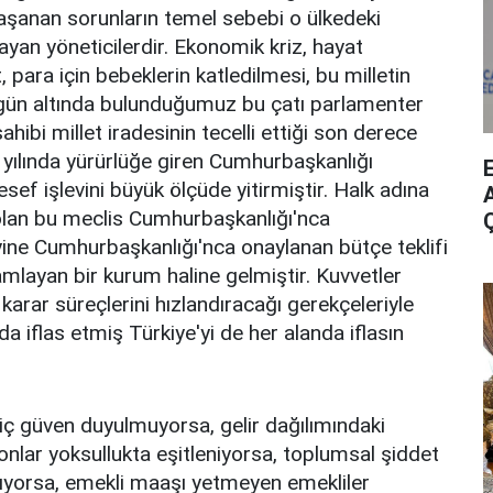
yaşanan sorunların temel sebebi o ülkedeki
ayan yöneticilerdir. Ekonomik kriz, hayat
, para için bebeklerin katledilmesi, bu milletin
Bugün altında bulunduğumuz bu çatı parlamenter
ibi millet iradesinin tecelli ettiği son derece
yılında yürürlüğe giren Cumhurbaşkanlığı
ef işlevini büyük ölçüde yitirmiştir. Halk adına
A
lan bu meclis Cumhurbaşkanlığı'nca
ine Cumhurbaşkanlığı'nca onaylanan bütçe teklifi
layan bir kurum haline gelmiştir. Kuvvetler
 karar süreçlerini hızlandıracağı gerekçeleriyle
a iflas etmiş Türkiye'yi de her alanda iflasın
iç güven duyulmuyorsa, gelir dağılımındaki
yonlar yoksullukta eşitleniyorsa, toplumsal şiddet
ıyorsa, emekli maaşı yetmeyen emekliler