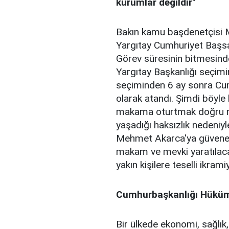
kurumlar değildir"
Bakın kamu başdenetçisi 
Yargıtay Cumhuriyet Başsavc
Görev süresinin bitmesinde
Yargıtay Başkanlığı seçimin
seçiminden 6 ay sonra Cu
olarak atandı. Şimdi böyle 
makama oturtmak doğru mu
yaşadığı haksızlık nedeniy
Mehmet Akarca'ya güvenebil
makam ve mevki yaratılacak
yakın kişilere teselli ikram
Cumhurbaşkanlığı Hüküme
Bir ülkede ekonomi, sağlık,