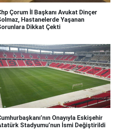
Chp Çorum İl Başkanı Avukat Dinçer
Solmaz, Hastanelerde Yaşanan
Sorunlara Dikkat Çekti
Cumhurbaşkanı’nın Onayıyla Eskişehir
Atatürk Stadyumu’nun İsmi Değiştirildi