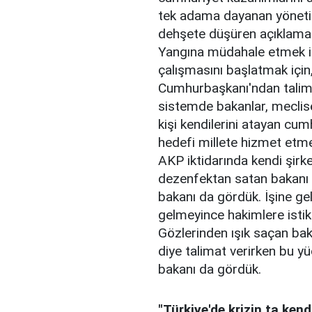
tek adama dayanan yönetim
dehşete düşüren açıklamal
Yangına müdahale etmek i
çalışmasını başlatmak için
Cumhurbaşkanı'ndan talima
sistemde bakanlar, meclis
kişi kendilerini atayan cu
hedefi millete hizmet etmek
AKP iktidarında kendi şir
dezenfektan satan bakanı
bakanı da gördük. İşine ge
gelmeyince hakimlere isti
Gözlerinden ışık saçan baka
diye talimat verirken bu y
bakanı da gördük.
"Türkiye'de krizin ta kend