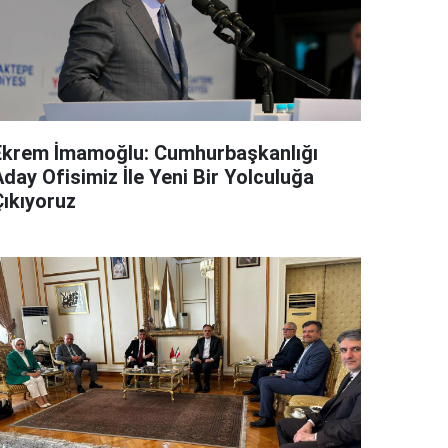
Ekrem İmamoğlu: Cumhurbaşkanlığı
day Ofisimiz İle Yeni Bir Yolculuğa
Çıkıyoruz