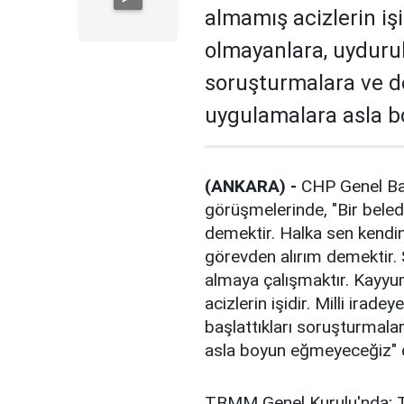
almamış acizlerin iş
olmayanlara, uyduruk 
soruşturmalara ve 
uygulamalara asla b
(ANKARA) -
CHP Genel Baş
görüşmelerinde, "Bir bele
demektir. Halka sen kendi
görevden alırım demektir. 
almaya çalışmaktır. Kayy
acizlerin işidir. Milli irad
başlattıkları soruşturmal
asla boyun eğmeyeceğiz" 
TBMM Genel Kurulu'nda; 