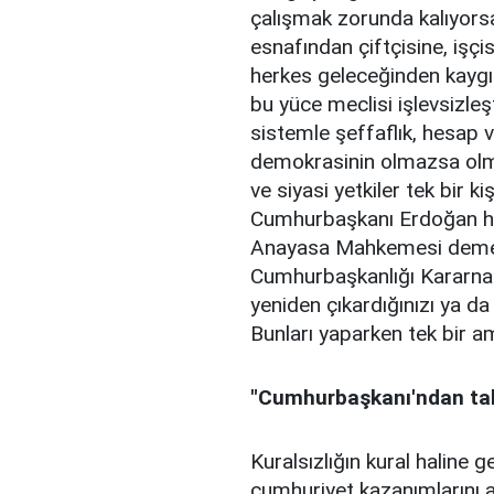
çalışmak zorunda kalıyorsa,
esnafından çiftçisine, işç
herkes geleceğinden kaygı
bu yüce meclisi işlevsizle
sistemle şeffaflık, hesap ve
demokrasinin olmazsa olmaz
ve siyasi yetkiler tek bir ki
Cumhurbaşkanı Erdoğan her
Anayasa Mahkemesi demeyi
Cumhurbaşkanlığı Kararnamel
yeniden çıkardığınızı ya da
Bunları yaparken tek bir am
"Cumhurbaşkanı'ndan tali
Kuralsızlığın kural haline g
cumhuriyet kazanımlarını a