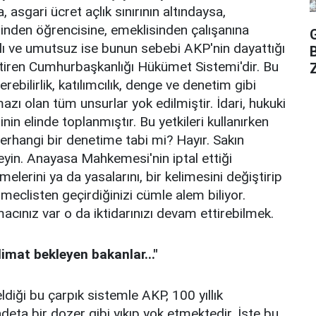
 asgari ücret açlık sınırının altındaysa,
isinden öğrencisine, emeklisinden çalışanına
lı ve umutsuz ise bunun sebebi AKP'nin dayattığı
ştiren Cumhurbaşkanlığı Hükümet Sistemi'dir. Bu
Z
rebilirlik, katılımcılık, denge ve denetim gibi
ı olan tüm unsurlar yok edilmiştir. İdari, hukuki
şinin elinde toplanmıştır. Bu yetkileri kullanırken
hangi bir denetime tabi mi? Hayır. Sakın
n. Anayasa Mahkemesi'nin iptal ettiği
erini ya da yasalarını, bir kelimesini değiştirip
 meclisten geçirdiğinizi cümle alem biliyor.
acınız var o da iktidarınızı devam ettirebilmek.
mat bekleyen bakanlar..."
eldiği bu çarpık sistemle AKP, 100 yıllık
deta bir dozer gibi yıkıp yok etmektedir. İşte bu