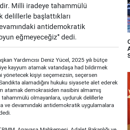
idir. Milli iradeye tahammülü
delillerle başlattıkları
devamındaki antidemokratik
oyun eğmeyeceğiz" dedi.
kan Yardımcısı Deniz Yücel, 2025 yılı bütçe
diye kayyum atamak vatandaşa had bildirmek
ni yönetecek kişiyi seçemezsin, seçersen
Sandıkta alamadığını hukuku siyasete alet ederek
um atamak demokrasiden nasibini almamış
eye tahammülü olmayanlara, uyduruk delillerle
ara ve devamındaki antidemokratik uygulamalara
dedi.
TBMM, Anayasa Mahkemesi, Adalet Bakanlığı ve