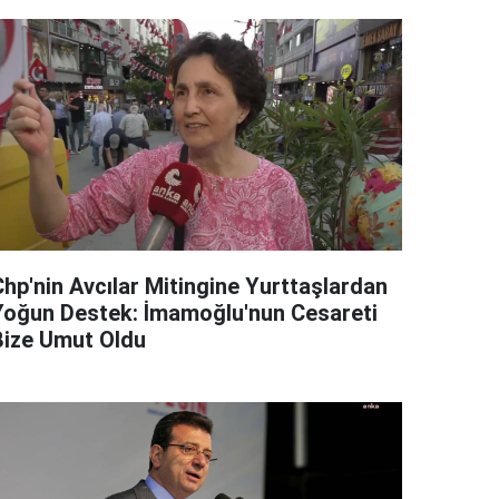
Chp'nin Avcılar Mitingine Yurttaşlardan
Yoğun Destek: İmamoğlu'nun Cesareti
Bize Umut Oldu