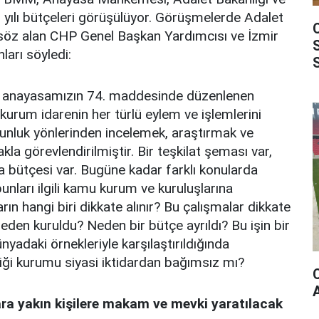
5 yılı bütçeleri görüşülüyor. Görüşmelerde Adalet
n söz alan CHP Genel Başkan Yardımcısı ve İzmir
nları söyledi:
u anayasamızın 74. maddesinde düzenlenen
kurum idarenin her türlü eylem ve işlemlerini
unluk yönlerinden incelemek, araştırmak ve
la görevlendirilmiştir. Bir teşkilat şeması var,
ra bütçesi var. Bugüne kadar farklı konularda
unları ilgili kamu kurum ve kuruluşlarına
ın hangi biri dikkate alınır? Bu çalışmalar dikkate
en kuruldu? Neden bir bütçe ayrıldı? Bu işin bir
ünyadaki örnekleriyle karşılaştırıldığında
iği kurumu siyasi iktidardan bağımsız mı?
ara yakın kişilere makam ve mevki yaratılacak