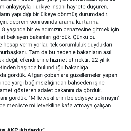
 anlayışıyla Türkiye insanı hayrete düşüren,
arın yapıldığı bir ülkeye dönmüş durumdadır.
çin, deprem sonrasında arama kurtarma
, 8 yaşında bir evladımızın cenazesine gitmek için
t bekleyen bakanları gördük. Çünkü bu
e hesap vermiyorlar, tek sorumluluk duydukları
mhurbaşkanı. Tam da bu nedenle bakanların asıl
 değil, efendilerine hizmet etmektir. 22 yıllık
ketinden başında bulunduğu bakanlığa
 da gördük. Afgan çobanlara güzellemeler yapan
lince yargı bağımsızlığından bahseden işine
kamet gösteren adalet bakanını da gördük.
nı gördük. "Milletvekillerini belediyeye sokmayın"
üce mecliste milletvekiline kafa atmaya çalışan
isi AKP iktidardır"